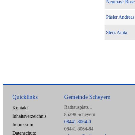
Neumayr Rose
Päsler Andreas
Sterz Anita
Quicklinks
Gemeinde Scheyern
Rathausplatz 1
Kontakt
85298 Scheyern
Inhaltsverzeichnis
08441 8064-0
Impressum
08441 8064-64
Datenschutz