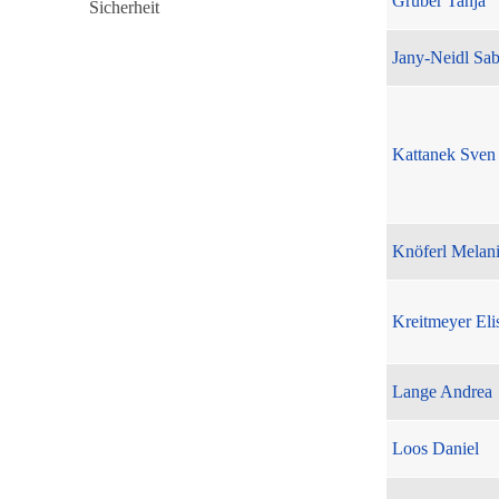
Gruber Tanja
Jany-Neidl Sab
Kattanek Sven
Knöferl Melan
Kreitmeyer Eli
Lange Andrea
Loos Daniel