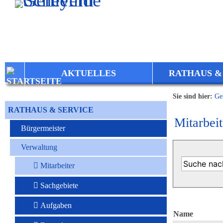
Zum Inhalt
,
zur Navigation
oder
zur Startseite
springen.
AKTUELLES
RATHAUS &
Sie sind hier:
Ge
RATHAUS & SERVICE
Mitarbeit
Bürgermeister
Verwaltung
Mitarbeiter
Sachgebiete
Aufgaben
Name