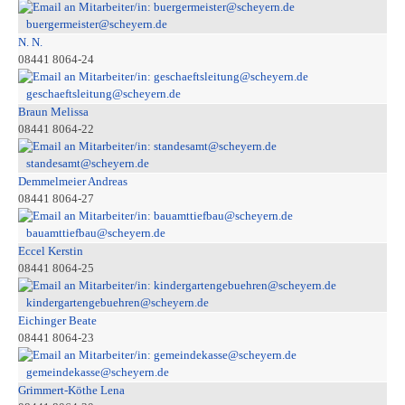
buergermeister@scheyern.de
N. N.
08441 8064-24
geschaeftsleitung@scheyern.de
Braun Melissa
08441 8064-22
standesamt@scheyern.de
Demmelmeier Andreas
08441 8064-27
bauamttiefbau@scheyern.de
Eccel Kerstin
08441 8064-25
kindergartengebuehren@scheyern.de
Eichinger Beate
08441 8064-23
gemeindekasse@scheyern.de
Grimmert-Köthe Lena