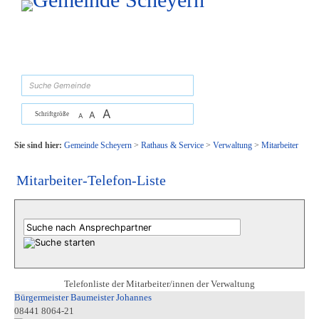
Zum Inhalt
,
zur Navigation
oder
zur Startseite
springen.
suchen
A
A
Schriftgröße
A
Sie sind hier:
Gemeinde Scheyern
>
Rathaus & Service
>
Verwaltung
>
Mitarbeiter
Mitarbeiter-Telefon-Liste
Telefonliste der Mitarbeiter/innen der Verwaltung
Bürgermeister Baumeister Johannes
08441 8064-21