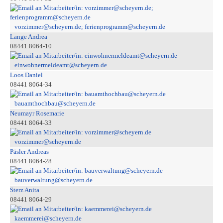
vorzimmer@scheyern.de; ferienprogramm@scheyern.de
Lange Andrea
08441 8064-10
einwohnermeldeamt@scheyern.de
Loos Daniel
08441 8064-34
bauamthochbau@scheyern.de
Neumayr Rosemarie
08441 8064-33
vorzimmer@scheyern.de
Päsler Andreas
08441 8064-28
bauverwaltung@scheyern.de
Sterz Anita
08441 8064-29
kaemmerei@scheyern.de