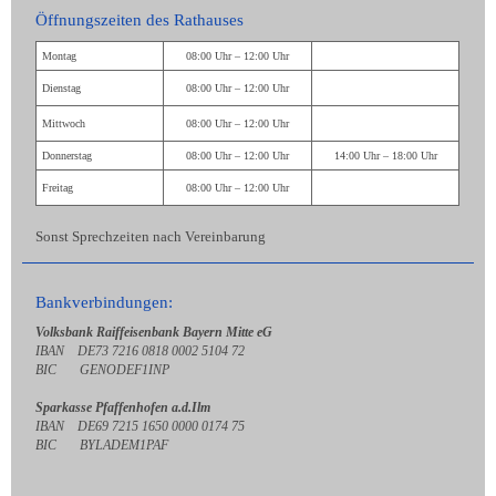
Öffnungszeiten des Rathauses
Montag
08:00 Uhr – 12:00 Uhr
Dienstag
08:00 Uhr – 12:00 Uhr
Mittwoch
08:00 Uhr – 12:00 Uhr
Donnerstag
08:00 Uhr – 12:00 Uhr
14:00 Uhr – 18:00 Uhr
Freitag
08:00 Uhr – 12:00 Uhr
Sonst Sprechzeiten nach Vereinbarung
Bankverbindungen:
Volksbank Raiffeisenbank Bayern Mitte eG
IBAN DE73 7216 0818 0002 5104 72
BIC GENODEF1INP
Sparkasse Pfaffenhofen a.d.Ilm
IBAN DE69 7215 1650 0000 0174 75
BIC BYLADEM1PAF