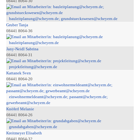
08441 8064-30
bauleitplanung@scheyern.de; grundstueckswesen@scheyern.de
Gruber Tanja
08441 8064-36
bauleitplanung@scheyern.de
Jany-Neidl Sabrina
08441 8064-31
projektleitung@scheyern.de
Kattanek Sven
08441 8064-20
einwohnermeldeamt@scheyern.de; passamt@scheyern.de;
gewerbeamt@scheyern.de
Knöferl Melanie
08441 8064-26
grundabgaben@scheyern.de
Kreitmeyer Elisabeth
08441 8064-32