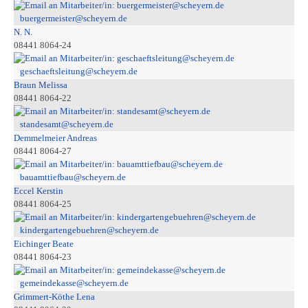
buergermeister@scheyern.de
N. N.
08441 8064-24
geschaeftsleitung@scheyern.de
Braun Melissa
08441 8064-22
standesamt@scheyern.de
Demmelmeier Andreas
08441 8064-27
bauamttiefbau@scheyern.de
Eccel Kerstin
08441 8064-25
kindergartengebuehren@scheyern.de
Eichinger Beate
08441 8064-23
gemeindekasse@scheyern.de
Grimmert-Köthe Lena