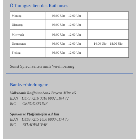
Öffnungszeiten des Rathauses
Montag
08:00 Uhr – 12:00 Uhr
Dienstag
08:00 Uhr – 12:00 Uhr
Mittwoch
08:00 Uhr – 12:00 Uhr
Donnerstag
08:00 Uhr – 12:00 Uhr
14:00 Uhr – 18:00 Uhr
Freitag
08:00 Uhr – 12:00 Uhr
Sonst Sprechzeiten nach Vereinbarung
Bankverbindungen:
Volksbank Raiffeisenbank Bayern Mitte eG
IBAN DE73 7216 0818 0002 5104 72
BIC GENODEF1INP
Sparkasse Pfaffenhofen a.d.Ilm
IBAN DE69 7215 1650 0000 0174 75
BIC BYLADEM1PAF