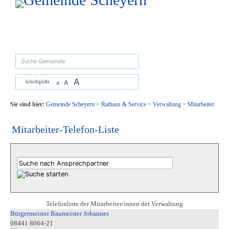
Zum Inhalt
,
zur Navigation
oder
zur Startseite
springen.
suchen
A
A
Schriftgröße
A
Sie sind hier:
Gemeinde Scheyern
>
Rathaus & Service
>
Verwaltung
>
Mitarbeiter
Mitarbeiter-Telefon-Liste
Telefonliste der Mitarbeiter/innen der Verwaltung
Bürgermeister Baumeister Johannes
08441 8064-21