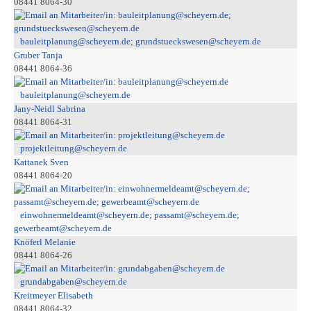
08441 8064-30
bauleitplanung@scheyern.de; grundstueckswesen@scheyern.de
Gruber Tanja
08441 8064-36
bauleitplanung@scheyern.de
Jany-Neidl Sabrina
08441 8064-31
projektleitung@scheyern.de
Kattanek Sven
08441 8064-20
einwohnermeldeamt@scheyern.de; passamt@scheyern.de;
gewerbeamt@scheyern.de
Knöferl Melanie
08441 8064-26
grundabgaben@scheyern.de
Kreitmeyer Elisabeth
08441 8064-32