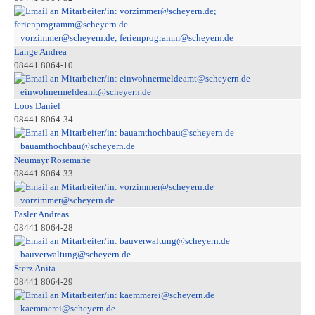
vorzimmer@scheyern.de; ferienprogramm@scheyern.de
Lange Andrea
08441 8064-10
einwohnermeldeamt@scheyern.de
Loos Daniel
08441 8064-34
bauamthochbau@scheyern.de
Neumayr Rosemarie
08441 8064-33
vorzimmer@scheyern.de
Päsler Andreas
08441 8064-28
bauverwaltung@scheyern.de
Sterz Anita
08441 8064-29
kaemmerei@scheyern.de