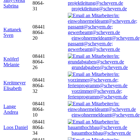
Jany-Neidl
8064-
Sabrina
31
projektleitung@scheyern.de
08441
Kattanek
8064-
Sven
20
einwohnermeldeamt@scheyern.de
passamt@scheyern.de;
gewerbeamt@scheyern.de
08441
Knöferl
8064-
Melanie
26
grundabgaben@scheyern.de
08441
Kreitmeyer
8064-
Elisabeth
32
vorzimmer@scheyern.de;
ferienprogramm@scheyern.de
08441
Lange
8064-
Andrea
10
einwohnermeldeamt@scheyern.de
08441
Loos Daniel
8064-
34
bauamthochbau@scheyern.de
08441