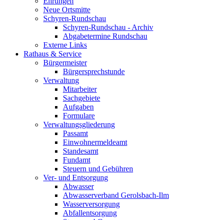
Ehrungen
Neue Ortsmitte
Schyren-Rundschau
Schyren-Rundschau - Archiv
Abgabetermine Rundschau
Externe Links
Rathaus & Service
Bürgermeister
Bürgersprechstunde
Verwaltung
Mitarbeiter
Sachgebiete
Aufgaben
Formulare
Verwaltungsgliederung
Passamt
Einwohnermeldeamt
Standesamt
Fundamt
Steuern und Gebühren
Ver- und Entsorgung
Abwasser
Abwasserverband Gerolsbach-Ilm
Wasserversorgung
Abfallentsorgung