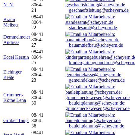
N. N.
8064-
24
geschaeftsleitung@scheyern.de
08441
Braun
8064-
Melissa
22
standesamt@scheyern.de
08441
Demmelmeier
8064-
Andreas
27
bauamttiefbau@scheyern.de
08441
Eccel Kerstin
8064-
25
kindergartengebuehren@scheyern
08441
Eichinger
8064-
Beate
23
gemeindekasse@scheyern.de
08441
Grimmert-
8064-
Köthe Lena
30
bauleitplanung@scheyern.de;
grundstueckswesen@scheyern.de
08441
Gruber Tanja
8064-
36
bauleitplanung@scheyern.de
08441