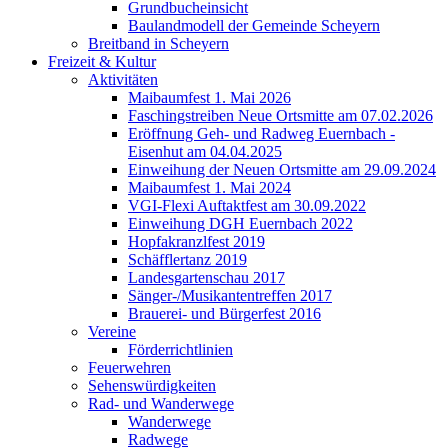
Grundbucheinsicht
Baulandmodell der Gemeinde Scheyern
Breitband in Scheyern
Freizeit & Kultur
Aktivitäten
Maibaumfest 1. Mai 2026
Faschingstreiben Neue Ortsmitte am 07.02.2026
Eröffnung Geh- und Radweg Euernbach -
Eisenhut am 04.04.2025
Einweihung der Neuen Ortsmitte am 29.09.2024
Maibaumfest 1. Mai 2024
VGI-Flexi Auftaktfest am 30.09.2022
Einweihung DGH Euernbach 2022
Hopfakranzlfest 2019
Schäfflertanz 2019
Landesgartenschau 2017
Sänger-/Musikantentreffen 2017
Brauerei- und Bürgerfest 2016
Vereine
Förderrichtlinien
Feuerwehren
Sehenswürdigkeiten
Rad- und Wanderwege
Wanderwege
Radwege