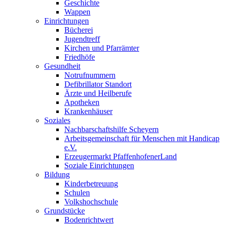
Geschichte
Wappen
Einrichtungen
Bücherei
Jugendtreff
Kirchen und Pfarrämter
Friedhöfe
Gesundheit
Notrufnummern
Defibrillator Standort
Ärzte und Heilberufe
Apotheken
Krankenhäuser
Soziales
Nachbarschaftshilfe Scheyern
Arbeitsgemeinschaft für Menschen mit Handicap
e.V.
Erzeugermarkt PfaffenhofenerLand
Soziale Einrichtungen
Bildung
Kinderbetreuung
Schulen
Volkshochschule
Grundstücke
Bodenrichtwert