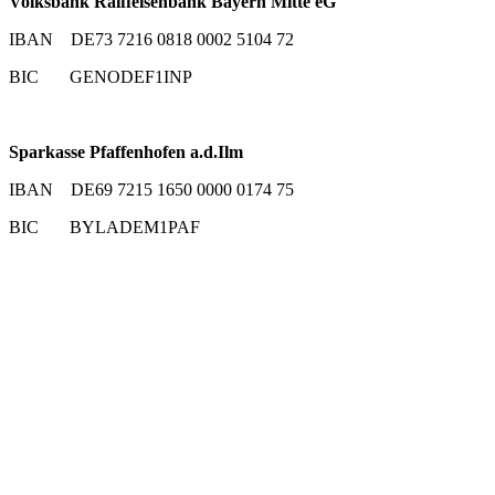
Volksbank Raiffeisenbank Bayern Mitte eG
IBAN DE73 7216 0818 0002 5104 72
BIC GENODEF1INP
Sparkasse Pfaffenhofen a.d.Ilm
IBAN DE69 7215 1650 0000 0174 75
BIC BYLADEM1PAF