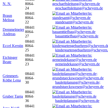
N. N.
8064-
24
geschaeftsleitung@scheyern.de
08441
Braun
8064-
Melissa
22
standesamt@scheyern.de
08441
Demmelmeier
8064-
Andreas
27
bauamttiefbau@scheyern.de
08441
Eccel Kerstin
8064-
25
kindergartengebuehren@scheyern
08441
Eichinger
8064-
Beate
23
gemeindekasse@scheyern.de
08441
Grimmert-
8064-
Köthe Lena
30
bauleitplanung@scheyern.de;
grundstueckswesen@scheyern.de
08441
Gruber Tanja
8064-
36
bauleitplanung@scheyern.de
08441