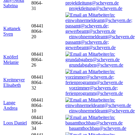
Jany-Neidl
8064-
Sabrina
31
projektleitung@scheyern.de
08441
Kattanek
8064-
Sven
20
einwohnermeldeamt@scheyern.de
passamt@scheyern.de;
gewerbeamt@scheyern.de
08441
Knöferl
8064-
Melanie
26
grundabgaben@scheyern.de
08441
Kreitmeyer
8064-
Elisabeth
32
vorzimmer@scheyern.de;
ferienprogramm@scheyern.de
08441
Lange
8064-
Andrea
10
einwohnermeldeamt@scheyern.de
08441
Loos Daniel
8064-
34
bauamthochbau@scheyern.de
08441