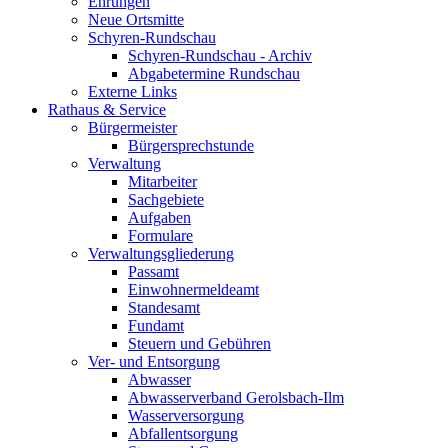
Ehrungen
Neue Ortsmitte
Schyren-Rundschau
Schyren-Rundschau - Archiv
Abgabetermine Rundschau
Externe Links
Rathaus & Service
Bürgermeister
Bürgersprechstunde
Verwaltung
Mitarbeiter
Sachgebiete
Aufgaben
Formulare
Verwaltungsgliederung
Passamt
Einwohnermeldeamt
Standesamt
Fundamt
Steuern und Gebühren
Ver- und Entsorgung
Abwasser
Abwasserverband Gerolsbach-Ilm
Wasserversorgung
Abfallentsorgung