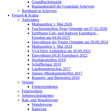
Grundbucheinsicht
Baulandmodell der Gemeinde Scheyern
Breitband in Scheyern
Freizeit & Kultur
Aktivitäten
Maibaumfest 1. Mai 2026
Faschingstreiben Neue Ortsmitte am 07.02.2026
Eröffnung Geh- und Radweg Euernbach -
Eisenhut am 04.04.2025
Einweihung der Neuen Ortsmitte am 29.09.2024
Maibaumfest 1. Mai 2024
VGI-Flexi Auftaktfest am 30.09.2022
Einweihung DGH Euernbach 2022
Hopfakranzlfest 2019
Schäfflertanz 2019
Landesgartenschau 2017
Sänger-/Musikantentreffen 2017
Brauerei- und Bürgerfest 2016
Vereine
Förderrichtlinien
Feuerwehren
Sehenswürdigkeiten
Rad- und Wanderwege
Wanderwege
Radwege