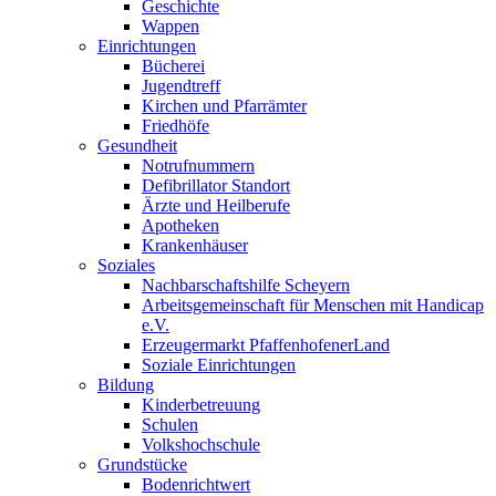
Geschichte
Wappen
Einrichtungen
Bücherei
Jugendtreff
Kirchen und Pfarrämter
Friedhöfe
Gesundheit
Notrufnummern
Defibrillator Standort
Ärzte und Heilberufe
Apotheken
Krankenhäuser
Soziales
Nachbarschaftshilfe Scheyern
Arbeitsgemeinschaft für Menschen mit Handicap
e.V.
Erzeugermarkt PfaffenhofenerLand
Soziale Einrichtungen
Bildung
Kinderbetreuung
Schulen
Volkshochschule
Grundstücke
Bodenrichtwert