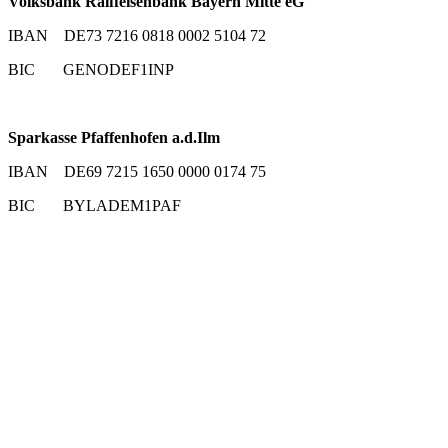
Volksbank Raiffeisenbank Bayern Mitte eG
IBAN DE73 7216 0818 0002 5104 72
BIC GENODEF1INP
Sparkasse Pfaffenhofen a.d.Ilm
IBAN DE69 7215 1650 0000 0174 75
BIC BYLADEM1PAF