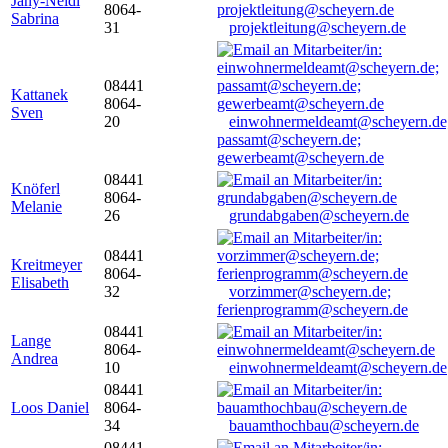
Jany-Neidl
8064-
Sabrina
31
projektleitung@scheyern.de
08441
Kattanek
8064-
Sven
20
einwohnermeldeamt@scheyern.de
passamt@scheyern.de;
gewerbeamt@scheyern.de
08441
Knöferl
8064-
Melanie
26
grundabgaben@scheyern.de
08441
Kreitmeyer
8064-
Elisabeth
32
vorzimmer@scheyern.de;
ferienprogramm@scheyern.de
08441
Lange
8064-
Andrea
10
einwohnermeldeamt@scheyern.de
08441
Loos Daniel
8064-
34
bauamthochbau@scheyern.de
08441