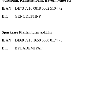
Volksbank Raiffeisenbank Bayern Mitte eG
IBAN DE73 7216 0818 0002 5104 72
BIC GENODEF1INP
Sparkasse Pfaffenhofen a.d.Ilm
IBAN DE69 7215 1650 0000 0174 75
BIC BYLADEM1PAF