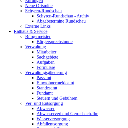
Ehrungen
Neue Ortsmitte
Schyren-Rundschau
Schyren-Rundschau - Archiv
Abgabetermine Rundschau
Externe Links
Rathaus & Service
Bürgermeister
Bürgersprechstunde
Verwaltung
Mitarbeiter
Sachgebiete
Aufgaben
Formulare
Verwaltungsgliederung
Passamt
Einwohnermeldeamt
Standesamt
Fundamt
Steuern und Gebühren
Ver- und Entsorgung
Abwasser
Abwasserverband Gerolsbach-Ilm
Wasserversorgung
Abfallentsorgung