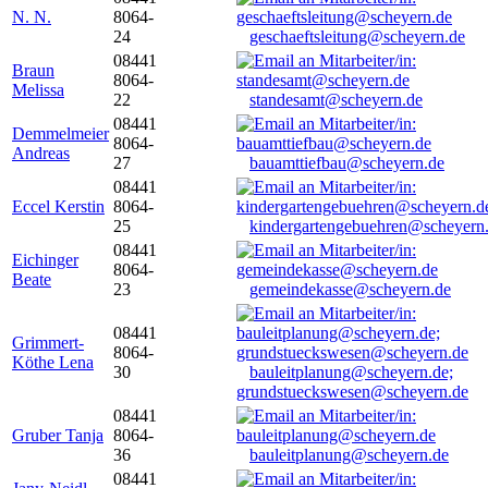
N. N.
8064-
24
geschaeftsleitung@scheyern.de
08441
Braun
8064-
Melissa
22
standesamt@scheyern.de
08441
Demmelmeier
8064-
Andreas
27
bauamttiefbau@scheyern.de
08441
Eccel Kerstin
8064-
25
kindergartengebuehren@scheyern
08441
Eichinger
8064-
Beate
23
gemeindekasse@scheyern.de
08441
Grimmert-
8064-
Köthe Lena
30
bauleitplanung@scheyern.de;
grundstueckswesen@scheyern.de
08441
Gruber Tanja
8064-
36
bauleitplanung@scheyern.de
08441