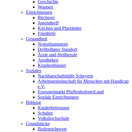
Geschichte
Wappen
Einrichtungen
Bücherei
Jugendtreff
Kirchen und Pfarrämter
Friedhöfe
Gesundheit
Notrufnummern
Defibrillator Standort
Ärzte und Heilberufe
Apotheken
Krankenhäuser
Soziales
Nachbarschaftshilfe Scheyern
Arbeitsgemeinschaft für Menschen mit Handicap
e.V.
Erzeugermarkt PfaffenhofenerLand
Soziale Einrichtungen
Bildung
Kinderbetreuung
Schulen
Volkshochschule
Grundstücke
Bodenrichtwert