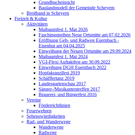
Grundbucheinsicht
Baulandmodell der Gemeinde Scheyern
Breitband in Scheyern
Freizeit & Kultur
Aktivitäten
Maibaumfest 1. Mai 2026
Faschingstreiben Neue Ortsmitte am 07.02.2026
Eröffnung Geh- und Radweg Euernbach -
Eisenhut am 04.04.2025
Einweihung der Neuen Ortsmitte am 29.09.2024
Maibaumfest 1. Mai 2024
VGI-Flexi Auftaktfest am 30.09.2022
Einweihung DGH Euernbach 2022
Hopfakranzlfest 2019
Schäfflertanz 2019
Landesgartenschau 2017
Sänger-/Musikantentreffen 2017
Brauerei- und Bürgerfest 2016
Vereine
Förderrichtlinien
Feuerwehren
Sehenswürdigkeiten
Rad- und Wanderwege
Wanderwege
Radwege