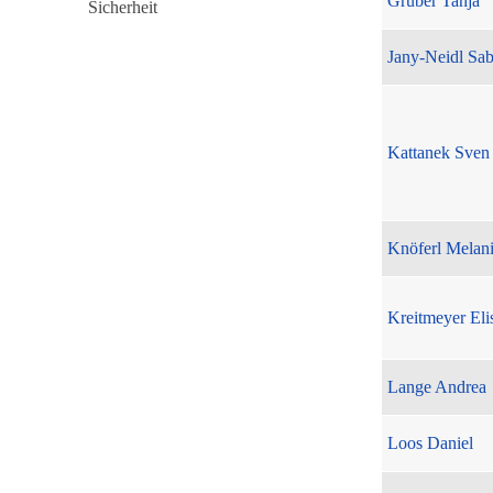
Gruber Tanja
Jany-Neidl Sab
Kattanek Sven
Knöferl Melan
Kreitmeyer Eli
Lange Andrea
Loos Daniel