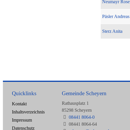
Neumayr Rose
Päsler Andreas
Sterz Anita
Quicklinks
Gemeinde Scheyern
Rathausplatz 1
Kontakt
85298 Scheyern
Inhaltsverzeichnis
08441 8064-0
Impressum
08441 8064-64
Datenschutz