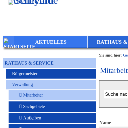
Zum Inhalt
,
zur Navigation
oder
zur Startseite
springen.
AKTUELLES
RATHAUS &
Sie sind hier:
Ge
RATHAUS & SERVICE
Mitarbeit
Bürgermeister
Verwaltung
Mitarbeiter
Sachgebiete
Aufgaben
Name