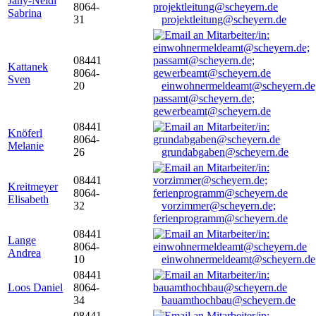
Jany-Neidl
8064-
Sabrina
31
projektleitung@scheyern.de
08441
Kattanek
8064-
Sven
20
einwohnermeldeamt@scheyern.de
passamt@scheyern.de;
gewerbeamt@scheyern.de
08441
Knöferl
8064-
Melanie
26
grundabgaben@scheyern.de
08441
Kreitmeyer
8064-
Elisabeth
32
vorzimmer@scheyern.de;
ferienprogramm@scheyern.de
08441
Lange
8064-
Andrea
10
einwohnermeldeamt@scheyern.de
08441
Loos Daniel
8064-
34
bauamthochbau@scheyern.de
08441