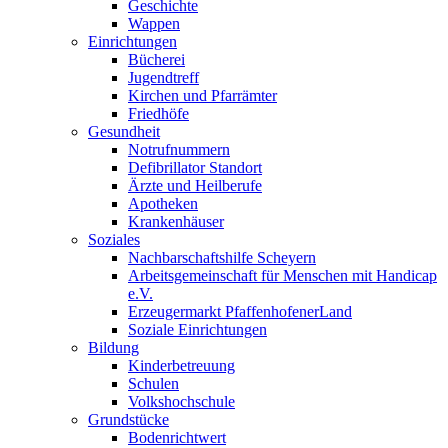
Geschichte
Wappen
Einrichtungen
Bücherei
Jugendtreff
Kirchen und Pfarrämter
Friedhöfe
Gesundheit
Notrufnummern
Defibrillator Standort
Ärzte und Heilberufe
Apotheken
Krankenhäuser
Soziales
Nachbarschaftshilfe Scheyern
Arbeitsgemeinschaft für Menschen mit Handicap
e.V.
Erzeugermarkt PfaffenhofenerLand
Soziale Einrichtungen
Bildung
Kinderbetreuung
Schulen
Volkshochschule
Grundstücke
Bodenrichtwert