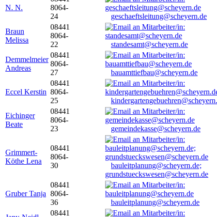
N. N.
8064-
24
geschaeftsleitung@scheyern.de
08441
Braun
8064-
Melissa
22
standesamt@scheyern.de
08441
Demmelmeier
8064-
Andreas
27
bauamttiefbau@scheyern.de
08441
Eccel Kerstin
8064-
25
kindergartengebuehren@scheyern
08441
Eichinger
8064-
Beate
23
gemeindekasse@scheyern.de
08441
Grimmert-
8064-
Köthe Lena
30
bauleitplanung@scheyern.de;
grundstueckswesen@scheyern.de
08441
Gruber Tanja
8064-
36
bauleitplanung@scheyern.de
08441