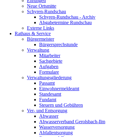
Ehrungen
Neue Ortsmitte
Schyren-Rundschau
Schyren-Rundschau - Archiv
Abgabetermine Rundschau
Externe Links
Rathaus & Service
Bürgermeister
Bürgersprechstunde
Verwaltung
Mitarbeiter
Sachgebiete
Aufgaben
Formulare
Verwaltungsgliederung
Passamt
Einwohnermeldeamt
Standesamt
Fundamt
Steuern und Gebühren
Ver- und Entsorgung
Abwasser
Abwasserverband Gerolsbach-Ilm
Wasserversorgung
Abfallentsorgung