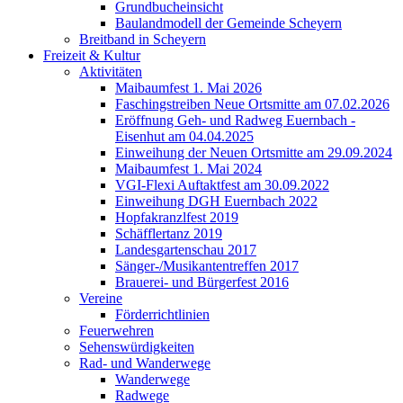
Grundbucheinsicht
Baulandmodell der Gemeinde Scheyern
Breitband in Scheyern
Freizeit & Kultur
Aktivitäten
Maibaumfest 1. Mai 2026
Faschingstreiben Neue Ortsmitte am 07.02.2026
Eröffnung Geh- und Radweg Euernbach -
Eisenhut am 04.04.2025
Einweihung der Neuen Ortsmitte am 29.09.2024
Maibaumfest 1. Mai 2024
VGI-Flexi Auftaktfest am 30.09.2022
Einweihung DGH Euernbach 2022
Hopfakranzlfest 2019
Schäfflertanz 2019
Landesgartenschau 2017
Sänger-/Musikantentreffen 2017
Brauerei- und Bürgerfest 2016
Vereine
Förderrichtlinien
Feuerwehren
Sehenswürdigkeiten
Rad- und Wanderwege
Wanderwege
Radwege