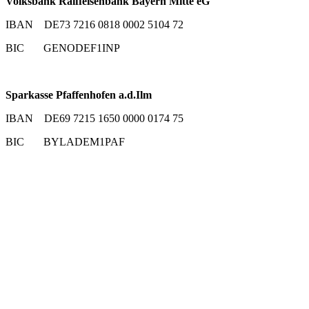
Volksbank Raiffeisenbank Bayern Mitte eG
IBAN DE73 7216 0818 0002 5104 72
BIC GENODEF1INP
Sparkasse Pfaffenhofen a.d.Ilm
IBAN DE69 7215 1650 0000 0174 75
BIC BYLADEM1PAF