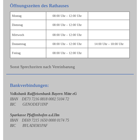
Öffnungszeiten des Rathauses
Montag
08:00 Uhr – 12:00 Uhr
Dienstag
08:00 Uhr – 12:00 Uhr
Mittwoch
08:00 Uhr – 12:00 Uhr
Donnerstag
08:00 Uhr – 12:00 Uhr
14:00 Uhr – 18:00 Uhr
Freitag
08:00 Uhr – 12:00 Uhr
Sonst Sprechzeiten nach Vereinbarung
Bankverbindungen:
Volksbank Raiffeisenbank Bayern Mitte eG
IBAN DE73 7216 0818 0002 5104 72
BIC GENODEF1INP
Sparkasse Pfaffenhofen a.d.Ilm
IBAN DE69 7215 1650 0000 0174 75
BIC BYLADEM1PAF