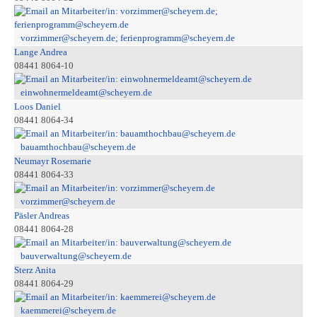
vorzimmer@scheyern.de; ferienprogramm@scheyern.de
Lange Andrea
08441 8064-10
einwohnermeldeamt@scheyern.de
Loos Daniel
08441 8064-34
bauamthochbau@scheyern.de
Neumayr Rosemarie
08441 8064-33
vorzimmer@scheyern.de
Päsler Andreas
08441 8064-28
bauverwaltung@scheyern.de
Sterz Anita
08441 8064-29
kaemmerei@scheyern.de