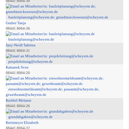
08441 8064-30
bauleitplanung@scheyern.de; grundstueckswesen@scheyern.de
Gruber Tanja
08441 8064-36
bauleitplanung@scheyern.de
Jany-Neidl Sabrina
08441 8064-31
projektleitung@scheyern.de
Kattanek Sven
08441 8064-20
einwohnermeldeamt@scheyern.de; passamt@scheyern.de;
gewerbeamt@scheyern.de
Knöferl Melanie
08441 8064-26
grundabgaben@scheyern.de
Kreitmeyer Elisabeth
08441 8064-32