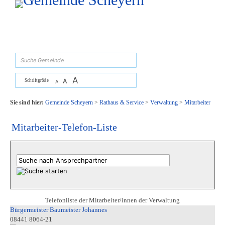
Zum Inhalt
,
zur Navigation
oder
zur Startseite
springen.
suchen
A
A
Schriftgröße
A
Sie sind hier:
Gemeinde Scheyern
>
Rathaus & Service
>
Verwaltung
>
Mitarbeiter
Mitarbeiter-Telefon-Liste
Telefonliste der Mitarbeiter/innen der Verwaltung
Bürgermeister Baumeister Johannes
08441 8064-21