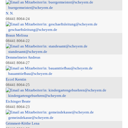
buergermeister@scheyern.de
N. N.
08441 8064-24
geschaeftsleitung@scheyern.de
Braun Melissa
08441 8064-22
standesamt@scheyern.de
Demmelmeier Andreas
08441 8064-27
bauamttiefbau@scheyern.de
Eccel Kerstin
08441 8064-25
kindergartengebuehren@scheyern.de
Eichinger Beate
08441 8064-23
gemeindekasse@scheyern.de
Grimmert-Köthe Lena