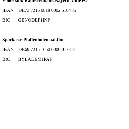
Volksbank Raiffeisenbank Bayern Mitte eG
IBAN DE73 7216 0818 0002 5104 72
BIC GENODEF1INP
Sparkasse Pfaffenhofen a.d.Ilm
IBAN DE69 7215 1650 0000 0174 75
BIC BYLADEM1PAF