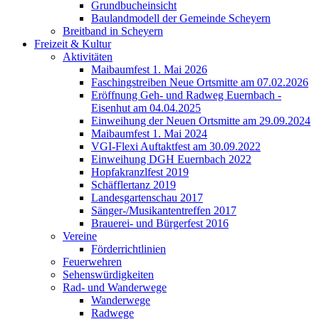
Grundbucheinsicht
Baulandmodell der Gemeinde Scheyern
Breitband in Scheyern
Freizeit & Kultur
Aktivitäten
Maibaumfest 1. Mai 2026
Faschingstreiben Neue Ortsmitte am 07.02.2026
Eröffnung Geh- und Radweg Euernbach -
Eisenhut am 04.04.2025
Einweihung der Neuen Ortsmitte am 29.09.2024
Maibaumfest 1. Mai 2024
VGI-Flexi Auftaktfest am 30.09.2022
Einweihung DGH Euernbach 2022
Hopfakranzlfest 2019
Schäfflertanz 2019
Landesgartenschau 2017
Sänger-/Musikantentreffen 2017
Brauerei- und Bürgerfest 2016
Vereine
Förderrichtlinien
Feuerwehren
Sehenswürdigkeiten
Rad- und Wanderwege
Wanderwege
Radwege