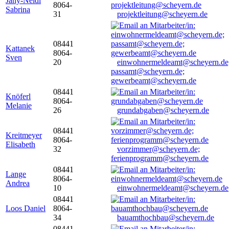
Jany-Neidl
8064-
Sabrina
31
projektleitung@scheyern.de
08441
Kattanek
8064-
Sven
20
einwohnermeldeamt@scheyern.de
passamt@scheyern.de;
gewerbeamt@scheyern.de
08441
Knöferl
8064-
Melanie
26
grundabgaben@scheyern.de
08441
Kreitmeyer
8064-
Elisabeth
32
vorzimmer@scheyern.de;
ferienprogramm@scheyern.de
08441
Lange
8064-
Andrea
10
einwohnermeldeamt@scheyern.de
08441
Loos Daniel
8064-
34
bauamthochbau@scheyern.de
08441