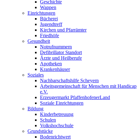
Geschichte
Wappen
Einrichtungen
Bücherei
Jugendtreff
Kirchen und Pfarrämter
Friedhöfe
Gesundheit
Notrufnummern
Defibrillator Standort
Ärzte und Heilberufe
Apotheken
Krankenhäuser
Soziales
Nachbarschaftshilfe Scheyern
Arbeitsgemeinschaft für Menschen mit Handicap
e.V.
Erzeugermarkt PfaffenhofenerLand
Soziale Einrichtungen
Bildung
Kinderbetreuung
Schulen
Volkshochschule
Grundstücke
Bodenrichtwert