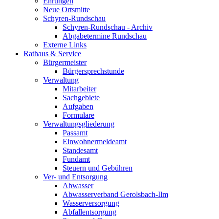
Ehrungen
Neue Ortsmitte
Schyren-Rundschau
Schyren-Rundschau - Archiv
Abgabetermine Rundschau
Externe Links
Rathaus & Service
Bürgermeister
Bürgersprechstunde
Verwaltung
Mitarbeiter
Sachgebiete
Aufgaben
Formulare
Verwaltungsgliederung
Passamt
Einwohnermeldeamt
Standesamt
Fundamt
Steuern und Gebühren
Ver- und Entsorgung
Abwasser
Abwasserverband Gerolsbach-Ilm
Wasserversorgung
Abfallentsorgung