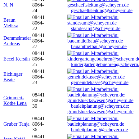
N. N.
8064-
24
geschaeftsleitung@scheyern.de
08441
Braun
8064-
Melissa
22
standesamt@scheyern.de
08441
Demmelmeier
8064-
Andreas
27
bauamttiefbau@scheyern.de
08441
Eccel Kerstin
8064-
25
kindergartengebuehren@scheyern
08441
Eichinger
8064-
Beate
23
gemeindekasse@scheyern.de
08441
Grimmert-
8064-
Köthe Lena
30
bauleitplanung@scheyern.de;
grundstueckswesen@scheyern.de
08441
Gruber Tanja
8064-
36
bauleitplanung@scheyern.de
08441