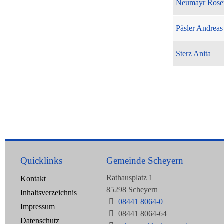
Neumayr Rose
Päsler Andreas
Sterz Anita
Quicklinks
Gemeinde Scheyern
Rathausplatz 1
Kontakt
85298 Scheyern
Inhaltsverzeichnis
08441 8064-0
Impressum
08441 8064-64
Datenschutz