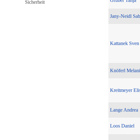
Gruber Tanja
Jany-Neidl Sab
Kattanek Sven
Knöferl Melan
Kreitmeyer Eli
Lange Andrea
Loos Daniel