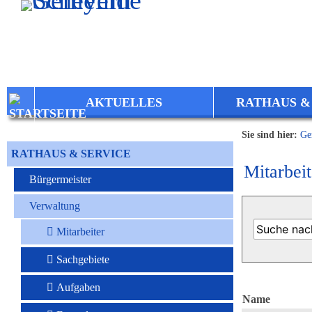
Zum Inhalt
,
zur Navigation
oder
zur Startseite
springen.
AKTUELLES
RATHAUS &
Sie sind hier:
Ge
RATHAUS & SERVICE
Mitarbeit
Bürgermeister
Verwaltung
Mitarbeiter
Sachgebiete
Aufgaben
Name