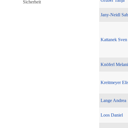
Gruber Tanja
Jany-Neidl Sab
Kattanek Sven
Knöferl Melan
Kreitmeyer Eli
Lange Andrea
Loos Daniel