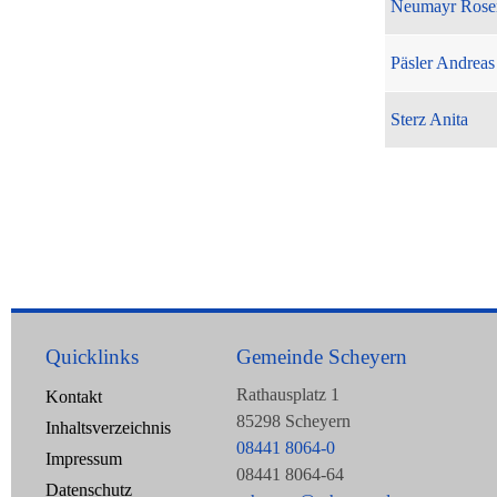
Neumayr Rose
Päsler Andreas
Sterz Anita
Quicklinks
Gemeinde Scheyern
Rathausplatz 1
Kontakt
85298 Scheyern
Inhaltsverzeichnis
08441 8064-0
Impressum
08441 8064-64
Datenschutz