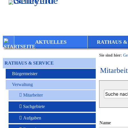
Zum Inhalt
,
zur Navigation
oder
zur Startseite
springen.
AKTUELLES
RATHAUS &
Sie sind hier:
Ge
RATHAUS & SERVICE
Mitarbeit
Bürgermeister
Verwaltung
Mitarbeiter
Sachgebiete
Aufgaben
Name