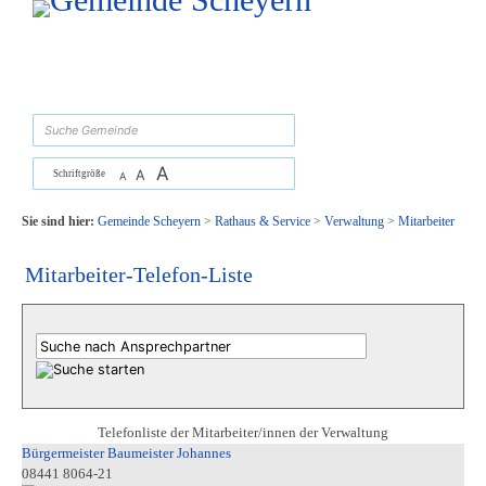
Zum Inhalt
,
zur Navigation
oder
zur Startseite
springen.
suchen
A
A
Schriftgröße
A
Sie sind hier:
Gemeinde Scheyern
>
Rathaus & Service
>
Verwaltung
>
Mitarbeiter
Mitarbeiter-Telefon-Liste
Telefonliste der Mitarbeiter/innen der Verwaltung
Bürgermeister Baumeister Johannes
08441 8064-21