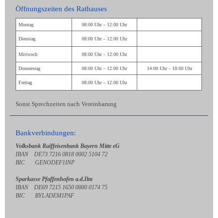
Öffnungszeiten des Rathauses
Montag
08:00 Uhr – 12:00 Uhr
Dienstag
08:00 Uhr – 12:00 Uhr
Mittwoch
08:00 Uhr – 12:00 Uhr
Donnerstag
08:00 Uhr – 12:00 Uhr
14:00 Uhr – 18:00 Uhr
Freitag
08:00 Uhr – 12:00 Uhr
Sonst Sprechzeiten nach Vereinbarung
Bankverbindungen:
Volksbank Raiffeisenbank Bayern Mitte eG
IBAN DE73 7216 0818 0002 5104 72
BIC GENODEF1INP
Sparkasse Pfaffenhofen a.d.Ilm
IBAN DE69 7215 1650 0000 0174 75
BIC BYLADEM1PAF