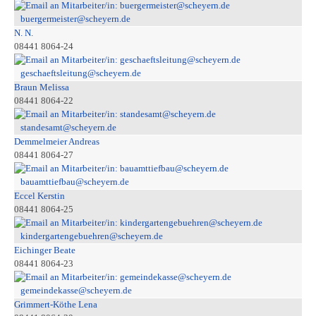
buergermeister@scheyern.de
N. N.
08441 8064-24
geschaeftsleitung@scheyern.de
Braun Melissa
08441 8064-22
standesamt@scheyern.de
Demmelmeier Andreas
08441 8064-27
bauamttiefbau@scheyern.de
Eccel Kerstin
08441 8064-25
kindergartengebuehren@scheyern.de
Eichinger Beate
08441 8064-23
gemeindekasse@scheyern.de
Grimmert-Köthe Lena