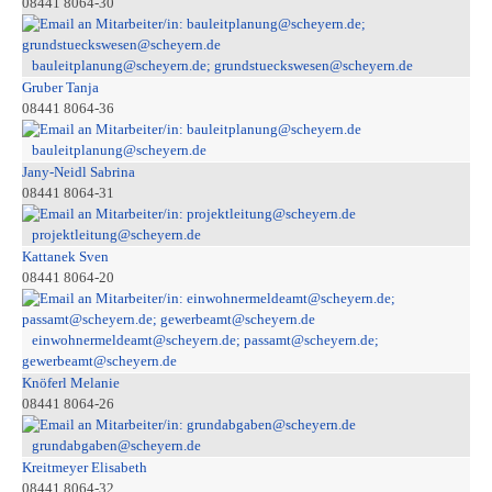
08441 8064-30
bauleitplanung@scheyern.de; grundstueckswesen@scheyern.de
Gruber Tanja
08441 8064-36
bauleitplanung@scheyern.de
Jany-Neidl Sabrina
08441 8064-31
projektleitung@scheyern.de
Kattanek Sven
08441 8064-20
einwohnermeldeamt@scheyern.de; passamt@scheyern.de;
gewerbeamt@scheyern.de
Knöferl Melanie
08441 8064-26
grundabgaben@scheyern.de
Kreitmeyer Elisabeth
08441 8064-32