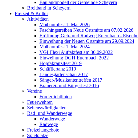
Baulandmodell der Gemeinde Scheyern
Breitband in Scheyern
Freizeit & Kultur
Aktivitäten
Maibaumfest 1. Mai 2026
Faschingstreiben Neue Ortsmitte am 07.02.2026
Eröffnung Geh- und Radweg Euernbach - Eisenhu
Einweihung der Neuen Ortsmitte am 29.09.2024
Maibaumfest 1. Mai 2024
VGI-Flexi Auftaktfest am 30.09.2022
Einweihung DGH Euernbach 2022
Hopfakranzlfest 2019
Schäfflertanz 2019
Landesgartenschau 2017
Sänger-/Musikantentreffen 2017
Brauerei- und Bürgerfest 2016
Vereine
Förderrichtlinien
Feuerwehren
Sehenswürdigkeiten
Rad- und Wanderwege
Wanderwege
Radwege
Freizeitangebote
Spielplätze