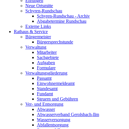
Ehrungen
Neue Ortsmitte
Schyren-Rundschau
Schyren-Rundschau - Archiv
Abgabetermine Rundschau
Externe Links
Rathaus & Service
Bürgermeister
Bürgersprechstunde
Verwaltung
Mitarbeiter
Sachgebiete
Aufgaben
Formulare
Verwaltungsgliederung
Passamt
Einwohnermeldeamt
Standesamt
Fundamt
Steuern und Gebühren
Ver- und Entsorgung
Abwasser
Abwasserverband Gerolsbach-Ilm
Wasserversorgung
Abfallentsorgung