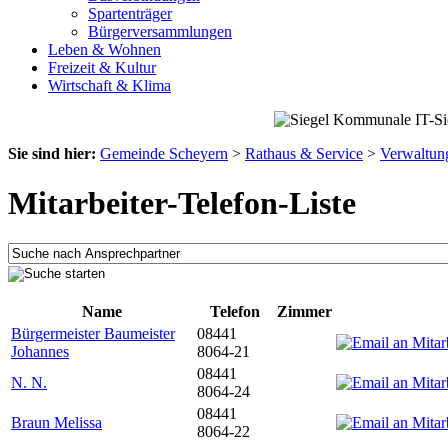
Spartenträger
Bürgerversammlungen
Leben & Wohnen
Freizeit & Kultur
Wirtschaft & Klima
Sie sind hier:
Gemeinde Scheyern
>
Rathaus & Service
>
Verwaltun
Mitarbeiter-Telefon-Liste
Name
Telefon
Zimmer
Bürgermeister Baumeister
08441
Johannes
8064-21
08441
N. N.
8064-24
08441
Braun Melissa
8064-22