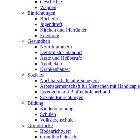
Geschichte
Wappen
Einrichtungen
Bücherei
Jugendtreff
Kirchen und Pfarrämter
Friedhöfe
Gesundheit
Notrufnummern
Defibrillator Standort
Ärzte und Heilberufe
Apotheken
Krankenhäuser
Soziales
Nachbarschaftshilfe Scheyern
Arbeitsgemeinschaft für Menschen mit Handicap e
Erzeugermarkt PfaffenhofenerLand
Soziale Einrichtungen
Bildung
Kinderbetreuung
Schulen
Volkshochschule
Grundstücke
Bodenrichtwert
Grundbucheinsicht