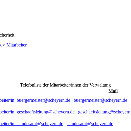
g
>
Mitarbeiter
Telefonliste der Mitarbeiter/innen der Verwaltung
Mail
buergermeister@scheyern.de
geschaeftsleitung@scheyern
standesamt@scheyern.de