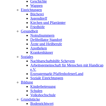
Geschichte
Wappen
Einrichtungen
Bücherei
Jugendtreff
Kirchen und Pfarrämter
Friedhöfe
Gesundheit
Notrufnummern
Defibrillator Standort
Ärzte und Heilberufe
Apotheken
Krankenhäuser
Soziales
Nachbarschaftshilfe Scheyern
Arbeitsgemeinschaft für Menschen mit Handicap
e.V.
Erzeugermarkt PfaffenhofenerLand
Soziale Einrichtungen
Bildung
Kinderbetreuung
Schulen
Volkshochschule
Grundstücke
Bodenrichtwert