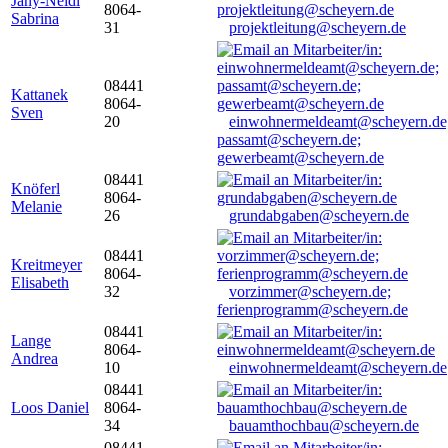
Jany-Neidl
8064-
Sabrina
31
projektleitung@scheyern.de
08441
Kattanek
8064-
Sven
20
einwohnermeldeamt@scheyern.de
passamt@scheyern.de;
gewerbeamt@scheyern.de
08441
Knöferl
8064-
Melanie
26
grundabgaben@scheyern.de
08441
Kreitmeyer
8064-
Elisabeth
32
vorzimmer@scheyern.de;
ferienprogramm@scheyern.de
08441
Lange
8064-
Andrea
10
einwohnermeldeamt@scheyern.de
08441
Loos Daniel
8064-
34
bauamthochbau@scheyern.de
08441