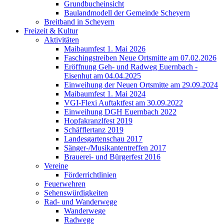
Grundbucheinsicht
Baulandmodell der Gemeinde Scheyern
Breitband in Scheyern
Freizeit & Kultur
Aktivitäten
Maibaumfest 1. Mai 2026
Faschingstreiben Neue Ortsmitte am 07.02.2026
Eröffnung Geh- und Radweg Euernbach -
Eisenhut am 04.04.2025
Einweihung der Neuen Ortsmitte am 29.09.2024
Maibaumfest 1. Mai 2024
VGI-Flexi Auftaktfest am 30.09.2022
Einweihung DGH Euernbach 2022
Hopfakranzlfest 2019
Schäfflertanz 2019
Landesgartenschau 2017
Sänger-/Musikantentreffen 2017
Brauerei- und Bürgerfest 2016
Vereine
Förderrichtlinien
Feuerwehren
Sehenswürdigkeiten
Rad- und Wanderwege
Wanderwege
Radwege