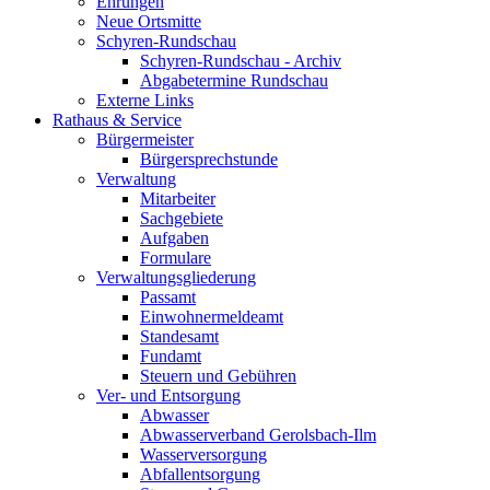
Ehrungen
Neue Ortsmitte
Schyren-Rundschau
Schyren-Rundschau - Archiv
Abgabetermine Rundschau
Externe Links
Rathaus & Service
Bürgermeister
Bürgersprechstunde
Verwaltung
Mitarbeiter
Sachgebiete
Aufgaben
Formulare
Verwaltungsgliederung
Passamt
Einwohnermeldeamt
Standesamt
Fundamt
Steuern und Gebühren
Ver- und Entsorgung
Abwasser
Abwasserverband Gerolsbach-Ilm
Wasserversorgung
Abfallentsorgung