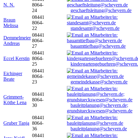
N. N.
8064-
24
geschaeftsleitung@scheyern.de
08441
Braun
8064-
Melissa
22
standesamt@scheyern.de
08441
Demmelmeier
8064-
Andreas
27
bauamttiefbau@scheyern.de
08441
Eccel Kerstin
8064-
25
kindergartengebuehren@scheyern
08441
Eichinger
8064-
Beate
23
gemeindekasse@scheyern.de
08441
Grimmert-
8064-
Köthe Lena
30
bauleitplanung@scheyern.de;
grundstueckswesen@scheyern.de
08441
Gruber Tanja
8064-
36
bauleitplanung@scheyern.de
08441