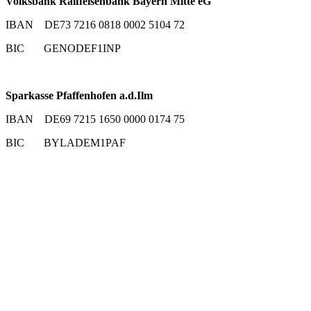
Volksbank Raiffeisenbank Bayern Mitte eG
IBAN DE73 7216 0818 0002 5104 72
BIC GENODEF1INP
Sparkasse Pfaffenhofen a.d.Ilm
IBAN DE69 7215 1650 0000 0174 75
BIC BYLADEM1PAF