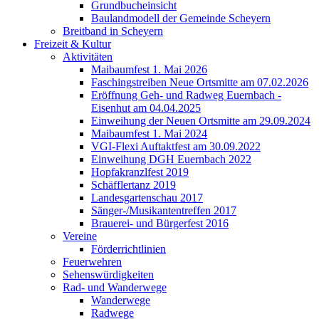
Grundbucheinsicht
Baulandmodell der Gemeinde Scheyern
Breitband in Scheyern
Freizeit & Kultur
Aktivitäten
Maibaumfest 1. Mai 2026
Faschingstreiben Neue Ortsmitte am 07.02.2026
Eröffnung Geh- und Radweg Euernbach -
Eisenhut am 04.04.2025
Einweihung der Neuen Ortsmitte am 29.09.2024
Maibaumfest 1. Mai 2024
VGI-Flexi Auftaktfest am 30.09.2022
Einweihung DGH Euernbach 2022
Hopfakranzlfest 2019
Schäfflertanz 2019
Landesgartenschau 2017
Sänger-/Musikantentreffen 2017
Brauerei- und Bürgerfest 2016
Vereine
Förderrichtlinien
Feuerwehren
Sehenswürdigkeiten
Rad- und Wanderwege
Wanderwege
Radwege