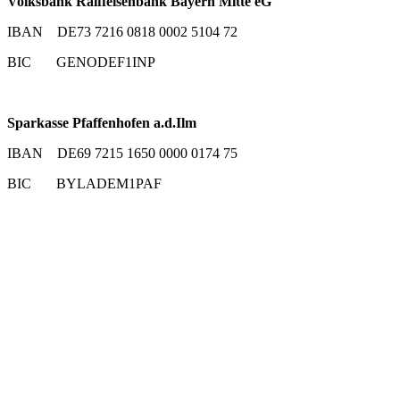
Volksbank Raiffeisenbank Bayern Mitte eG
IBAN DE73 7216 0818 0002 5104 72
BIC GENODEF1INP
Sparkasse Pfaffenhofen a.d.Ilm
IBAN DE69 7215 1650 0000 0174 75
BIC BYLADEM1PAF