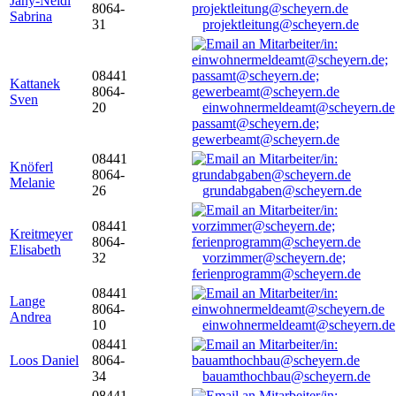
Jany-Neidl
8064-
Sabrina
31
projektleitung@scheyern.de
08441
Kattanek
8064-
Sven
20
einwohnermeldeamt@scheyern.de
passamt@scheyern.de;
gewerbeamt@scheyern.de
08441
Knöferl
8064-
Melanie
26
grundabgaben@scheyern.de
08441
Kreitmeyer
8064-
Elisabeth
32
vorzimmer@scheyern.de;
ferienprogramm@scheyern.de
08441
Lange
8064-
Andrea
10
einwohnermeldeamt@scheyern.de
08441
Loos Daniel
8064-
34
bauamthochbau@scheyern.de
08441