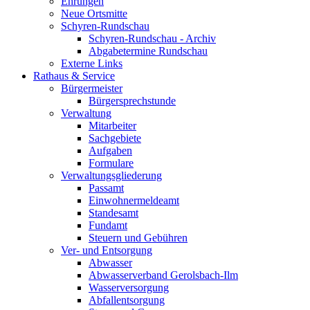
Ehrungen
Neue Ortsmitte
Schyren-Rundschau
Schyren-Rundschau - Archiv
Abgabetermine Rundschau
Externe Links
Rathaus & Service
Bürgermeister
Bürgersprechstunde
Verwaltung
Mitarbeiter
Sachgebiete
Aufgaben
Formulare
Verwaltungsgliederung
Passamt
Einwohnermeldeamt
Standesamt
Fundamt
Steuern und Gebühren
Ver- und Entsorgung
Abwasser
Abwasserverband Gerolsbach-Ilm
Wasserversorgung
Abfallentsorgung