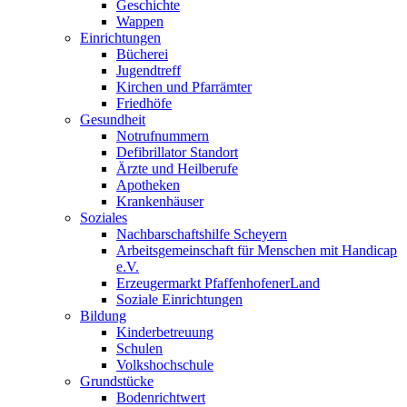
Geschichte
Wappen
Einrichtungen
Bücherei
Jugendtreff
Kirchen und Pfarrämter
Friedhöfe
Gesundheit
Notrufnummern
Defibrillator Standort
Ärzte und Heilberufe
Apotheken
Krankenhäuser
Soziales
Nachbarschaftshilfe Scheyern
Arbeitsgemeinschaft für Menschen mit Handicap
e.V.
Erzeugermarkt PfaffenhofenerLand
Soziale Einrichtungen
Bildung
Kinderbetreuung
Schulen
Volkshochschule
Grundstücke
Bodenrichtwert