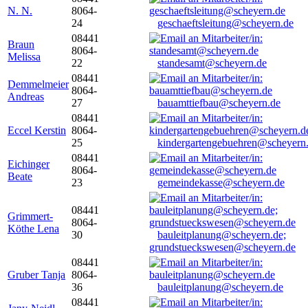
N. N.
8064-
24
geschaeftsleitung@scheyern.de
08441
Braun
8064-
Melissa
22
standesamt@scheyern.de
08441
Demmelmeier
8064-
Andreas
27
bauamttiefbau@scheyern.de
08441
Eccel Kerstin
8064-
25
kindergartengebuehren@scheyern
08441
Eichinger
8064-
Beate
23
gemeindekasse@scheyern.de
08441
Grimmert-
8064-
Köthe Lena
30
bauleitplanung@scheyern.de;
grundstueckswesen@scheyern.de
08441
Gruber Tanja
8064-
36
bauleitplanung@scheyern.de
08441