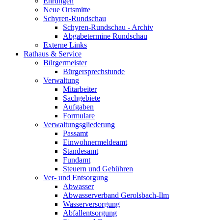
Ehrungen
Neue Ortsmitte
Schyren-Rundschau
Schyren-Rundschau - Archiv
Abgabetermine Rundschau
Externe Links
Rathaus & Service
Bürgermeister
Bürgersprechstunde
Verwaltung
Mitarbeiter
Sachgebiete
Aufgaben
Formulare
Verwaltungsgliederung
Passamt
Einwohnermeldeamt
Standesamt
Fundamt
Steuern und Gebühren
Ver- und Entsorgung
Abwasser
Abwasserverband Gerolsbach-Ilm
Wasserversorgung
Abfallentsorgung