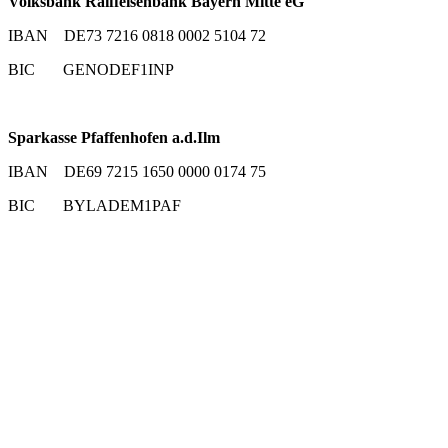
Volksbank Raiffeisenbank Bayern Mitte eG
IBAN DE73 7216 0818 0002 5104 72
BIC GENODEF1INP
Sparkasse Pfaffenhofen a.d.Ilm
IBAN DE69 7215 1650 0000 0174 75
BIC BYLADEM1PAF