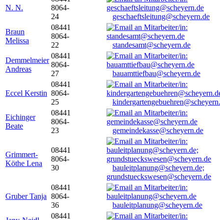
N. N.
8064-
24
geschaeftsleitung@scheyern.de
08441
Braun
8064-
Melissa
22
standesamt@scheyern.de
08441
Demmelmeier
8064-
Andreas
27
bauamttiefbau@scheyern.de
08441
Eccel Kerstin
8064-
25
kindergartengebuehren@scheyern
08441
Eichinger
8064-
Beate
23
gemeindekasse@scheyern.de
08441
Grimmert-
8064-
Köthe Lena
30
bauleitplanung@scheyern.de;
grundstueckswesen@scheyern.de
08441
Gruber Tanja
8064-
36
bauleitplanung@scheyern.de
08441