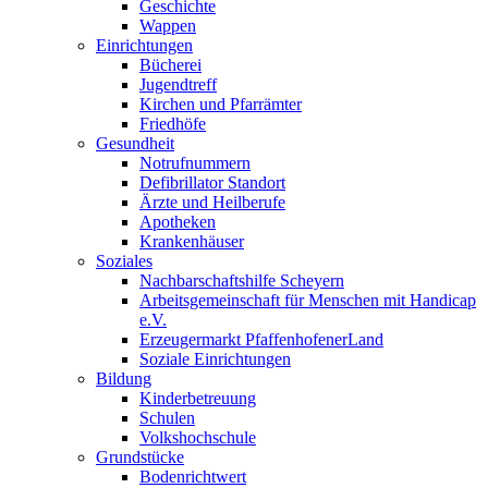
Geschichte
Wappen
Einrichtungen
Bücherei
Jugendtreff
Kirchen und Pfarrämter
Friedhöfe
Gesundheit
Notrufnummern
Defibrillator Standort
Ärzte und Heilberufe
Apotheken
Krankenhäuser
Soziales
Nachbarschaftshilfe Scheyern
Arbeitsgemeinschaft für Menschen mit Handicap
e.V.
Erzeugermarkt PfaffenhofenerLand
Soziale Einrichtungen
Bildung
Kinderbetreuung
Schulen
Volkshochschule
Grundstücke
Bodenrichtwert