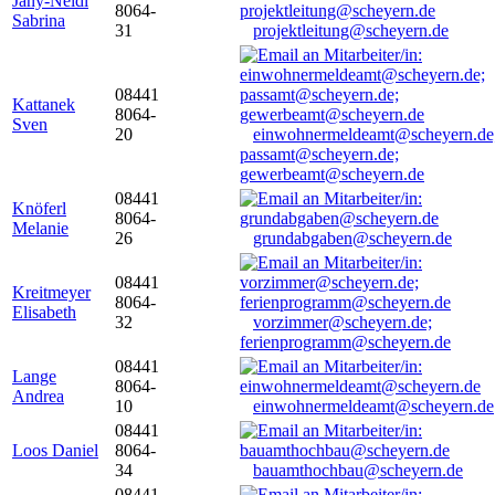
Jany-Neidl
8064-
Sabrina
31
projektleitung@scheyern.de
08441
Kattanek
8064-
Sven
20
einwohnermeldeamt@scheyern.de
passamt@scheyern.de;
gewerbeamt@scheyern.de
08441
Knöferl
8064-
Melanie
26
grundabgaben@scheyern.de
08441
Kreitmeyer
8064-
Elisabeth
32
vorzimmer@scheyern.de;
ferienprogramm@scheyern.de
08441
Lange
8064-
Andrea
10
einwohnermeldeamt@scheyern.de
08441
Loos Daniel
8064-
34
bauamthochbau@scheyern.de
08441