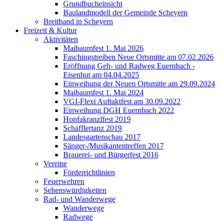
Grundbucheinsicht
Baulandmodell der Gemeinde Scheyern
Breitband in Scheyern
Freizeit & Kultur
Aktivitäten
Maibaumfest 1. Mai 2026
Faschingstreiben Neue Ortsmitte am 07.02.2026
Eröffnung Geh- und Radweg Euernbach -
Eisenhut am 04.04.2025
Einweihung der Neuen Ortsmitte am 29.09.2024
Maibaumfest 1. Mai 2024
VGI-Flexi Auftaktfest am 30.09.2022
Einweihung DGH Euernbach 2022
Hopfakranzlfest 2019
Schäfflertanz 2019
Landesgartenschau 2017
Sänger-/Musikantentreffen 2017
Brauerei- und Bürgerfest 2016
Vereine
Förderrichtlinien
Feuerwehren
Sehenswürdigkeiten
Rad- und Wanderwege
Wanderwege
Radwege