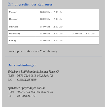
Öffnungszeiten des Rathauses
Montag
08:00 Uhr – 12:00 Uhr
Dienstag
08:00 Uhr – 12:00 Uhr
Mittwoch
08:00 Uhr – 12:00 Uhr
Donnerstag
08:00 Uhr – 12:00 Uhr
14:00 Uhr – 18:00 Uhr
Freitag
08:00 Uhr – 12:00 Uhr
Sonst Sprechzeiten nach Vereinbarung
Bankverbindungen:
Volksbank Raiffeisenbank Bayern Mitte eG
IBAN DE73 7216 0818 0002 5104 72
BIC GENODEF1INP
Sparkasse Pfaffenhofen a.d.Ilm
IBAN DE69 7215 1650 0000 0174 75
BIC BYLADEM1PAF