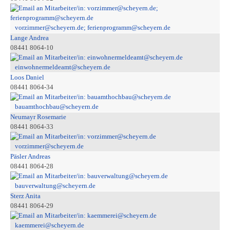
vorzimmer@scheyern.de; ferienprogramm@scheyern.de
Lange Andrea
08441 8064-10
einwohnermeldeamt@scheyern.de
Loos Daniel
08441 8064-34
bauamthochbau@scheyern.de
Neumayr Rosemarie
08441 8064-33
vorzimmer@scheyern.de
Päsler Andreas
08441 8064-28
bauverwaltung@scheyern.de
Sterz Anita
08441 8064-29
kaemmerei@scheyern.de