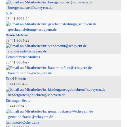
buergermeister@scheyern.de
N. N.
08441 8064-24
geschaeftsleitung@scheyern.de
Braun Melissa
08441 8064-22
standesamt@scheyern.de
Demmelmeier Andreas
08441 8064-27
bauamttiefbau@scheyern.de
Eccel Kerstin
08441 8064-25
kindergartengebuehren@scheyern.de
Eichinger Beate
08441 8064-23
gemeindekasse@scheyern.de
Grimmert-Köthe Lena