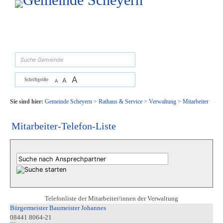
Zum Inhalt
,
zur Navigation
oder
zur Startseite
springen.
suchen
A
A
Schriftgröße
A
Sie sind hier:
Gemeinde Scheyern
>
Rathaus & Service
>
Verwaltung
>
Mitarbeiter
Mitarbeiter-Telefon-Liste
Telefonliste der Mitarbeiter/innen der Verwaltung
Bürgermeister Baumeister Johannes
08441 8064-21