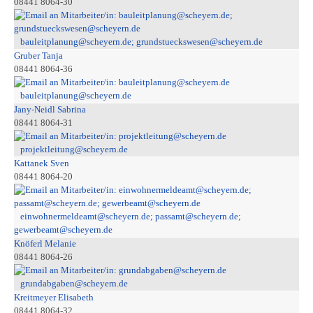
08441 8064-30
bauleitplanung@scheyern.de; grundstueckswesen@scheyern.de
Gruber Tanja
08441 8064-36
bauleitplanung@scheyern.de
Jany-Neidl Sabrina
08441 8064-31
projektleitung@scheyern.de
Kattanek Sven
08441 8064-20
einwohnermeldeamt@scheyern.de; passamt@scheyern.de;
gewerbeamt@scheyern.de
Knöferl Melanie
08441 8064-26
grundabgaben@scheyern.de
Kreitmeyer Elisabeth
08441 8064-32