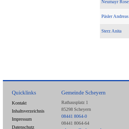
Neumayr Rose
Päsler Andreas
Sterz Anita
Quicklinks
Gemeinde Scheyern
Rathausplatz 1
Kontakt
85298 Scheyern
Inhaltsverzeichnis
08441 8064-0
Impressum
08441 8064-64
Datenschutz