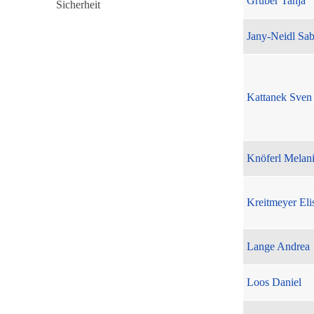
Gruber Tanja
Jany-Neidl Sab
Kattanek Sven
Knöferl Melan
Kreitmeyer Eli
Lange Andrea
Loos Daniel