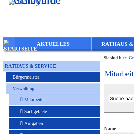
Zum Inhalt
,
zur Navigation
oder
zur Startseite
springen.
AKTUELLES
RATHAUS &
Sie sind hier:
Ge
RATHAUS & SERVICE
Mitarbeit
Bürgermeister
Verwaltung
Mitarbeiter
Sachgebiete
Aufgaben
Name