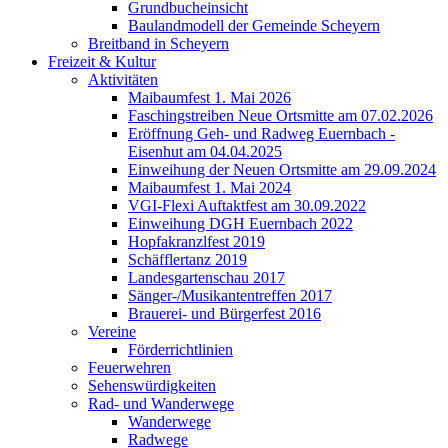
Grundbucheinsicht
Baulandmodell der Gemeinde Scheyern
Breitband in Scheyern
Freizeit & Kultur
Aktivitäten
Maibaumfest 1. Mai 2026
Faschingstreiben Neue Ortsmitte am 07.02.2026
Eröffnung Geh- und Radweg Euernbach -
Eisenhut am 04.04.2025
Einweihung der Neuen Ortsmitte am 29.09.2024
Maibaumfest 1. Mai 2024
VGI-Flexi Auftaktfest am 30.09.2022
Einweihung DGH Euernbach 2022
Hopfakranzlfest 2019
Schäfflertanz 2019
Landesgartenschau 2017
Sänger-/Musikantentreffen 2017
Brauerei- und Bürgerfest 2016
Vereine
Förderrichtlinien
Feuerwehren
Sehenswürdigkeiten
Rad- und Wanderwege
Wanderwege
Radwege