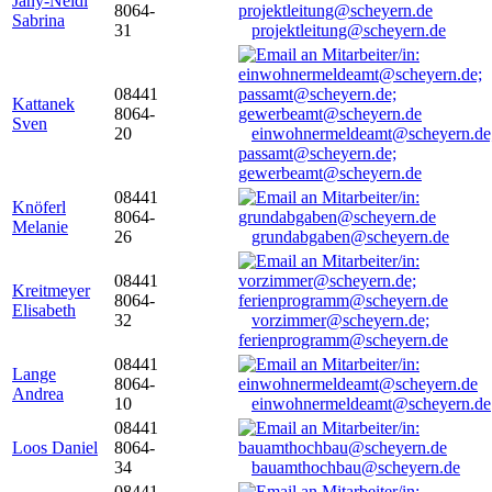
Jany-Neidl
8064-
Sabrina
31
projektleitung@scheyern.de
08441
Kattanek
8064-
Sven
20
einwohnermeldeamt@scheyern.de
passamt@scheyern.de;
gewerbeamt@scheyern.de
08441
Knöferl
8064-
Melanie
26
grundabgaben@scheyern.de
08441
Kreitmeyer
8064-
Elisabeth
32
vorzimmer@scheyern.de;
ferienprogramm@scheyern.de
08441
Lange
8064-
Andrea
10
einwohnermeldeamt@scheyern.de
08441
Loos Daniel
8064-
34
bauamthochbau@scheyern.de
08441