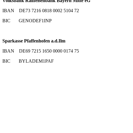
Volksbank Raiffeisenbank Bayern Mitte eG
IBAN DE73 7216 0818 0002 5104 72
BIC GENODEF1INP
Sparkasse Pfaffenhofen a.d.Ilm
IBAN DE69 7215 1650 0000 0174 75
BIC BYLADEM1PAF