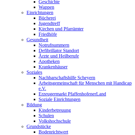
Geschichte
Wappen
Einrichtungen
Bücherei
Jugendtreff
Kirchen und Pfarrämter
Friedhöfe
Gesundheit
Notrufnummern
Defibrillator Standort
Ärzte und Heilberufe
Apotheken
Krankenhäuser
Soziales
Nachbarschaftshilfe Scheyern
Arbeitsgemeinschaft für Menschen mit Handicap
e.V.
Erzeugermarkt PfaffenhofenerLand
Soziale Einrichtungen
Bildung
Kinderbetreuung
Schulen
Volkshochschule
Grundstücke
Bodenrichtwert