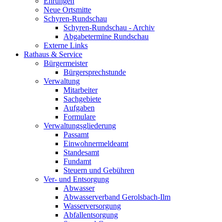
Ehrungen
Neue Ortsmitte
Schyren-Rundschau
Schyren-Rundschau - Archiv
Abgabetermine Rundschau
Externe Links
Rathaus & Service
Bürgermeister
Bürgersprechstunde
Verwaltung
Mitarbeiter
Sachgebiete
Aufgaben
Formulare
Verwaltungsgliederung
Passamt
Einwohnermeldeamt
Standesamt
Fundamt
Steuern und Gebühren
Ver- und Entsorgung
Abwasser
Abwasserverband Gerolsbach-Ilm
Wasserversorgung
Abfallentsorgung