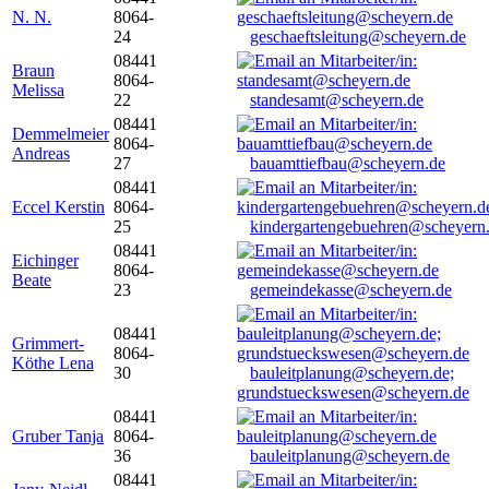
N. N.
8064-
24
geschaeftsleitung@scheyern.de
08441
Braun
8064-
Melissa
22
standesamt@scheyern.de
08441
Demmelmeier
8064-
Andreas
27
bauamttiefbau@scheyern.de
08441
Eccel Kerstin
8064-
25
kindergartengebuehren@scheyern
08441
Eichinger
8064-
Beate
23
gemeindekasse@scheyern.de
08441
Grimmert-
8064-
Köthe Lena
30
bauleitplanung@scheyern.de;
grundstueckswesen@scheyern.de
08441
Gruber Tanja
8064-
36
bauleitplanung@scheyern.de
08441