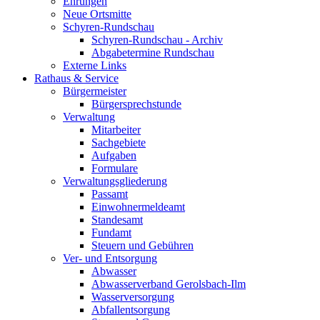
Ehrungen
Neue Ortsmitte
Schyren-Rundschau
Schyren-Rundschau - Archiv
Abgabetermine Rundschau
Externe Links
Rathaus & Service
Bürgermeister
Bürgersprechstunde
Verwaltung
Mitarbeiter
Sachgebiete
Aufgaben
Formulare
Verwaltungsgliederung
Passamt
Einwohnermeldeamt
Standesamt
Fundamt
Steuern und Gebühren
Ver- und Entsorgung
Abwasser
Abwasserverband Gerolsbach-Ilm
Wasserversorgung
Abfallentsorgung