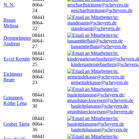
N. N.
8064-
24
geschaeftsleitung@scheyern.de
08441
Braun
8064-
Melissa
22
standesamt@scheyern.de
08441
Demmelmeier
8064-
Andreas
27
bauamttiefbau@scheyern.de
08441
Eccel Kerstin
8064-
25
kindergartengebuehren@scheyern
08441
Eichinger
8064-
Beate
23
gemeindekasse@scheyern.de
08441
Grimmert-
8064-
Köthe Lena
30
bauleitplanung@scheyern.de;
grundstueckswesen@scheyern.de
08441
Gruber Tanja
8064-
36
bauleitplanung@scheyern.de
08441