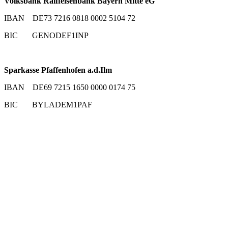
Volksbank Raiffeisenbank Bayern Mitte eG
IBAN DE73 7216 0818 0002 5104 72
BIC GENODEF1INP
Sparkasse Pfaffenhofen a.d.Ilm
IBAN DE69 7215 1650 0000 0174 75
BIC BYLADEM1PAF