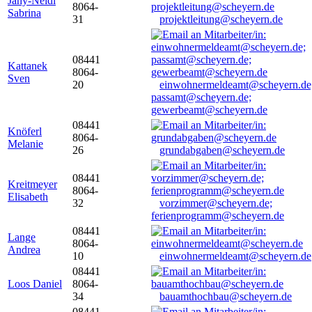
Jany-Neidl
8064-
Sabrina
31
projektleitung@scheyern.de
08441
Kattanek
8064-
Sven
20
einwohnermeldeamt@scheyern.de
passamt@scheyern.de;
gewerbeamt@scheyern.de
08441
Knöferl
8064-
Melanie
26
grundabgaben@scheyern.de
08441
Kreitmeyer
8064-
Elisabeth
32
vorzimmer@scheyern.de;
ferienprogramm@scheyern.de
08441
Lange
8064-
Andrea
10
einwohnermeldeamt@scheyern.de
08441
Loos Daniel
8064-
34
bauamthochbau@scheyern.de
08441