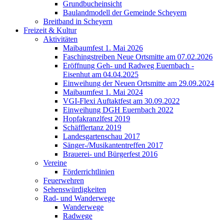
Grundbucheinsicht
Baulandmodell der Gemeinde Scheyern
Breitband in Scheyern
Freizeit & Kultur
Aktivitäten
Maibaumfest 1. Mai 2026
Faschingstreiben Neue Ortsmitte am 07.02.2026
Eröffnung Geh- und Radweg Euernbach -
Eisenhut am 04.04.2025
Einweihung der Neuen Ortsmitte am 29.09.2024
Maibaumfest 1. Mai 2024
VGI-Flexi Auftaktfest am 30.09.2022
Einweihung DGH Euernbach 2022
Hopfakranzlfest 2019
Schäfflertanz 2019
Landesgartenschau 2017
Sänger-/Musikantentreffen 2017
Brauerei- und Bürgerfest 2016
Vereine
Förderrichtlinien
Feuerwehren
Sehenswürdigkeiten
Rad- und Wanderwege
Wanderwege
Radwege