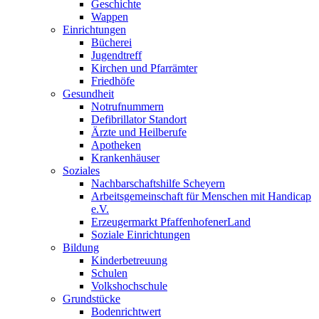
Geschichte
Wappen
Einrichtungen
Bücherei
Jugendtreff
Kirchen und Pfarrämter
Friedhöfe
Gesundheit
Notrufnummern
Defibrillator Standort
Ärzte und Heilberufe
Apotheken
Krankenhäuser
Soziales
Nachbarschaftshilfe Scheyern
Arbeitsgemeinschaft für Menschen mit Handicap
e.V.
Erzeugermarkt PfaffenhofenerLand
Soziale Einrichtungen
Bildung
Kinderbetreuung
Schulen
Volkshochschule
Grundstücke
Bodenrichtwert