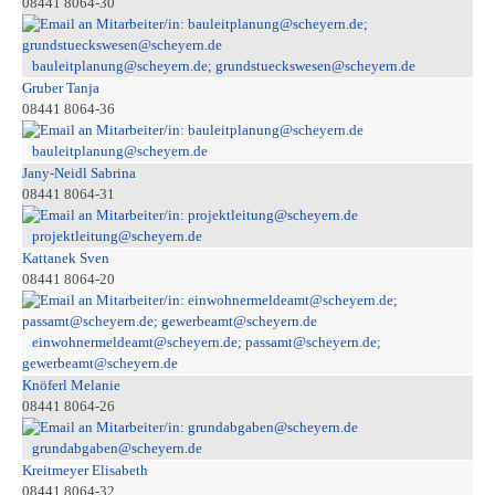
08441 8064-30
bauleitplanung@scheyern.de; grundstueckswesen@scheyern.de
Gruber Tanja
08441 8064-36
bauleitplanung@scheyern.de
Jany-Neidl Sabrina
08441 8064-31
projektleitung@scheyern.de
Kattanek Sven
08441 8064-20
einwohnermeldeamt@scheyern.de; passamt@scheyern.de;
gewerbeamt@scheyern.de
Knöferl Melanie
08441 8064-26
grundabgaben@scheyern.de
Kreitmeyer Elisabeth
08441 8064-32