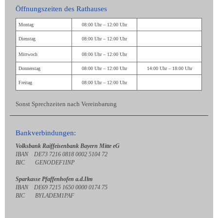
Öffnungszeiten des Rathauses
Montag
08:00 Uhr – 12:00 Uhr
Dienstag
08:00 Uhr – 12:00 Uhr
Mittwoch
08:00 Uhr – 12:00 Uhr
Donnerstag
08:00 Uhr – 12:00 Uhr
14:00 Uhr – 18:00 Uhr
Freitag
08:00 Uhr – 12:00 Uhr
Sonst Sprechzeiten nach Vereinbarung
Bankverbindungen:
Volksbank Raiffeisenbank Bayern Mitte eG
IBAN DE73 7216 0818 0002 5104 72
BIC GENODEF1INP
Sparkasse Pfaffenhofen a.d.Ilm
IBAN DE69 7215 1650 0000 0174 75
BIC BYLADEM1PAF