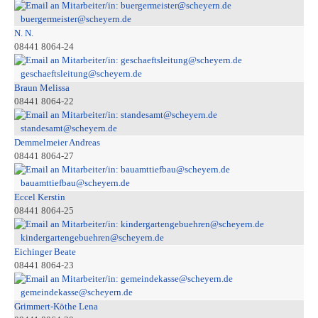
buergermeister@scheyern.de
N. N.
08441 8064-24
geschaeftsleitung@scheyern.de
Braun Melissa
08441 8064-22
standesamt@scheyern.de
Demmelmeier Andreas
08441 8064-27
bauamttiefbau@scheyern.de
Eccel Kerstin
08441 8064-25
kindergartengebuehren@scheyern.de
Eichinger Beate
08441 8064-23
gemeindekasse@scheyern.de
Grimmert-Köthe Lena