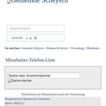
Zum Inhalt
,
zur Navigation
oder
zur Startseite
springen.
suchen
A
A
Schriftgröße
A
Sie sind hier:
Gemeinde Scheyern
>
Rathaus & Service
>
Verwaltung
>
Mitarbeiter
Mitarbeiter-Telefon-Liste
Telefonliste der Mitarbeiter/innen der Verwaltung
Bürgermeister Baumeister Johannes
08441 8064-21