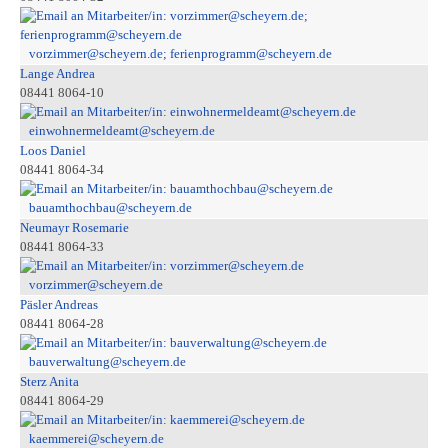
vorzimmer@scheyern.de; ferienprogramm@scheyern.de
Lange Andrea
08441 8064-10
einwohnermeldeamt@scheyern.de
Loos Daniel
08441 8064-34
bauamthochbau@scheyern.de
Neumayr Rosemarie
08441 8064-33
vorzimmer@scheyern.de
Päsler Andreas
08441 8064-28
bauverwaltung@scheyern.de
Sterz Anita
08441 8064-29
kaemmerei@scheyern.de