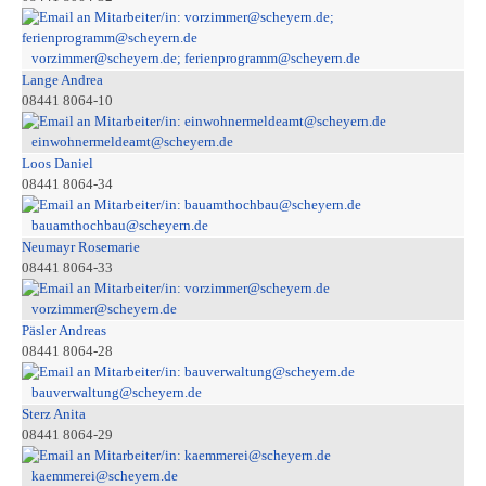
vorzimmer@scheyern.de; ferienprogramm@scheyern.de
Lange Andrea
08441 8064-10
einwohnermeldeamt@scheyern.de
Loos Daniel
08441 8064-34
bauamthochbau@scheyern.de
Neumayr Rosemarie
08441 8064-33
vorzimmer@scheyern.de
Päsler Andreas
08441 8064-28
bauverwaltung@scheyern.de
Sterz Anita
08441 8064-29
kaemmerei@scheyern.de