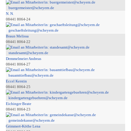
buergermeister@scheyern.de
N. N.
08441 8064-24
geschaeftsleitung@scheyern.de
Braun Melissa
08441 8064-22
standesamt@scheyern.de
Demmelmeier Andreas
08441 8064-27
bauamttiefbau@scheyern.de
Eccel Kerstin
08441 8064-25
kindergartengebuehren@scheyern.de
Eichinger Beate
08441 8064-23
gemeindekasse@scheyern.de
Grimmert-Köthe Lena