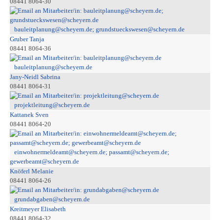
08441 8064-30
bauleitplanung@scheyern.de; grundstueckswesen@scheyern.de
Gruber Tanja
08441 8064-36
bauleitplanung@scheyern.de
Jany-Neidl Sabrina
08441 8064-31
projektleitung@scheyern.de
Kattanek Sven
08441 8064-20
einwohnermeldeamt@scheyern.de; passamt@scheyern.de;
gewerbeamt@scheyern.de
Knöferl Melanie
08441 8064-26
grundabgaben@scheyern.de
Kreitmeyer Elisabeth
08441 8064-32