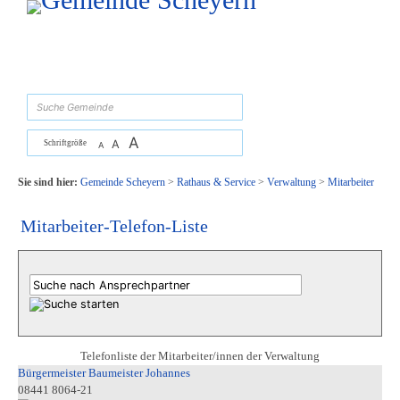
Zum Inhalt
,
zur Navigation
oder
zur Startseite
springen.
suchen
A
A
Schriftgröße
A
Sie sind hier:
Gemeinde Scheyern
>
Rathaus & Service
>
Verwaltung
>
Mitarbeiter
Mitarbeiter-Telefon-Liste
Telefonliste der Mitarbeiter/innen der Verwaltung
Bürgermeister Baumeister Johannes
08441 8064-21