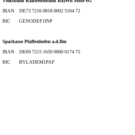
Volksbank Raiffeisenbank Bayern Mitte eG
IBAN DE73 7216 0818 0002 5104 72
BIC GENODEF1INP
Sparkasse Pfaffenhofen a.d.Ilm
IBAN DE69 7215 1650 0000 0174 75
BIC BYLADEM1PAF