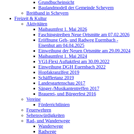
Grundbucheinsicht
Baulandmodell der Gemeinde Scheyern
Breitband in Scheyern
Freizeit & Kultur
Aktivitäten
Maibaumfest 1. Mai 2026
Faschingstreiben Neue Ortsmitte am 07.02.2026
Eröffnung Geh- und Radweg Euernbach -
Eisenhut am 04.04.2025
Einweihung der Neuen Ortsmitte am 29.09.2024
Maibaumfest 1. Mai 2024
VGI-Flexi Auftaktfest am 30.09.2022
Einweihung DGH Euernbach 2022
Hopfakranzlfest 2019
Schäfflertanz 2019
Landesgartenschau 2017
Sänger-/Musikantentreffen 2017
Brauerei- und Bürgerfest 2016
Vereine
Förderrichtlinien
Feuerwehren
Sehenswürdigkeiten
Rad- und Wanderwege
Wanderwege
Radwege