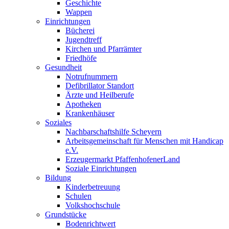
Geschichte
Wappen
Einrichtungen
Bücherei
Jugendtreff
Kirchen und Pfarrämter
Friedhöfe
Gesundheit
Notrufnummern
Defibrillator Standort
Ärzte und Heilberufe
Apotheken
Krankenhäuser
Soziales
Nachbarschaftshilfe Scheyern
Arbeitsgemeinschaft für Menschen mit Handicap
e.V.
Erzeugermarkt PfaffenhofenerLand
Soziale Einrichtungen
Bildung
Kinderbetreuung
Schulen
Volkshochschule
Grundstücke
Bodenrichtwert