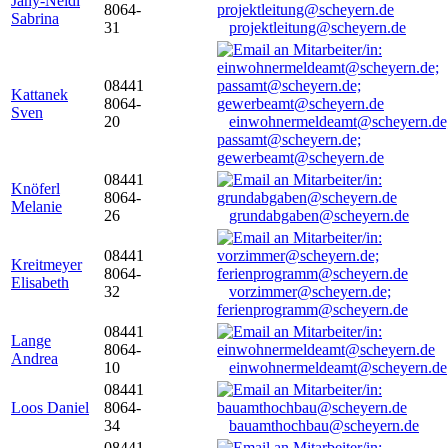
Jany-Neidl
8064-
Sabrina
31
projektleitung@scheyern.de
08441
Kattanek
8064-
Sven
20
einwohnermeldeamt@scheyern.de
passamt@scheyern.de;
gewerbeamt@scheyern.de
08441
Knöferl
8064-
Melanie
26
grundabgaben@scheyern.de
08441
Kreitmeyer
8064-
Elisabeth
32
vorzimmer@scheyern.de;
ferienprogramm@scheyern.de
08441
Lange
8064-
Andrea
10
einwohnermeldeamt@scheyern.de
08441
Loos Daniel
8064-
34
bauamthochbau@scheyern.de
08441