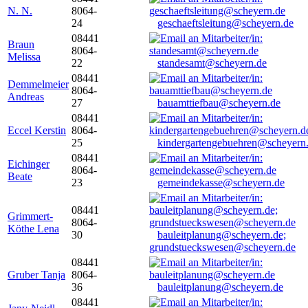
N. N.
8064-
24
geschaeftsleitung@scheyern.de
08441
Braun
8064-
Melissa
22
standesamt@scheyern.de
08441
Demmelmeier
8064-
Andreas
27
bauamttiefbau@scheyern.de
08441
Eccel Kerstin
8064-
25
kindergartengebuehren@scheyern
08441
Eichinger
8064-
Beate
23
gemeindekasse@scheyern.de
08441
Grimmert-
8064-
Köthe Lena
30
bauleitplanung@scheyern.de;
grundstueckswesen@scheyern.de
08441
Gruber Tanja
8064-
36
bauleitplanung@scheyern.de
08441