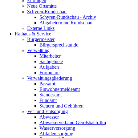
Ehrungen
Neue Ortsmitte
Schyren-Rundschau
Schyren-Rundschau - Archiv
Abgabetermine Rundschau
Externe Links
Rathaus & Service
Bürgermeister
Bürgersprechstunde
Verwaltung
Mitarbeiter
Sachgebiete
Aufgaben
Formulare
Verwaltungsgliederung
Passamt
Einwohnermeldeamt
Standesamt
Fundamt
Steuern und Gebühren
Ver- und Entsorgung
Abwasser
Abwasserverband Gerolsbach-Ilm
Wasserversorgung
Abfallentsorgung