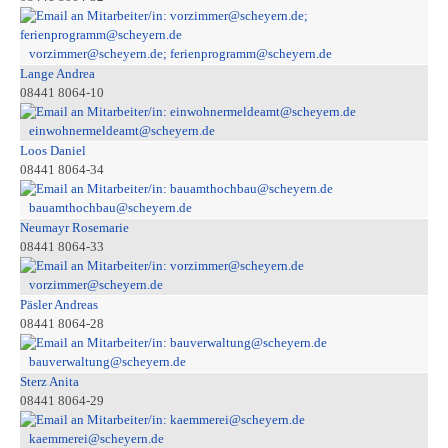
vorzimmer@scheyern.de; ferienprogramm@scheyern.de
Lange Andrea
08441 8064-10
einwohnermeldeamt@scheyern.de
Loos Daniel
08441 8064-34
bauamthochbau@scheyern.de
Neumayr Rosemarie
08441 8064-33
vorzimmer@scheyern.de
Päsler Andreas
08441 8064-28
bauverwaltung@scheyern.de
Sterz Anita
08441 8064-29
kaemmerei@scheyern.de