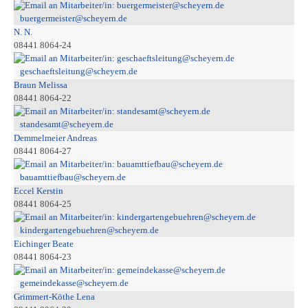
buergermeister@scheyern.de
N. N.
08441 8064-24
geschaeftsleitung@scheyern.de
Braun Melissa
08441 8064-22
standesamt@scheyern.de
Demmelmeier Andreas
08441 8064-27
bauamttiefbau@scheyern.de
Eccel Kerstin
08441 8064-25
kindergartengebuehren@scheyern.de
Eichinger Beate
08441 8064-23
gemeindekasse@scheyern.de
Grimmert-Köthe Lena