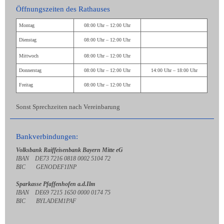
Öffnungszeiten des Rathauses
Montag
08:00 Uhr – 12:00 Uhr
Dienstag
08:00 Uhr – 12:00 Uhr
Mittwoch
08:00 Uhr – 12:00 Uhr
Donnerstag
08:00 Uhr – 12:00 Uhr
14:00 Uhr – 18:00 Uhr
Freitag
08:00 Uhr – 12:00 Uhr
Sonst Sprechzeiten nach Vereinbarung
Bankverbindungen:
Volksbank Raiffeisenbank Bayern Mitte eG
IBAN DE73 7216 0818 0002 5104 72
BIC GENODEF1INP
Sparkasse Pfaffenhofen a.d.Ilm
IBAN DE69 7215 1650 0000 0174 75
BIC BYLADEM1PAF