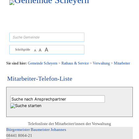
Zum Inhalt
,
zur Navigation
oder
zur Startseite
springen.
suchen
A
A
Schriftgröße
A
Sie sind hier:
Gemeinde Scheyern
>
Rathaus & Service
>
Verwaltung
>
Mitarbeiter
Mitarbeiter-Telefon-Liste
Telefonliste der Mitarbeiter/innen der Verwaltung
Bürgermeister Baumeister Johannes
08441 8064-21