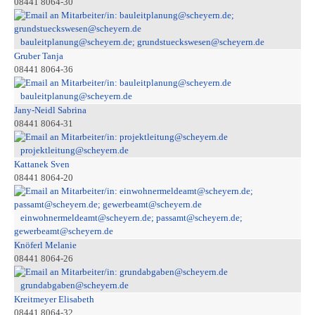
08441 8064-30
bauleitplanung@scheyern.de; grundstueckswesen@scheyern.de
Gruber Tanja
08441 8064-36
bauleitplanung@scheyern.de
Jany-Neidl Sabrina
08441 8064-31
projektleitung@scheyern.de
Kattanek Sven
08441 8064-20
einwohnermeldeamt@scheyern.de; passamt@scheyern.de;
gewerbeamt@scheyern.de
Knöferl Melanie
08441 8064-26
grundabgaben@scheyern.de
Kreitmeyer Elisabeth
08441 8064-32