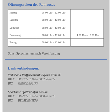
Öffnungszeiten des Rathauses
Montag
08:00 Uhr – 12:00 Uhr
Dienstag
08:00 Uhr – 12:00 Uhr
Mittwoch
08:00 Uhr – 12:00 Uhr
Donnerstag
08:00 Uhr – 12:00 Uhr
14:00 Uhr – 18:00 Uhr
Freitag
08:00 Uhr – 12:00 Uhr
Sonst Sprechzeiten nach Vereinbarung
Bankverbindungen:
Volksbank Raiffeisenbank Bayern Mitte eG
IBAN DE73 7216 0818 0002 5104 72
BIC GENODEF1INP
Sparkasse Pfaffenhofen a.d.Ilm
IBAN DE69 7215 1650 0000 0174 75
BIC BYLADEM1PAF