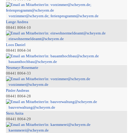
vorzimmer@scheyern.de; ferienprogramm@scheyern.de
Lange Andrea
08441 8064-10
einwohnermeldeamt@scheyern.de
Loos Daniel
08441 8064-34
bauamthochbau@scheyern.de
Neumayr Rosemarie
08441 8064-33
vorzimmer@scheyern.de
Päsler Andreas
08441 8064-28
bauverwaltung@scheyern.de
Sterz Anita
08441 8064-29
kaemmerei@scheyern.de