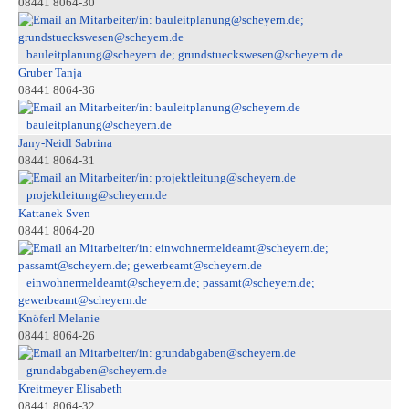
08441 8064-30
bauleitplanung@scheyern.de; grundstueckswesen@scheyern.de
Gruber Tanja
08441 8064-36
bauleitplanung@scheyern.de
Jany-Neidl Sabrina
08441 8064-31
projektleitung@scheyern.de
Kattanek Sven
08441 8064-20
einwohnermeldeamt@scheyern.de; passamt@scheyern.de;
gewerbeamt@scheyern.de
Knöferl Melanie
08441 8064-26
grundabgaben@scheyern.de
Kreitmeyer Elisabeth
08441 8064-32