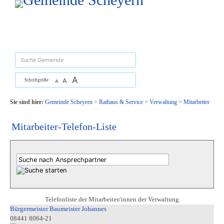
Zum Inhalt
,
zur Navigation
oder
zur Startseite
springen.
suchen
A
A
Schriftgröße
A
Sie sind hier:
Gemeinde Scheyern
>
Rathaus & Service
>
Verwaltung
>
Mitarbeiter
Mitarbeiter-Telefon-Liste
Telefonliste der Mitarbeiter/innen der Verwaltung
Bürgermeister Baumeister Johannes
08441 8064-21