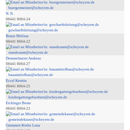
buergermeister@scheyern.de
N. N.
08441 8064-24
geschaeftsleitung@scheyern.de
Braun Melissa
08441 8064-22
standesamt@scheyern.de
Demmelmeier Andreas
08441 8064-27
bauamttiefbau@scheyern.de
Eccel Kerstin
08441 8064-25
kindergartengebuehren@scheyern.de
Eichinger Beate
08441 8064-23
gemeindekasse@scheyern.de
Grimmert-Köthe Lena