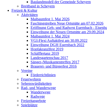
Baulandmodell der Gemeinde Scheyern
Breitband in Scheyern
Freizeit & Kultur
Aktivitäten
Maibaumfest 1. Mai 2026
Faschingstreiben Neue Ortsmitte am 07.02.2026
Eröffnung Geh- und Radweg Euernbach - Eisenhu
Einweihung der Neuen Ortsmitte am 29.09.2024
Maibaumfest 1. Mai 2024
VGI-Flexi Auftaktfest am 30.09.2022
Einweihung DGH Euernbach 2022
Hopfakranzlfest 2019
Schäfflertanz 2019
Landesgartenschau 2017
Sänger-/Musikantentreffen 2017
Brauerei- und Bürgerfest 2016
Vereine
Förderrichtlinien
Feuerwehren
Sehenswürdigkeiten
Rad- und Wanderwege
Wanderwege
Radwege
Freizeitangebote
Spielplätze