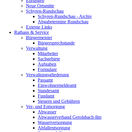
Ehrungen
Neue Ortsmitte
Schyren-Rundschau
Schyren-Rundschau - Archiv
Abgabetermine Rundschau
Externe Links
Rathaus & Service
Bürgermeister
Bürgersprechstunde
Verwaltung
Mitarbeiter
Sachgebiete
Aufgaben
Formulare
Verwaltungsgliederung
Passamt
Einwohnermeldeamt
Standesamt
Fundamt
Steuern und Gebühren
Ver- und Entsorgung
Abwasser
Abwasserverband Gerolsbach-Ilm
Wasserversorgung
Abfallentsorgung