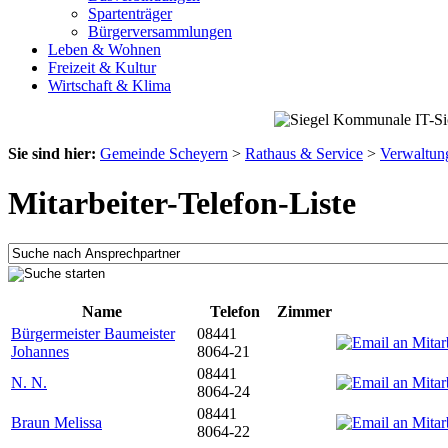
Spartenträger
Bürgerversammlungen
Leben & Wohnen
Freizeit & Kultur
Wirtschaft & Klima
Sie sind hier:
Gemeinde Scheyern
>
Rathaus & Service
>
Verwaltun
Mitarbeiter-Telefon-Liste
Name
Telefon
Zimmer
Bürgermeister Baumeister
08441
Johannes
8064-21
08441
N. N.
8064-24
08441
Braun Melissa
8064-22