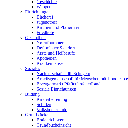
Geschichte
Wappen
Einrichtungen
Bücherei
Jugendtreff
Kirchen und Pfarrämter
Friedhöfe
Gesundheit
Notrufnummern
Defibrillator Standort
Ärzte und Heilberufe
Apotheken
Krankenhäuser
Soziales
Nachbarschaftshilfe Scheyern
Arbeitsgemeinschaft für Menschen mit Handicap e
Erzeugermarkt PfaffenhofenerLand
Soziale Einrichtungen
Bildung
Kinderbetreuung
Schulen
Volkshochschule
Grundstücke
Bodenrichtwert
Grundbucheinsicht