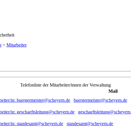
g
>
Mitarbeiter
Telefonliste der Mitarbeiter/innen der Verwaltung
Mail
buergermeister@scheyern.de
geschaeftsleitung@scheyern
standesamt@scheyern.de