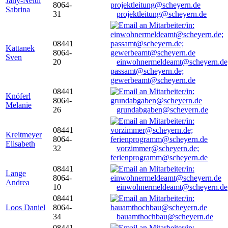
Jany-Neidl
8064-
Sabrina
31
projektleitung@scheyern.de
08441
Kattanek
8064-
Sven
20
einwohnermeldeamt@scheyern.de
passamt@scheyern.de;
gewerbeamt@scheyern.de
08441
Knöferl
8064-
Melanie
26
grundabgaben@scheyern.de
08441
Kreitmeyer
8064-
Elisabeth
32
vorzimmer@scheyern.de;
ferienprogramm@scheyern.de
08441
Lange
8064-
Andrea
10
einwohnermeldeamt@scheyern.de
08441
Loos Daniel
8064-
34
bauamthochbau@scheyern.de
08441