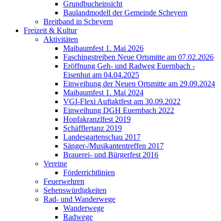
Grundbucheinsicht
Baulandmodell der Gemeinde Scheyern
Breitband in Scheyern
Freizeit & Kultur
Aktivitäten
Maibaumfest 1. Mai 2026
Faschingstreiben Neue Ortsmitte am 07.02.2026
Eröffnung Geh- und Radweg Euernbach -
Eisenhut am 04.04.2025
Einweihung der Neuen Ortsmitte am 29.09.2024
Maibaumfest 1. Mai 2024
VGI-Flexi Auftaktfest am 30.09.2022
Einweihung DGH Euernbach 2022
Hopfakranzlfest 2019
Schäfflertanz 2019
Landesgartenschau 2017
Sänger-/Musikantentreffen 2017
Brauerei- und Bürgerfest 2016
Vereine
Förderrichtlinien
Feuerwehren
Sehenswürdigkeiten
Rad- und Wanderwege
Wanderwege
Radwege