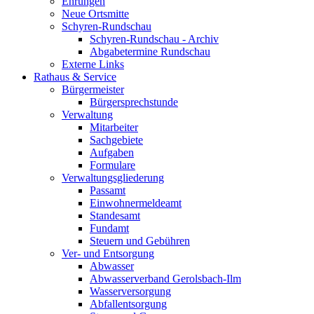
Ehrungen
Neue Ortsmitte
Schyren-Rundschau
Schyren-Rundschau - Archiv
Abgabetermine Rundschau
Externe Links
Rathaus & Service
Bürgermeister
Bürgersprechstunde
Verwaltung
Mitarbeiter
Sachgebiete
Aufgaben
Formulare
Verwaltungsgliederung
Passamt
Einwohnermeldeamt
Standesamt
Fundamt
Steuern und Gebühren
Ver- und Entsorgung
Abwasser
Abwasserverband Gerolsbach-Ilm
Wasserversorgung
Abfallentsorgung