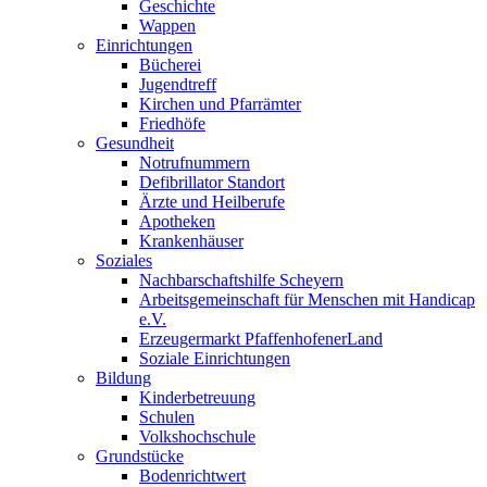
Geschichte
Wappen
Einrichtungen
Bücherei
Jugendtreff
Kirchen und Pfarrämter
Friedhöfe
Gesundheit
Notrufnummern
Defibrillator Standort
Ärzte und Heilberufe
Apotheken
Krankenhäuser
Soziales
Nachbarschaftshilfe Scheyern
Arbeitsgemeinschaft für Menschen mit Handicap
e.V.
Erzeugermarkt PfaffenhofenerLand
Soziale Einrichtungen
Bildung
Kinderbetreuung
Schulen
Volkshochschule
Grundstücke
Bodenrichtwert