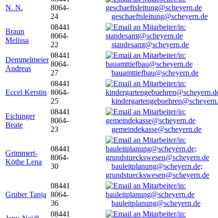
N. N.
8064-
24
geschaeftsleitung@scheyern.de
08441
Braun
8064-
Melissa
22
standesamt@scheyern.de
08441
Demmelmeier
8064-
Andreas
27
bauamttiefbau@scheyern.de
08441
Eccel Kerstin
8064-
25
kindergartengebuehren@scheyern
08441
Eichinger
8064-
Beate
23
gemeindekasse@scheyern.de
08441
Grimmert-
8064-
Köthe Lena
30
bauleitplanung@scheyern.de;
grundstueckswesen@scheyern.de
08441
Gruber Tanja
8064-
36
bauleitplanung@scheyern.de
08441