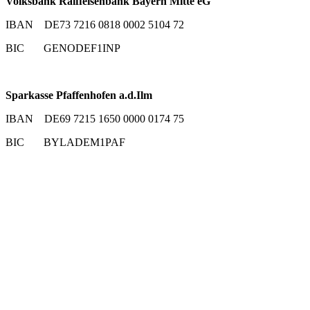
Volksbank Raiffeisenbank Bayern Mitte eG
IBAN DE73 7216 0818 0002 5104 72
BIC GENODEF1INP
Sparkasse Pfaffenhofen a.d.Ilm
IBAN DE69 7215 1650 0000 0174 75
BIC BYLADEM1PAF