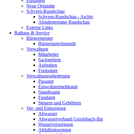
Ehrungen
Neue Ortsmitte
Schyren-Rundschau
Schyren-Rundschau - Archiv
Abgabetermine Rundschau
Externe Links
Rathaus & Service
Bürgermeister
Bürgersprechstunde
Verwaltung
Mitarbeiter
Sachgebiete
Aufgaben
Formulare
Verwaltungsgliederung
Passamt
Einwohnermeldeamt
Standesamt
Fundamt
Steuern und Gebühren
Ver- und Entsorgung
Abwasser
Abwasserverband Gerolsbach-Ilm
Wasserversorgung
Abfallentsorgung