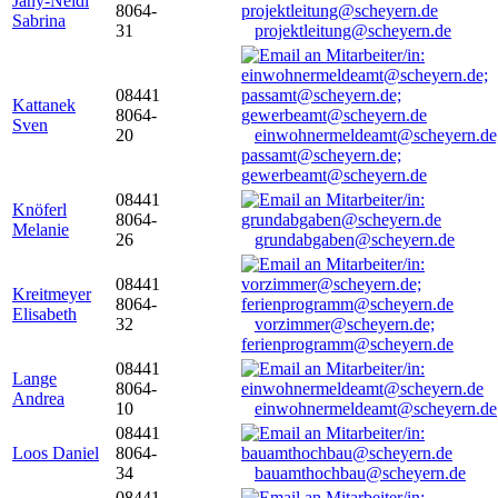
Jany-Neidl
8064-
Sabrina
31
projektleitung@scheyern.de
08441
Kattanek
8064-
Sven
20
einwohnermeldeamt@scheyern.de
passamt@scheyern.de;
gewerbeamt@scheyern.de
08441
Knöferl
8064-
Melanie
26
grundabgaben@scheyern.de
08441
Kreitmeyer
8064-
Elisabeth
32
vorzimmer@scheyern.de;
ferienprogramm@scheyern.de
08441
Lange
8064-
Andrea
10
einwohnermeldeamt@scheyern.de
08441
Loos Daniel
8064-
34
bauamthochbau@scheyern.de
08441