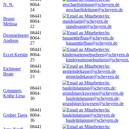
N. N.
8064-
24
geschaeftsleitung@scheyern.de
08441
Braun
8064-
Melissa
22
standesamt@scheyern.de
08441
Demmelmeier
8064-
Andreas
27
bauamttiefbau@scheyern.de
08441
Eccel Kerstin
8064-
25
kindergartengebuehren@scheyern
08441
Eichinger
8064-
Beate
23
gemeindekasse@scheyern.de
08441
Grimmert-
8064-
Köthe Lena
30
bauleitplanung@scheyern.de;
grundstueckswesen@scheyern.de
08441
Gruber Tanja
8064-
36
bauleitplanung@scheyern.de
08441