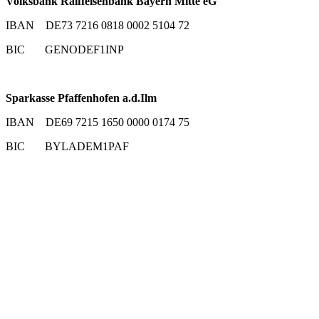
Volksbank Raiffeisenbank Bayern Mitte eG
IBAN DE73 7216 0818 0002 5104 72
BIC GENODEF1INP
Sparkasse Pfaffenhofen a.d.Ilm
IBAN DE69 7215 1650 0000 0174 75
BIC BYLADEM1PAF