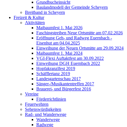
Grundbucheinsicht
Baulandmodell der Gemeinde Scheyern
Breitband in Scheyern
Freizeit & Kultur
Aktivitäten
Maibaumfest 1. Mai 2026
Faschingstreiben Neue Ortsmitte am 07.02.2026
Eröffnung Geh- und Radweg Euernbach -
Eisenhut am 04.04.2025
Einweihung der Neuen Ortsmitte am 29.09.2024
Maibaumfest 1. Mai 2024
VGI-Flexi Auftaktfest am 30.09.2022
Einweihung DGH Euernbach 2022
Hopfakranzlfest 2019
Schäfflertanz 2019
Landesgartenschau 2017
Sänger-/Musikantentreffen 2017
Brauerei- und Bürgerfest 2016
Vereine
Förderrichtlinien
Feuerwehren
Sehenswürdigkeiten
Rad- und Wanderwege
Wanderwege
Radwege