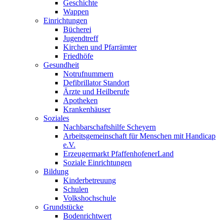
Geschichte
Wappen
Einrichtungen
Bücherei
Jugendtreff
Kirchen und Pfarrämter
Friedhöfe
Gesundheit
Notrufnummern
Defibrillator Standort
Ärzte und Heilberufe
Apotheken
Krankenhäuser
Soziales
Nachbarschaftshilfe Scheyern
Arbeitsgemeinschaft für Menschen mit Handicap
e.V.
Erzeugermarkt PfaffenhofenerLand
Soziale Einrichtungen
Bildung
Kinderbetreuung
Schulen
Volkshochschule
Grundstücke
Bodenrichtwert