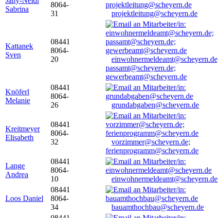
Jany-Neidl
8064-
Sabrina
31
projektleitung@scheyern.de
08441
Kattanek
8064-
Sven
20
einwohnermeldeamt@scheyern.de
passamt@scheyern.de;
gewerbeamt@scheyern.de
08441
Knöferl
8064-
Melanie
26
grundabgaben@scheyern.de
08441
Kreitmeyer
8064-
Elisabeth
32
vorzimmer@scheyern.de;
ferienprogramm@scheyern.de
08441
Lange
8064-
Andrea
10
einwohnermeldeamt@scheyern.de
08441
Loos Daniel
8064-
34
bauamthochbau@scheyern.de
08441