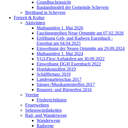
Grundbucheinsicht
Baulandmodell der Gemeinde Scheyern
Breitband in Scheyern
Freizeit & Kultur
Aktivitäten
Maibaumfest 1. Mai 2026
Faschingstreiben Neue Ortsmitte am 07.02.2026
Eröffnung Geh- und Radweg Euernbach -
Eisenhut am 04.04.2025
Einweihung der Neuen Ortsmitte am 29.09.2024
Maibaumfest 1. Mai 2024
VGI-Flexi Auftaktfest am 30.09.2022
Einweihung DGH Euernbach 2022
Hopfakranzlfest 2019
Schäfflertanz 2019
Landesgartenschau 2017
Sänger-/Musikantentreffen 2017
Brauerei- und Bürgerfest 2016
Vereine
Förderrichtlinien
Feuerwehren
Sehenswürdigkeiten
Rad- und Wanderwege
Wanderwege
Radwege