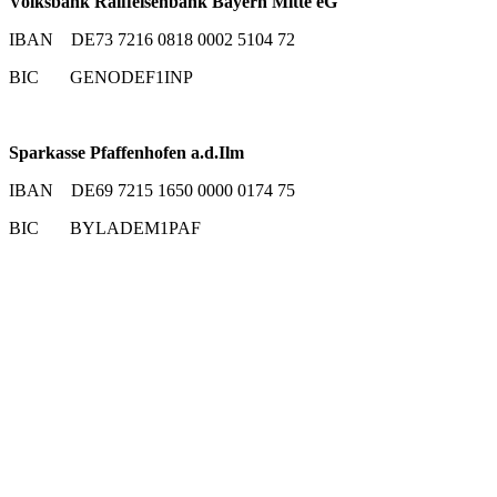
Volksbank Raiffeisenbank Bayern Mitte eG
IBAN DE73 7216 0818 0002 5104 72
BIC GENODEF1INP
Sparkasse Pfaffenhofen a.d.Ilm
IBAN DE69 7215 1650 0000 0174 75
BIC BYLADEM1PAF