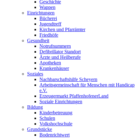
Geschichte
Wappen
Einrichtungen
Bücherei
Jugendtreff
Kirchen und Pfarrämter
Friedhöfe
Gesundheit
Notrufnummern
Defibrillator Standort
Ärzte und Heilberufe
Apotheken
Krankenhäuser
Soziales
Nachbarschaftshilfe Scheyern
Arbeitsgemeinschaft für Menschen mit Handicap
e.V.
Erzeugermarkt PfaffenhofenerLand
Soziale Einrichtungen
Bildung
Kinderbetreuung
Schulen
Volkshochschule
Grundstücke
Bodenrichtwert