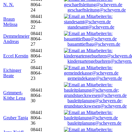
N. N.
8064-
24
geschaeftsleitung@scheyern.de
08441
Braun
8064-
Melissa
22
standesamt@scheyern.de
08441
Demmelmeier
8064-
Andreas
27
bauamttiefbau@scheyern.de
08441
Eccel Kerstin
8064-
25
kindergartengebuehren@scheyern
08441
Eichinger
8064-
Beate
23
gemeindekasse@scheyern.de
08441
Grimmert-
8064-
Köthe Lena
30
bauleitplanung@scheyern.de;
grundstueckswesen@scheyern.de
08441
Gruber Tanja
8064-
36
bauleitplanung@scheyern.de
08441