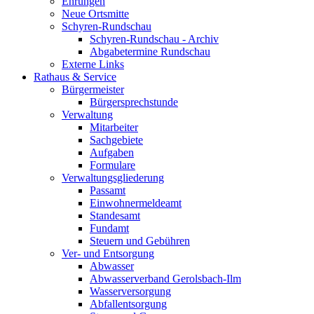
Ehrungen
Neue Ortsmitte
Schyren-Rundschau
Schyren-Rundschau - Archiv
Abgabetermine Rundschau
Externe Links
Rathaus & Service
Bürgermeister
Bürgersprechstunde
Verwaltung
Mitarbeiter
Sachgebiete
Aufgaben
Formulare
Verwaltungsgliederung
Passamt
Einwohnermeldeamt
Standesamt
Fundamt
Steuern und Gebühren
Ver- und Entsorgung
Abwasser
Abwasserverband Gerolsbach-Ilm
Wasserversorgung
Abfallentsorgung