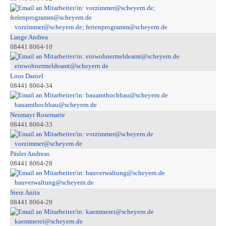
vorzimmer@scheyern.de; ferienprogramm@scheyern.de
Lange Andrea
08441 8064-10
einwohnermeldeamt@scheyern.de
Loos Daniel
08441 8064-34
bauamthochbau@scheyern.de
Neumayr Rosemarie
08441 8064-33
vorzimmer@scheyern.de
Päsler Andreas
08441 8064-28
bauverwaltung@scheyern.de
Sterz Anita
08441 8064-29
kaemmerei@scheyern.de