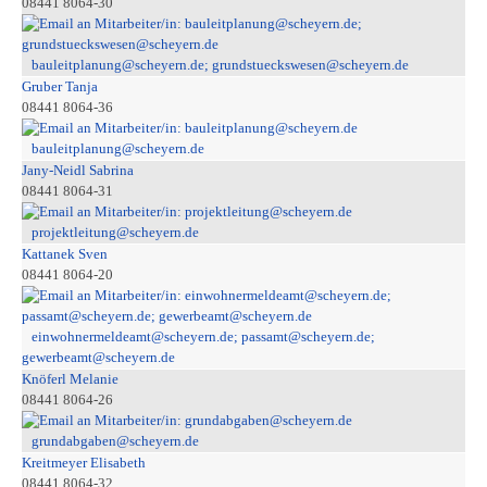
08441 8064-30
bauleitplanung@scheyern.de; grundstueckswesen@scheyern.de
Gruber Tanja
08441 8064-36
bauleitplanung@scheyern.de
Jany-Neidl Sabrina
08441 8064-31
projektleitung@scheyern.de
Kattanek Sven
08441 8064-20
einwohnermeldeamt@scheyern.de; passamt@scheyern.de;
gewerbeamt@scheyern.de
Knöferl Melanie
08441 8064-26
grundabgaben@scheyern.de
Kreitmeyer Elisabeth
08441 8064-32