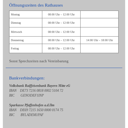
Öffnungszeiten des Rathauses
Montag
08:00 Uhr – 12:00 Uhr
Dienstag
08:00 Uhr – 12:00 Uhr
Mittwoch
08:00 Uhr – 12:00 Uhr
Donnerstag
08:00 Uhr – 12:00 Uhr
14:00 Uhr – 18:00 Uhr
Freitag
08:00 Uhr – 12:00 Uhr
Sonst Sprechzeiten nach Vereinbarung
Bankverbindungen:
Volksbank Raiffeisenbank Bayern Mitte eG
IBAN DE73 7216 0818 0002 5104 72
BIC GENODEF1INP
Sparkasse Pfaffenhofen a.d.Ilm
IBAN DE69 7215 1650 0000 0174 75
BIC BYLADEM1PAF