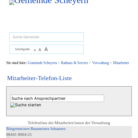
Zum Inhalt
,
zur Navigation
oder
zur Startseite
springen.
suchen
A
A
Schriftgröße
A
Sie sind hier:
Gemeinde Scheyern
>
Rathaus & Service
>
Verwaltung
>
Mitarbeiter
Mitarbeiter-Telefon-Liste
Telefonliste der Mitarbeiter/innen der Verwaltung
Bürgermeister Baumeister Johannes
08441 8064-21