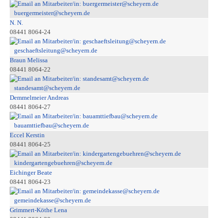
buergermeister@scheyern.de
N. N.
08441 8064-24
geschaeftsleitung@scheyern.de
Braun Melissa
08441 8064-22
standesamt@scheyern.de
Demmelmeier Andreas
08441 8064-27
bauamttiefbau@scheyern.de
Eccel Kerstin
08441 8064-25
kindergartengebuehren@scheyern.de
Eichinger Beate
08441 8064-23
gemeindekasse@scheyern.de
Grimmert-Köthe Lena