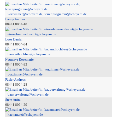
vorzimmer@scheyern.de; ferienprogramm@scheyern.de
Lange Andrea
08441 8064-10
einwohnermeldeamt@scheyern.de
Loos Daniel
08441 8064-34
bauamthochbau@scheyern.de
Neumayr Rosemarie
08441 8064-33
vorzimmer@scheyern.de
Päsler Andreas
08441 8064-28
bauverwaltung@scheyern.de
Sterz Anita
08441 8064-29
kaemmerei@scheyern.de