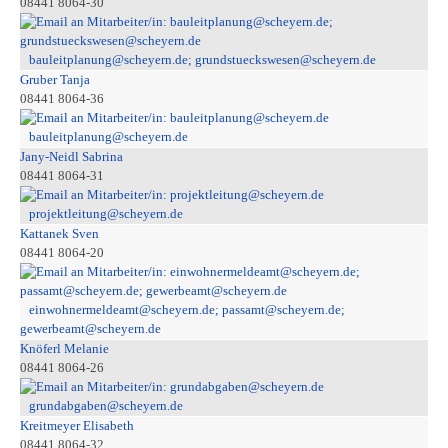
08441 8064-30
bauleitplanung@scheyern.de; grundstueckswesen@scheyern.de
Gruber Tanja
08441 8064-36
bauleitplanung@scheyern.de
Jany-Neidl Sabrina
08441 8064-31
projektleitung@scheyern.de
Kattanek Sven
08441 8064-20
einwohnermeldeamt@scheyern.de; passamt@scheyern.de;
gewerbeamt@scheyern.de
Knöferl Melanie
08441 8064-26
grundabgaben@scheyern.de
Kreitmeyer Elisabeth
08441 8064-32