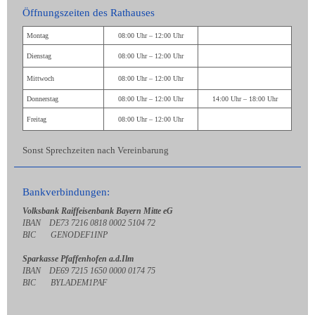
Öffnungszeiten des Rathauses
Montag
08:00 Uhr – 12:00 Uhr
Dienstag
08:00 Uhr – 12:00 Uhr
Mittwoch
08:00 Uhr – 12:00 Uhr
Donnerstag
08:00 Uhr – 12:00 Uhr
14:00 Uhr – 18:00 Uhr
Freitag
08:00 Uhr – 12:00 Uhr
Sonst Sprechzeiten nach Vereinbarung
Bankverbindungen:
Volksbank Raiffeisenbank Bayern Mitte eG
IBAN DE73 7216 0818 0002 5104 72
BIC GENODEF1INP
Sparkasse Pfaffenhofen a.d.Ilm
IBAN DE69 7215 1650 0000 0174 75
BIC BYLADEM1PAF