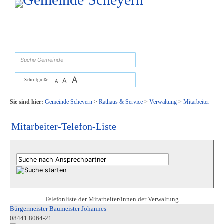
Zum Inhalt
,
zur Navigation
oder
zur Startseite
springen.
suchen
A
A
Schriftgröße
A
Sie sind hier:
Gemeinde Scheyern
>
Rathaus & Service
>
Verwaltung
>
Mitarbeiter
Mitarbeiter-Telefon-Liste
Telefonliste der Mitarbeiter/innen der Verwaltung
Bürgermeister Baumeister Johannes
08441 8064-21