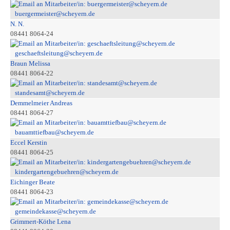
buergermeister@scheyern.de
N. N.
08441 8064-24
geschaeftsleitung@scheyern.de
Braun Melissa
08441 8064-22
standesamt@scheyern.de
Demmelmeier Andreas
08441 8064-27
bauamttiefbau@scheyern.de
Eccel Kerstin
08441 8064-25
kindergartengebuehren@scheyern.de
Eichinger Beate
08441 8064-23
gemeindekasse@scheyern.de
Grimmert-Köthe Lena