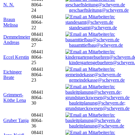
N. N.
8064-
24
geschaeftsleitung@scheyern.de
08441
Braun
8064-
Melissa
22
standesamt@scheyern.de
08441
Demmelmeier
8064-
Andreas
27
bauamttiefbau@scheyern.de
08441
Eccel Kerstin
8064-
25
kindergartengebuehren@scheyern
08441
Eichinger
8064-
Beate
23
gemeindekasse@scheyern.de
08441
Grimmert-
8064-
Köthe Lena
30
bauleitplanung@scheyern.de;
grundstueckswesen@scheyern.de
08441
Gruber Tanja
8064-
36
bauleitplanung@scheyern.de
08441