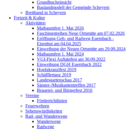
Grundbucheinsicht
Baulandmodell der Gemeinde Scheyern
Breitband in Scheyern
Freizeit & Kultur
Aktivitäten
Maibaumfest 1. Mai 2026
Faschingstreiben Neue Ortsmitte am 07.02.2026
Eröffnung Geh- und Radweg Euernbach -
Eisenhut am 04.04.2025
Einweihung der Neuen Ortsmitte am 29.09.2024
Maibaumfest 1. Mai 2024
VGI-Flexi Auftaktfest am 30.09.2022
Einweihung DGH Euernbach 2022
Hopfakranzlfest 2019
Schäfflertanz 2019
Landesgartenschau 2017
Sänger-/Musikantentreffen 2017
Brauerei- und Bürgerfest 2016
Vereine
Förderrichtlinien
Feuerwehren
Sehenswürdigkeiten
Rad- und Wanderwege
Wanderwege
Radwege