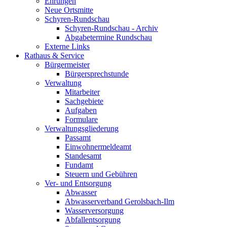
Ehrungen
Neue Ortsmitte
Schyren-Rundschau
Schyren-Rundschau - Archiv
Abgabetermine Rundschau
Externe Links
Rathaus & Service
Bürgermeister
Bürgersprechstunde
Verwaltung
Mitarbeiter
Sachgebiete
Aufgaben
Formulare
Verwaltungsgliederung
Passamt
Einwohnermeldeamt
Standesamt
Fundamt
Steuern und Gebühren
Ver- und Entsorgung
Abwasser
Abwasserverband Gerolsbach-Ilm
Wasserversorgung
Abfallentsorgung