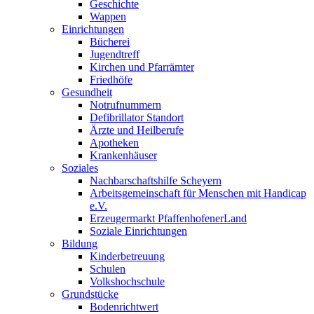
Geschichte
Wappen
Einrichtungen
Bücherei
Jugendtreff
Kirchen und Pfarrämter
Friedhöfe
Gesundheit
Notrufnummern
Defibrillator Standort
Ärzte und Heilberufe
Apotheken
Krankenhäuser
Soziales
Nachbarschaftshilfe Scheyern
Arbeitsgemeinschaft für Menschen mit Handicap
e.V.
Erzeugermarkt PfaffenhofenerLand
Soziale Einrichtungen
Bildung
Kinderbetreuung
Schulen
Volkshochschule
Grundstücke
Bodenrichtwert