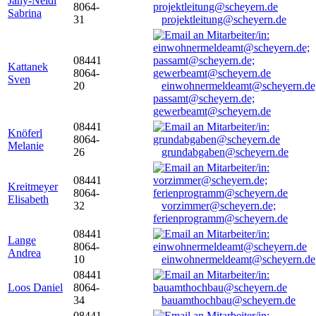
Jany-Neidl
8064-
Sabrina
31
projektleitung@scheyern.de
08441
Kattanek
8064-
Sven
20
einwohnermeldeamt@scheyern.de
passamt@scheyern.de;
gewerbeamt@scheyern.de
08441
Knöferl
8064-
Melanie
26
grundabgaben@scheyern.de
08441
Kreitmeyer
8064-
Elisabeth
32
vorzimmer@scheyern.de;
ferienprogramm@scheyern.de
08441
Lange
8064-
Andrea
10
einwohnermeldeamt@scheyern.de
08441
Loos Daniel
8064-
34
bauamthochbau@scheyern.de
08441