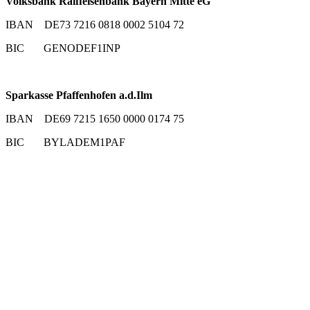
Volksbank Raiffeisenbank Bayern Mitte eG
IBAN DE73 7216 0818 0002 5104 72
BIC GENODEF1INP
Sparkasse Pfaffenhofen a.d.Ilm
IBAN DE69 7215 1650 0000 0174 75
BIC BYLADEM1PAF