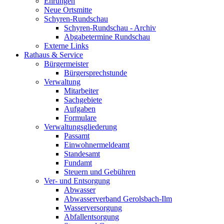
Ehrungen
Neue Ortsmitte
Schyren-Rundschau
Schyren-Rundschau - Archiv
Abgabetermine Rundschau
Externe Links
Rathaus & Service
Bürgermeister
Bürgersprechstunde
Verwaltung
Mitarbeiter
Sachgebiete
Aufgaben
Formulare
Verwaltungsgliederung
Passamt
Einwohnermeldeamt
Standesamt
Fundamt
Steuern und Gebühren
Ver- und Entsorgung
Abwasser
Abwasserverband Gerolsbach-Ilm
Wasserversorgung
Abfallentsorgung