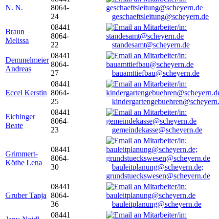
N. N.
8064-
24
geschaeftsleitung@scheyern.de
08441
Braun
8064-
Melissa
22
standesamt@scheyern.de
08441
Demmelmeier
8064-
Andreas
27
bauamttiefbau@scheyern.de
08441
Eccel Kerstin
8064-
25
kindergartengebuehren@scheyern
08441
Eichinger
8064-
Beate
23
gemeindekasse@scheyern.de
08441
Grimmert-
8064-
Köthe Lena
30
bauleitplanung@scheyern.de;
grundstueckswesen@scheyern.de
08441
Gruber Tanja
8064-
36
bauleitplanung@scheyern.de
08441