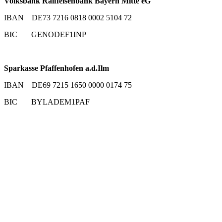
Volksbank Raiffeisenbank Bayern Mitte eG
IBAN DE73 7216 0818 0002 5104 72
BIC GENODEF1INP
Sparkasse Pfaffenhofen a.d.Ilm
IBAN DE69 7215 1650 0000 0174 75
BIC BYLADEM1PAF