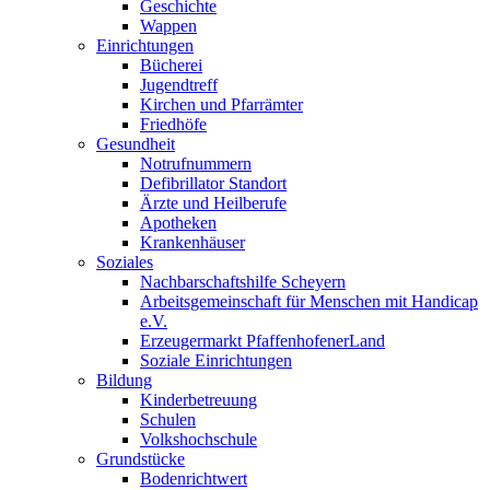
Geschichte
Wappen
Einrichtungen
Bücherei
Jugendtreff
Kirchen und Pfarrämter
Friedhöfe
Gesundheit
Notrufnummern
Defibrillator Standort
Ärzte und Heilberufe
Apotheken
Krankenhäuser
Soziales
Nachbarschaftshilfe Scheyern
Arbeitsgemeinschaft für Menschen mit Handicap
e.V.
Erzeugermarkt PfaffenhofenerLand
Soziale Einrichtungen
Bildung
Kinderbetreuung
Schulen
Volkshochschule
Grundstücke
Bodenrichtwert