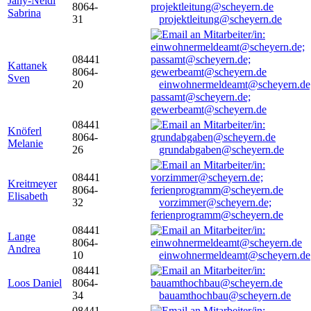
Jany-Neidl
8064-
Sabrina
31
projektleitung@scheyern.de
08441
Kattanek
8064-
Sven
20
einwohnermeldeamt@scheyern.de
passamt@scheyern.de;
gewerbeamt@scheyern.de
08441
Knöferl
8064-
Melanie
26
grundabgaben@scheyern.de
08441
Kreitmeyer
8064-
Elisabeth
32
vorzimmer@scheyern.de;
ferienprogramm@scheyern.de
08441
Lange
8064-
Andrea
10
einwohnermeldeamt@scheyern.de
08441
Loos Daniel
8064-
34
bauamthochbau@scheyern.de
08441