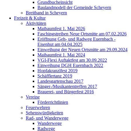
Grundbucheinsicht
Baulandmodell der Gemeinde Scheyern
Breitband in Scheyern
Freizeit & Kultur
Aktivitäten
Maibaumfest 1. Mai 2026
Faschingstreiben Neue Ortsmitte am 07.02.2026
Eröffnung Geh- und Radweg Euernbach -
Eisenhut am 04.04.2025
Einweihung der Neuen Ortsmitte am 29.09.2024
Maibaumfest 1. Mai 2024
VGI-Flexi Auftaktfest am 30.09.2022
Einweihung DGH Euernbach 2022
Hopfakranzlfest 2019
Schäfflertanz 2019
Landesgartenschau 2017
Sänger-/Musikantentreffen 2017
Brauerei- und Bürgerfest 2016
Vereine
Förderrichtlinien
Feuerwehren
Sehenswürdigkeiten
Rad- und Wanderwege
Wanderwege
Radwege