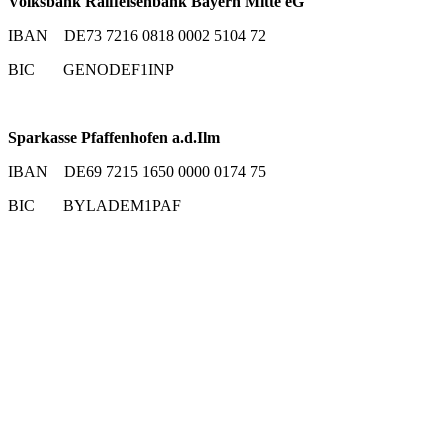
Volksbank Raiffeisenbank Bayern Mitte eG
IBAN DE73 7216 0818 0002 5104 72
BIC GENODEF1INP
Sparkasse Pfaffenhofen a.d.Ilm
IBAN DE69 7215 1650 0000 0174 75
BIC BYLADEM1PAF