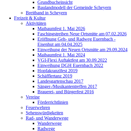
Grundbucheinsicht
Baulandmodell der Gemeinde Scheyern
Breitband in Scheyern
Freizeit & Kultur
Aktivitäten
Maibaumfest 1. Mai 2026
Faschingstreiben Neue Ortsmitte am 07.02.2026
Eröffnung Geh- und Radweg Euernbach -
Eisenhut am 04.04.2025
Einweihung der Neuen Ortsmitte am 29.09.2024
Maibaumfest 1. Mai 2024
VGI-Flexi Auftaktfest am 30.09.2022
Einweihung DGH Euernbach 2022
Hopfakranzlfest 2019
Schäfflertanz 2019
Landesgartenschau 2017
Sänger-/Musikantentreffen 2017
Brauerei- und Bürgerfest 2016
Vereine
Förderrichtlinien
Feuerwehren
Sehenswürdigkeiten
Rad- und Wanderwege
Wanderwege
Radwege