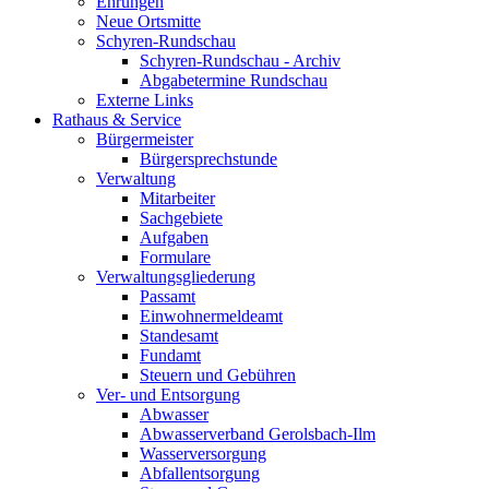
Ehrungen
Neue Ortsmitte
Schyren-Rundschau
Schyren-Rundschau - Archiv
Abgabetermine Rundschau
Externe Links
Rathaus & Service
Bürgermeister
Bürgersprechstunde
Verwaltung
Mitarbeiter
Sachgebiete
Aufgaben
Formulare
Verwaltungsgliederung
Passamt
Einwohnermeldeamt
Standesamt
Fundamt
Steuern und Gebühren
Ver- und Entsorgung
Abwasser
Abwasserverband Gerolsbach-Ilm
Wasserversorgung
Abfallentsorgung