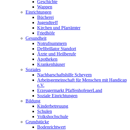
Geschichte
Wappen
Einrichtungen
Bücherei
Jugendtreff
Kirchen und Pfarrämter
Friedhöfe
Gesundheit
Notrufnummern
Defibrillator Standort
Ärzte und Heilberufe
Apotheken
Krankenhäuser
Soziales
Nachbarschaftshilfe Scheyern
Arbeitsgemeinschaft für Menschen mit Handicap
e.V.
Erzeugermarkt PfaffenhofenerLand
Soziale Einrichtungen
Bildung
Kinderbetreuung
Schulen
Volkshochschule
Grundstücke
Bodenrichtwert