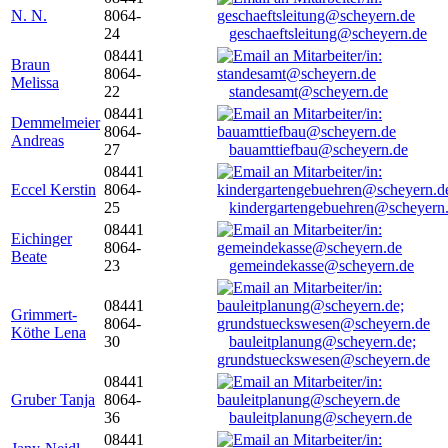
N. N.
8064-
24
geschaeftsleitung@scheyern.de
08441
Braun
8064-
Melissa
22
standesamt@scheyern.de
08441
Demmelmeier
8064-
Andreas
27
bauamttiefbau@scheyern.de
08441
Eccel Kerstin
8064-
25
kindergartengebuehren@scheyern
08441
Eichinger
8064-
Beate
23
gemeindekasse@scheyern.de
08441
Grimmert-
8064-
Köthe Lena
30
bauleitplanung@scheyern.de;
grundstueckswesen@scheyern.de
08441
Gruber Tanja
8064-
36
bauleitplanung@scheyern.de
08441