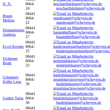
N. N.
8064-
24
geschaeftsleitung@scheyern.de
08441
Braun
8064-
Melissa
22
standesamt@scheyern.de
08441
Demmelmeier
8064-
Andreas
27
bauamttiefbau@scheyern.de
08441
Eccel Kerstin
8064-
25
kindergartengebuehren@scheyern
08441
Eichinger
8064-
Beate
23
gemeindekasse@scheyern.de
08441
Grimmert-
8064-
Köthe Lena
30
bauleitplanung@scheyern.de;
grundstueckswesen@scheyern.de
08441
Gruber Tanja
8064-
36
bauleitplanung@scheyern.de
08441