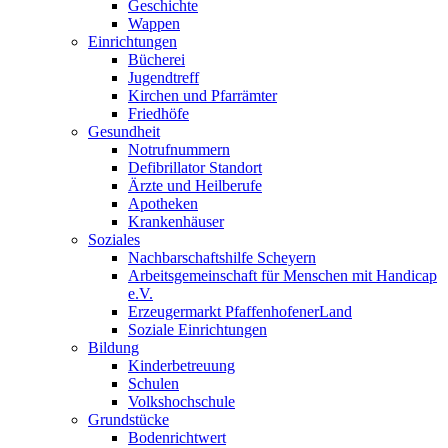
Geschichte
Wappen
Einrichtungen
Bücherei
Jugendtreff
Kirchen und Pfarrämter
Friedhöfe
Gesundheit
Notrufnummern
Defibrillator Standort
Ärzte und Heilberufe
Apotheken
Krankenhäuser
Soziales
Nachbarschaftshilfe Scheyern
Arbeitsgemeinschaft für Menschen mit Handicap
e.V.
Erzeugermarkt PfaffenhofenerLand
Soziale Einrichtungen
Bildung
Kinderbetreuung
Schulen
Volkshochschule
Grundstücke
Bodenrichtwert