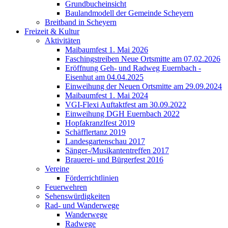
Grundbucheinsicht
Baulandmodell der Gemeinde Scheyern
Breitband in Scheyern
Freizeit & Kultur
Aktivitäten
Maibaumfest 1. Mai 2026
Faschingstreiben Neue Ortsmitte am 07.02.2026
Eröffnung Geh- und Radweg Euernbach -
Eisenhut am 04.04.2025
Einweihung der Neuen Ortsmitte am 29.09.2024
Maibaumfest 1. Mai 2024
VGI-Flexi Auftaktfest am 30.09.2022
Einweihung DGH Euernbach 2022
Hopfakranzlfest 2019
Schäfflertanz 2019
Landesgartenschau 2017
Sänger-/Musikantentreffen 2017
Brauerei- und Bürgerfest 2016
Vereine
Förderrichtlinien
Feuerwehren
Sehenswürdigkeiten
Rad- und Wanderwege
Wanderwege
Radwege