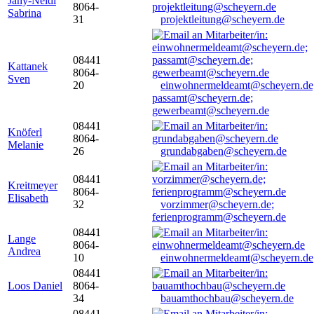
Jany-Neidl
8064-
Sabrina
31
projektleitung@scheyern.de
08441
Kattanek
8064-
Sven
20
einwohnermeldeamt@scheyern.de
passamt@scheyern.de;
gewerbeamt@scheyern.de
08441
Knöferl
8064-
Melanie
26
grundabgaben@scheyern.de
08441
Kreitmeyer
8064-
Elisabeth
32
vorzimmer@scheyern.de;
ferienprogramm@scheyern.de
08441
Lange
8064-
Andrea
10
einwohnermeldeamt@scheyern.de
08441
Loos Daniel
8064-
34
bauamthochbau@scheyern.de
08441