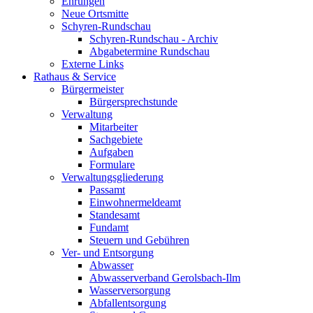
Ehrungen
Neue Ortsmitte
Schyren-Rundschau
Schyren-Rundschau - Archiv
Abgabetermine Rundschau
Externe Links
Rathaus & Service
Bürgermeister
Bürgersprechstunde
Verwaltung
Mitarbeiter
Sachgebiete
Aufgaben
Formulare
Verwaltungsgliederung
Passamt
Einwohnermeldeamt
Standesamt
Fundamt
Steuern und Gebühren
Ver- und Entsorgung
Abwasser
Abwasserverband Gerolsbach-Ilm
Wasserversorgung
Abfallentsorgung