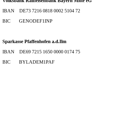
Volksbank Raiffeisenbank Bayern Mitte eG
IBAN DE73 7216 0818 0002 5104 72
BIC GENODEF1INP
Sparkasse Pfaffenhofen a.d.Ilm
IBAN DE69 7215 1650 0000 0174 75
BIC BYLADEM1PAF