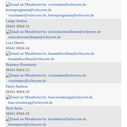
vorzimmer@scheyern.de; ferienprogramm@scheyern.de
Lange Andrea
08441 8064-10
einwohnermeldeamt@scheyern.de
Loos Daniel
08441 8064-34
bauamthochbau@scheyern.de
Neumayr Rosemarie
08441 8064-33
vorzimmer@scheyern.de
Päsler Andreas
08441 8064-28
bauverwaltung@scheyern.de
Sterz Anita
08441 8064-29
kaemmerei@scheyern.de