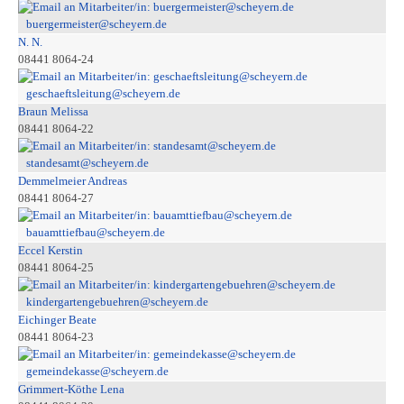
buergermeister@scheyern.de
N. N.
08441 8064-24
geschaeftsleitung@scheyern.de
Braun Melissa
08441 8064-22
standesamt@scheyern.de
Demmelmeier Andreas
08441 8064-27
bauamttiefbau@scheyern.de
Eccel Kerstin
08441 8064-25
kindergartengebuehren@scheyern.de
Eichinger Beate
08441 8064-23
gemeindekasse@scheyern.de
Grimmert-Köthe Lena