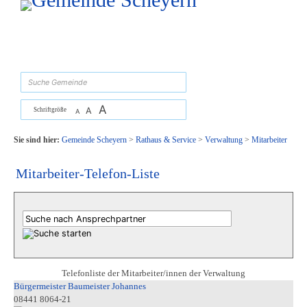
Zum Inhalt
,
zur Navigation
oder
zur Startseite
springen.
suchen
A
A
Schriftgröße
A
Sie sind hier:
Gemeinde Scheyern
>
Rathaus & Service
>
Verwaltung
>
Mitarbeiter
Mitarbeiter-Telefon-Liste
Telefonliste der Mitarbeiter/innen der Verwaltung
Bürgermeister Baumeister Johannes
08441 8064-21