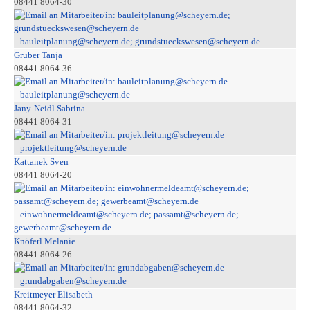
08441 8064-30
bauleitplanung@scheyern.de; grundstueckswesen@scheyern.de
Gruber Tanja
08441 8064-36
bauleitplanung@scheyern.de
Jany-Neidl Sabrina
08441 8064-31
projektleitung@scheyern.de
Kattanek Sven
08441 8064-20
einwohnermeldeamt@scheyern.de; passamt@scheyern.de;
gewerbeamt@scheyern.de
Knöferl Melanie
08441 8064-26
grundabgaben@scheyern.de
Kreitmeyer Elisabeth
08441 8064-32