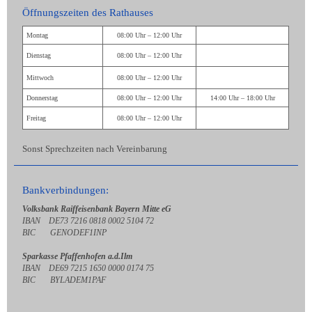
Öffnungszeiten des Rathauses
Montag
08:00 Uhr – 12:00 Uhr
Dienstag
08:00 Uhr – 12:00 Uhr
Mittwoch
08:00 Uhr – 12:00 Uhr
Donnerstag
08:00 Uhr – 12:00 Uhr
14:00 Uhr – 18:00 Uhr
Freitag
08:00 Uhr – 12:00 Uhr
Sonst Sprechzeiten nach Vereinbarung
Bankverbindungen:
Volksbank Raiffeisenbank Bayern Mitte eG
IBAN DE73 7216 0818 0002 5104 72
BIC GENODEF1INP
Sparkasse Pfaffenhofen a.d.Ilm
IBAN DE69 7215 1650 0000 0174 75
BIC BYLADEM1PAF