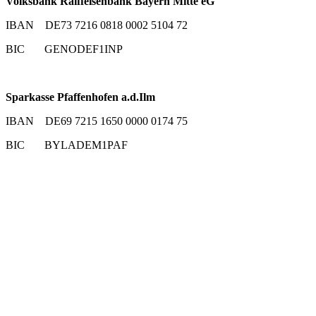
Volksbank Raiffeisenbank Bayern Mitte eG
IBAN DE73 7216 0818 0002 5104 72
BIC GENODEF1INP
Sparkasse Pfaffenhofen a.d.Ilm
IBAN DE69 7215 1650 0000 0174 75
BIC BYLADEM1PAF