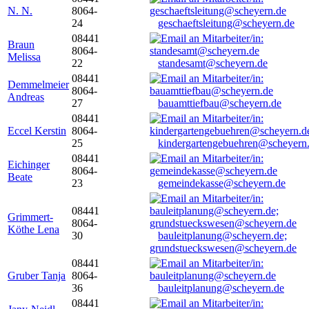
N. N.
8064-
24
geschaeftsleitung@scheyern.de
08441
Braun
8064-
Melissa
22
standesamt@scheyern.de
08441
Demmelmeier
8064-
Andreas
27
bauamttiefbau@scheyern.de
08441
Eccel Kerstin
8064-
25
kindergartengebuehren@scheyern
08441
Eichinger
8064-
Beate
23
gemeindekasse@scheyern.de
08441
Grimmert-
8064-
Köthe Lena
30
bauleitplanung@scheyern.de;
grundstueckswesen@scheyern.de
08441
Gruber Tanja
8064-
36
bauleitplanung@scheyern.de
08441