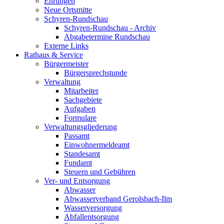
Ehrungen
Neue Ortsmitte
Schyren-Rundschau
Schyren-Rundschau - Archiv
Abgabetermine Rundschau
Externe Links
Rathaus & Service
Bürgermeister
Bürgersprechstunde
Verwaltung
Mitarbeiter
Sachgebiete
Aufgaben
Formulare
Verwaltungsgliederung
Passamt
Einwohnermeldeamt
Standesamt
Fundamt
Steuern und Gebühren
Ver- und Entsorgung
Abwasser
Abwasserverband Gerolsbach-Ilm
Wasserversorgung
Abfallentsorgung