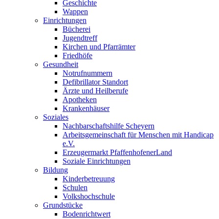
Geschichte
Wappen
Einrichtungen
Bücherei
Jugendtreff
Kirchen und Pfarrämter
Friedhöfe
Gesundheit
Notrufnummern
Defibrillator Standort
Ärzte und Heilberufe
Apotheken
Krankenhäuser
Soziales
Nachbarschaftshilfe Scheyern
Arbeitsgemeinschaft für Menschen mit Handicap
e.V.
Erzeugermarkt PfaffenhofenerLand
Soziale Einrichtungen
Bildung
Kinderbetreuung
Schulen
Volkshochschule
Grundstücke
Bodenrichtwert