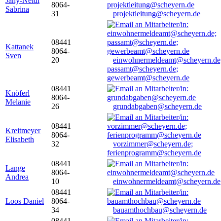
Jany-Neidl
8064-
Sabrina
31
projektleitung@scheyern.de
08441
Kattanek
8064-
Sven
20
einwohnermeldeamt@scheyern.de
passamt@scheyern.de;
gewerbeamt@scheyern.de
08441
Knöferl
8064-
Melanie
26
grundabgaben@scheyern.de
08441
Kreitmeyer
8064-
Elisabeth
32
vorzimmer@scheyern.de;
ferienprogramm@scheyern.de
08441
Lange
8064-
Andrea
10
einwohnermeldeamt@scheyern.de
08441
Loos Daniel
8064-
34
bauamthochbau@scheyern.de
08441