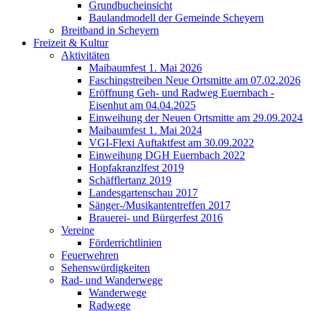
Grundbucheinsicht
Baulandmodell der Gemeinde Scheyern
Breitband in Scheyern
Freizeit & Kultur
Aktivitäten
Maibaumfest 1. Mai 2026
Faschingstreiben Neue Ortsmitte am 07.02.2026
Eröffnung Geh- und Radweg Euernbach -
Eisenhut am 04.04.2025
Einweihung der Neuen Ortsmitte am 29.09.2024
Maibaumfest 1. Mai 2024
VGI-Flexi Auftaktfest am 30.09.2022
Einweihung DGH Euernbach 2022
Hopfakranzlfest 2019
Schäfflertanz 2019
Landesgartenschau 2017
Sänger-/Musikantentreffen 2017
Brauerei- und Bürgerfest 2016
Vereine
Förderrichtlinien
Feuerwehren
Sehenswürdigkeiten
Rad- und Wanderwege
Wanderwege
Radwege