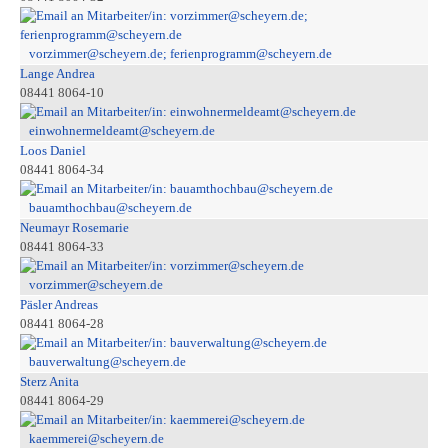
vorzimmer@scheyern.de; ferienprogramm@scheyern.de
Lange Andrea
08441 8064-10
einwohnermeldeamt@scheyern.de
Loos Daniel
08441 8064-34
bauamthochbau@scheyern.de
Neumayr Rosemarie
08441 8064-33
vorzimmer@scheyern.de
Päsler Andreas
08441 8064-28
bauverwaltung@scheyern.de
Sterz Anita
08441 8064-29
kaemmerei@scheyern.de