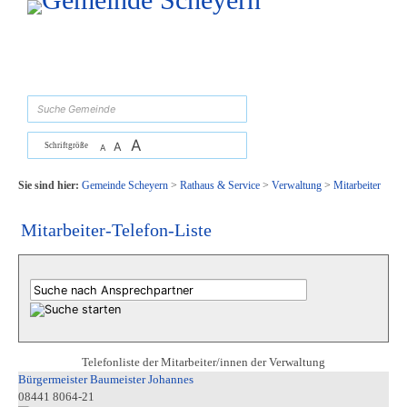
Zum Inhalt
,
zur Navigation
oder
zur Startseite
springen.
suchen
A
A
Schriftgröße
A
Sie sind hier:
Gemeinde Scheyern
>
Rathaus & Service
>
Verwaltung
>
Mitarbeiter
Mitarbeiter-Telefon-Liste
Telefonliste der Mitarbeiter/innen der Verwaltung
Bürgermeister Baumeister Johannes
08441 8064-21