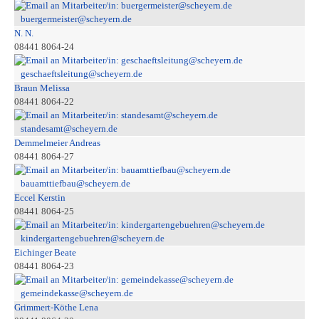
buergermeister@scheyern.de
N. N.
08441 8064-24
geschaeftsleitung@scheyern.de
Braun Melissa
08441 8064-22
standesamt@scheyern.de
Demmelmeier Andreas
08441 8064-27
bauamttiefbau@scheyern.de
Eccel Kerstin
08441 8064-25
kindergartengebuehren@scheyern.de
Eichinger Beate
08441 8064-23
gemeindekasse@scheyern.de
Grimmert-Köthe Lena