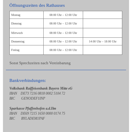
Öffnungszeiten des Rathauses
Montag
08:00 Uhr – 12:00 Uhr
Dienstag
08:00 Uhr – 12:00 Uhr
Mittwoch
08:00 Uhr – 12:00 Uhr
Donnerstag
08:00 Uhr – 12:00 Uhr
14:00 Uhr – 18:00 Uhr
Freitag
08:00 Uhr – 12:00 Uhr
Sonst Sprechzeiten nach Vereinbarung
Bankverbindungen:
Volksbank Raiffeisenbank Bayern Mitte eG
IBAN DE73 7216 0818 0002 5104 72
BIC GENODEF1INP
Sparkasse Pfaffenhofen a.d.Ilm
IBAN DE69 7215 1650 0000 0174 75
BIC BYLADEM1PAF