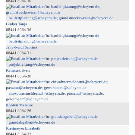
08441 8064-30
bauleitplanung@scheyern.de; grundstueckswesen@scheyern.de
Gruber Tanja
08441 8064-36
bauleitplanung@scheyern.de
Jany-Neidl Sabrina
08441 8064-31
projektleitung@scheyern.de
Kattanek Sven
08441 8064-20
einwohnermeldeamt@scheyern.de; passamt@scheyern.de;
gewerbeamt@scheyern.de
Knöferl Melanie
08441 8064-26
grundabgaben@scheyern.de
Kreitmeyer Elisabeth
08441 8064-32