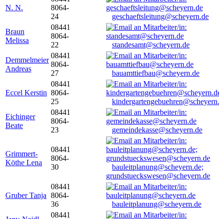
N. N.
8064-
24
geschaeftsleitung@scheyern.de
08441
Braun
8064-
Melissa
22
standesamt@scheyern.de
08441
Demmelmeier
8064-
Andreas
27
bauamttiefbau@scheyern.de
08441
Eccel Kerstin
8064-
25
kindergartengebuehren@scheyern
08441
Eichinger
8064-
Beate
23
gemeindekasse@scheyern.de
08441
Grimmert-
8064-
Köthe Lena
30
bauleitplanung@scheyern.de;
grundstueckswesen@scheyern.de
08441
Gruber Tanja
8064-
36
bauleitplanung@scheyern.de
08441