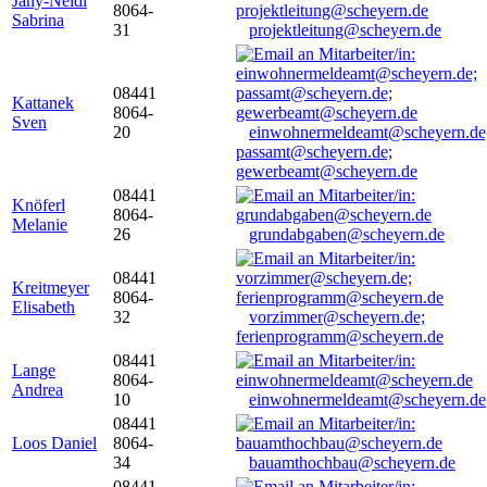
Jany-Neidl
8064-
Sabrina
31
projektleitung@scheyern.de
08441
Kattanek
8064-
Sven
20
einwohnermeldeamt@scheyern.de
passamt@scheyern.de;
gewerbeamt@scheyern.de
08441
Knöferl
8064-
Melanie
26
grundabgaben@scheyern.de
08441
Kreitmeyer
8064-
Elisabeth
32
vorzimmer@scheyern.de;
ferienprogramm@scheyern.de
08441
Lange
8064-
Andrea
10
einwohnermeldeamt@scheyern.de
08441
Loos Daniel
8064-
34
bauamthochbau@scheyern.de
08441