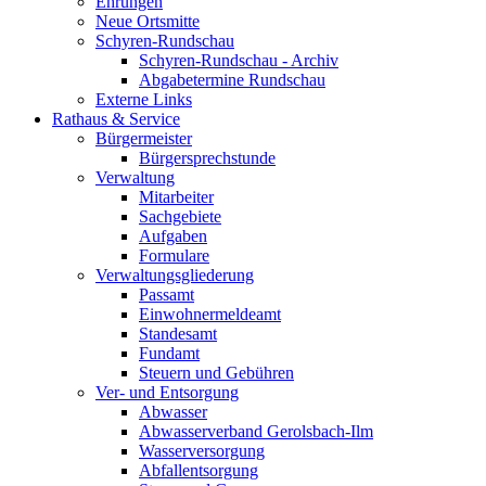
Ehrungen
Neue Ortsmitte
Schyren-Rundschau
Schyren-Rundschau - Archiv
Abgabetermine Rundschau
Externe Links
Rathaus & Service
Bürgermeister
Bürgersprechstunde
Verwaltung
Mitarbeiter
Sachgebiete
Aufgaben
Formulare
Verwaltungsgliederung
Passamt
Einwohnermeldeamt
Standesamt
Fundamt
Steuern und Gebühren
Ver- und Entsorgung
Abwasser
Abwasserverband Gerolsbach-Ilm
Wasserversorgung
Abfallentsorgung