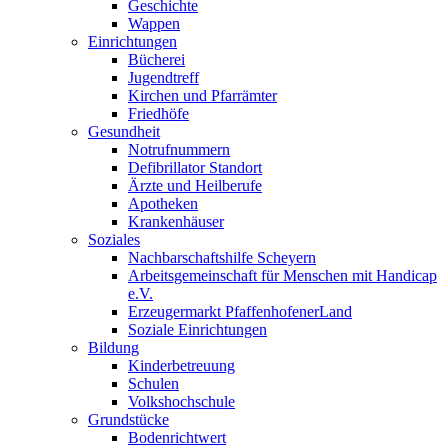
Geschichte
Wappen
Einrichtungen
Bücherei
Jugendtreff
Kirchen und Pfarrämter
Friedhöfe
Gesundheit
Notrufnummern
Defibrillator Standort
Ärzte und Heilberufe
Apotheken
Krankenhäuser
Soziales
Nachbarschaftshilfe Scheyern
Arbeitsgemeinschaft für Menschen mit Handicap
e.V.
Erzeugermarkt PfaffenhofenerLand
Soziale Einrichtungen
Bildung
Kinderbetreuung
Schulen
Volkshochschule
Grundstücke
Bodenrichtwert