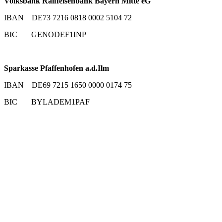
Volksbank Raiffeisenbank Bayern Mitte eG
IBAN DE73 7216 0818 0002 5104 72
BIC GENODEF1INP
Sparkasse Pfaffenhofen a.d.Ilm
IBAN DE69 7215 1650 0000 0174 75
BIC BYLADEM1PAF