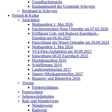
Grundbucheinsicht
Baulandmodell der Gemeinde Scheyern
Breitband in Scheyern
Freizeit & Kultur
Aktivitäten
Maibaumfest 1. Mai 2026
Faschingstreiben Neue Ortsmitte am 07.02.2026
Eröffnung Geh- und Radweg Euernbach -
Eisenhut am 04.04.2025
Einweihung der Neuen Ortsmitte am 29.09.2024
Maibaumfest 1. Mai 2024
VGI-Flexi Auftaktfest am 30.09.2022
Einweihung DGH Euernbach 2022
Hopfakranzlfest 2019
Schäfflertanz 2019
Landesgartenschau 2017
Sänger-/Musikantentreffen 2017
Brauerei- und Bürgerfest 2016
Vereine
Förderrichtlinien
Feuerwehren
Sehenswürdigkeiten
Rad- und Wanderwege
Wanderwege
Radwege