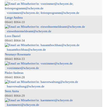
vorzimmer@scheyern.de; ferienprogramm@scheyern.de
Lange Andrea
08441 8064-10
einwohnermeldeamt@scheyern.de
Loos Daniel
08441 8064-34
bauamthochbau@scheyern.de
Neumayr Rosemarie
08441 8064-33
vorzimmer@scheyern.de
Päsler Andreas
08441 8064-28
bauverwaltung@scheyern.de
Sterz Anita
08441 8064-29
kaemmerei@scheyern.de