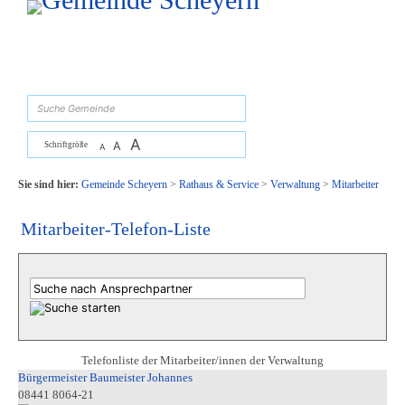
Zum Inhalt
,
zur Navigation
oder
zur Startseite
springen.
suchen
A
A
Schriftgröße
A
Sie sind hier:
Gemeinde Scheyern
>
Rathaus & Service
>
Verwaltung
>
Mitarbeiter
Mitarbeiter-Telefon-Liste
Telefonliste der Mitarbeiter/innen der Verwaltung
Bürgermeister Baumeister Johannes
08441 8064-21