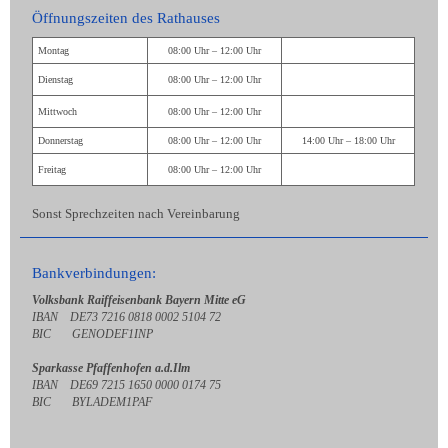
Öffnungszeiten des Rathauses
Montag
08:00 Uhr – 12:00 Uhr
Dienstag
08:00 Uhr – 12:00 Uhr
Mittwoch
08:00 Uhr – 12:00 Uhr
Donnerstag
08:00 Uhr – 12:00 Uhr
14:00 Uhr – 18:00 Uhr
Freitag
08:00 Uhr – 12:00 Uhr
Sonst Sprechzeiten nach Vereinbarung
Bankverbindungen:
Volksbank Raiffeisenbank Bayern Mitte eG
IBAN DE73 7216 0818 0002 5104 72
BIC GENODEF1INP
Sparkasse Pfaffenhofen a.d.Ilm
IBAN DE69 7215 1650 0000 0174 75
BIC BYLADEM1PAF