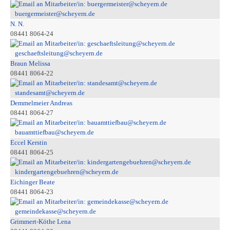
buergermeister@scheyern.de
N. N.
08441 8064-24
geschaeftsleitung@scheyern.de
Braun Melissa
08441 8064-22
standesamt@scheyern.de
Demmelmeier Andreas
08441 8064-27
bauamttiefbau@scheyern.de
Eccel Kerstin
08441 8064-25
kindergartengebuehren@scheyern.de
Eichinger Beate
08441 8064-23
gemeindekasse@scheyern.de
Grimmert-Köthe Lena