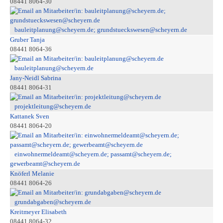
08441 8064-30
bauleitplanung@scheyern.de; grundstueckswesen@scheyern.de
Gruber Tanja
08441 8064-36
bauleitplanung@scheyern.de
Jany-Neidl Sabrina
08441 8064-31
projektleitung@scheyern.de
Kattanek Sven
08441 8064-20
einwohnermeldeamt@scheyern.de; passamt@scheyern.de;
gewerbeamt@scheyern.de
Knöferl Melanie
08441 8064-26
grundabgaben@scheyern.de
Kreitmeyer Elisabeth
08441 8064-32