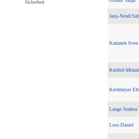
Gruber Tanja
Jany-Neidl Sab
Kattanek Sven
Knöferl Melan
Kreitmeyer Eli
Lange Andrea
Loos Daniel