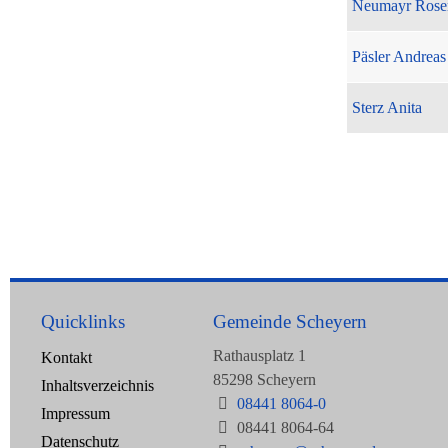
Neumayr Rose
Päsler Andreas
Sterz Anita
Quicklinks
Gemeinde Scheyern
Rathausplatz 1
Kontakt
85298 Scheyern
Inhaltsverzeichnis
08441 8064-0
Impressum
08441 8064-64
Datenschutz