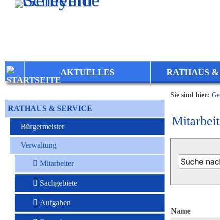
Zum Inhalt
,
zur Navigation
oder
zur Startseite
springen.
AKTUELLES
RATHAUS &
Sie sind hier:
Ge
RATHAUS & SERVICE
Mitarbeit
Bürgermeister
Verwaltung
Mitarbeiter
Sachgebiete
Aufgaben
Name