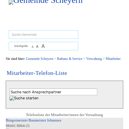
Zum Inhalt
,
zur Navigation
oder
zur Startseite
springen.
suchen
A
A
Schriftgröße
A
Sie sind hier:
Gemeinde Scheyern
>
Rathaus & Service
>
Verwaltung
>
Mitarbeiter
Mitarbeiter-Telefon-Liste
Telefonliste der Mitarbeiter/innen der Verwaltung
Bürgermeister Baumeister Johannes
08441 8064-21