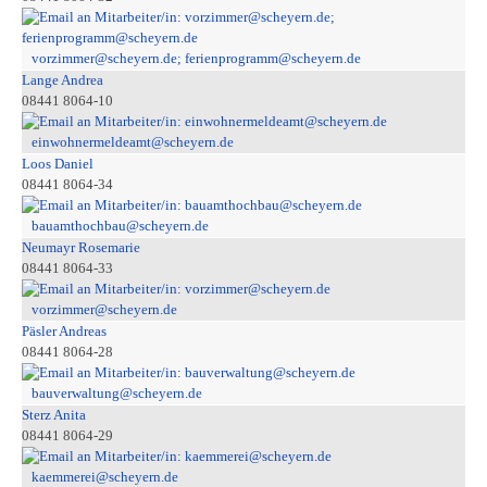
vorzimmer@scheyern.de; ferienprogramm@scheyern.de
Lange Andrea
08441 8064-10
einwohnermeldeamt@scheyern.de
Loos Daniel
08441 8064-34
bauamthochbau@scheyern.de
Neumayr Rosemarie
08441 8064-33
vorzimmer@scheyern.de
Päsler Andreas
08441 8064-28
bauverwaltung@scheyern.de
Sterz Anita
08441 8064-29
kaemmerei@scheyern.de