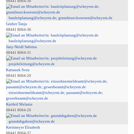
08441 8064-30
bauleitplanung@scheyern.de; grundstueckswesen@scheyern.de
Gruber Tanja
08441 8064-36
bauleitplanung@scheyern.de
Jany-Neidl Sabrina
08441 8064-31
projektleitung@scheyern.de
Kattanek Sven
08441 8064-20
einwohnermeldeamt@scheyern.de; passamt@scheyern.de;
gewerbeamt@scheyern.de
Knöferl Melanie
08441 8064-26
grundabgaben@scheyern.de
Kreitmeyer Elisabeth
08441 8064-32