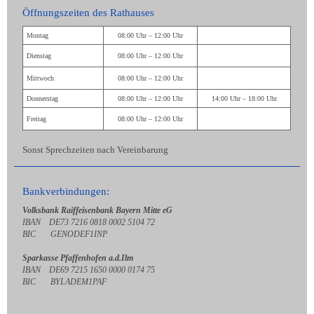
Öffnungszeiten des Rathauses
Montag
08:00 Uhr – 12:00 Uhr
Dienstag
08:00 Uhr – 12:00 Uhr
Mittwoch
08:00 Uhr – 12:00 Uhr
Donnerstag
08:00 Uhr – 12:00 Uhr
14:00 Uhr – 18:00 Uhr
Freitag
08:00 Uhr – 12:00 Uhr
Sonst Sprechzeiten nach Vereinbarung
Bankverbindungen:
Volksbank Raiffeisenbank Bayern Mitte eG
IBAN DE73 7216 0818 0002 5104 72
BIC GENODEF1INP
Sparkasse Pfaffenhofen a.d.Ilm
IBAN DE69 7215 1650 0000 0174 75
BIC BYLADEM1PAF