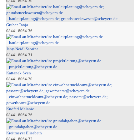
08441 8064-30
bauleitplanung@scheyern.de; grundstueckswesen@scheyern.de
Gruber Tanja
08441 8064-36
bauleitplanung@scheyern.de
Jany-Neidl Sabrina
08441 8064-31
projektleitung@scheyern.de
Kattanek Sven
08441 8064-20
einwohnermeldeamt@scheyern.de; passamt@scheyern.de;
gewerbeamt@scheyern.de
Knöferl Melanie
08441 8064-26
grundabgaben@scheyern.de
Kreitmeyer Elisabeth
08441 8064-32