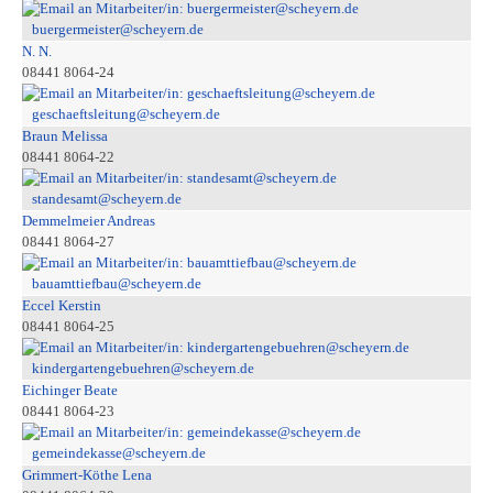
buergermeister@scheyern.de
N. N.
08441 8064-24
geschaeftsleitung@scheyern.de
Braun Melissa
08441 8064-22
standesamt@scheyern.de
Demmelmeier Andreas
08441 8064-27
bauamttiefbau@scheyern.de
Eccel Kerstin
08441 8064-25
kindergartengebuehren@scheyern.de
Eichinger Beate
08441 8064-23
gemeindekasse@scheyern.de
Grimmert-Köthe Lena