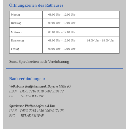
Öffnungszeiten des Rathauses
Montag
08:00 Uhr – 12:00 Uhr
Dienstag
08:00 Uhr – 12:00 Uhr
Mittwoch
08:00 Uhr – 12:00 Uhr
Donnerstag
08:00 Uhr – 12:00 Uhr
14:00 Uhr – 18:00 Uhr
Freitag
08:00 Uhr – 12:00 Uhr
Sonst Sprechzeiten nach Vereinbarung
Bankverbindungen:
Volksbank Raiffeisenbank Bayern Mitte eG
IBAN DE73 7216 0818 0002 5104 72
BIC GENODEF1INP
Sparkasse Pfaffenhofen a.d.Ilm
IBAN DE69 7215 1650 0000 0174 75
BIC BYLADEM1PAF