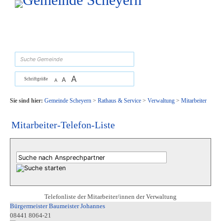
Zum Inhalt
,
zur Navigation
oder
zur Startseite
springen.
suchen
A
A
Schriftgröße
A
Sie sind hier:
Gemeinde Scheyern
>
Rathaus & Service
>
Verwaltung
>
Mitarbeiter
Mitarbeiter-Telefon-Liste
Telefonliste der Mitarbeiter/innen der Verwaltung
Bürgermeister Baumeister Johannes
08441 8064-21