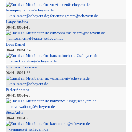
vorzimmer@scheyern.de; ferienprogramm@scheyern.de
Lange Andrea
08441 8064-10
einwohnermeldeamt@scheyern.de
Loos Daniel
08441 8064-34
bauamthochbau@scheyern.de
Neumayr Rosemarie
08441 8064-33
vorzimmer@scheyern.de
Päsler Andreas
08441 8064-28
bauverwaltung@scheyern.de
Sterz Anita
08441 8064-29
kaemmerei@scheyern.de