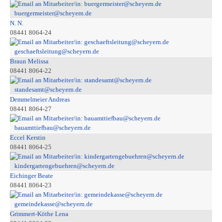
buergermeister@scheyern.de
N. N.
08441 8064-24
geschaeftsleitung@scheyern.de
Braun Melissa
08441 8064-22
standesamt@scheyern.de
Demmelmeier Andreas
08441 8064-27
bauamttiefbau@scheyern.de
Eccel Kerstin
08441 8064-25
kindergartengebuehren@scheyern.de
Eichinger Beate
08441 8064-23
gemeindekasse@scheyern.de
Grimmert-Köthe Lena