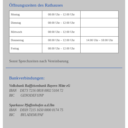
Öffnungszeiten des Rathauses
Montag
08:00 Uhr – 12:00 Uhr
Dienstag
08:00 Uhr – 12:00 Uhr
Mittwoch
08:00 Uhr – 12:00 Uhr
Donnerstag
08:00 Uhr – 12:00 Uhr
14:00 Uhr – 18:00 Uhr
Freitag
08:00 Uhr – 12:00 Uhr
Sonst Sprechzeiten nach Vereinbarung
Bankverbindungen:
Volksbank Raiffeisenbank Bayern Mitte eG
IBAN DE73 7216 0818 0002 5104 72
BIC GENODEF1INP
Sparkasse Pfaffenhofen a.d.Ilm
IBAN DE69 7215 1650 0000 0174 75
BIC BYLADEM1PAF