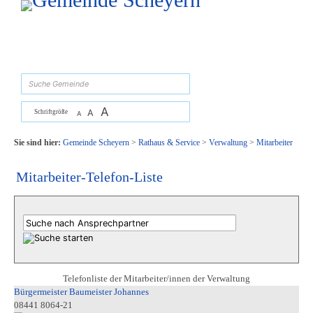
Zum Inhalt
,
zur Navigation
oder
zur Startseite
springen.
suchen
A
A
Schriftgröße
A
Sie sind hier:
Gemeinde Scheyern
>
Rathaus & Service
>
Verwaltung
>
Mitarbeiter
Mitarbeiter-Telefon-Liste
Telefonliste der Mitarbeiter/innen der Verwaltung
Bürgermeister Baumeister Johannes
08441 8064-21