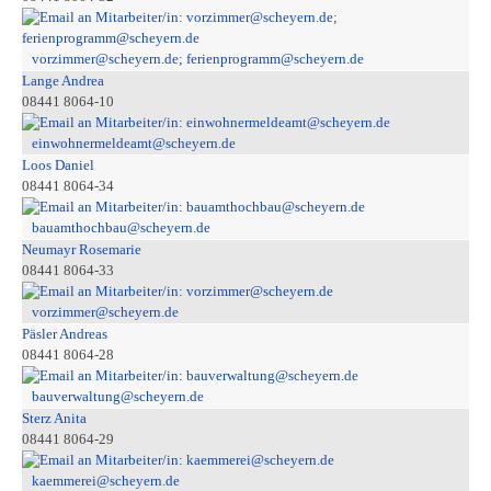
vorzimmer@scheyern.de; ferienprogramm@scheyern.de
Lange Andrea
08441 8064-10
einwohnermeldeamt@scheyern.de
Loos Daniel
08441 8064-34
bauamthochbau@scheyern.de
Neumayr Rosemarie
08441 8064-33
vorzimmer@scheyern.de
Päsler Andreas
08441 8064-28
bauverwaltung@scheyern.de
Sterz Anita
08441 8064-29
kaemmerei@scheyern.de