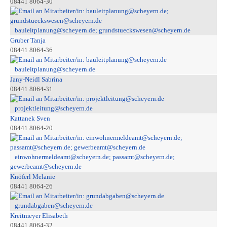
08441 8064-30
bauleitplanung@scheyern.de; grundstueckswesen@scheyern.de
Gruber Tanja
08441 8064-36
bauleitplanung@scheyern.de
Jany-Neidl Sabrina
08441 8064-31
projektleitung@scheyern.de
Kattanek Sven
08441 8064-20
einwohnermeldeamt@scheyern.de; passamt@scheyern.de;
gewerbeamt@scheyern.de
Knöferl Melanie
08441 8064-26
grundabgaben@scheyern.de
Kreitmeyer Elisabeth
08441 8064-32