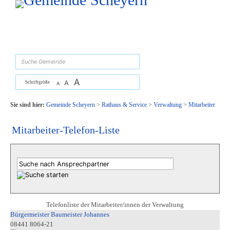
Zum Inhalt
,
zur Navigation
oder
zur Startseite
springen.
suchen
A
A
Schriftgröße
A
Sie sind hier:
Gemeinde Scheyern
>
Rathaus & Service
>
Verwaltung
>
Mitarbeiter
Mitarbeiter-Telefon-Liste
Telefonliste der Mitarbeiter/innen der Verwaltung
Bürgermeister Baumeister Johannes
08441 8064-21