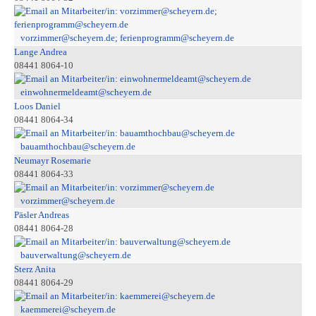
vorzimmer@scheyern.de; ferienprogramm@scheyern.de
Lange Andrea
08441 8064-10
einwohnermeldeamt@scheyern.de
Loos Daniel
08441 8064-34
bauamthochbau@scheyern.de
Neumayr Rosemarie
08441 8064-33
vorzimmer@scheyern.de
Päsler Andreas
08441 8064-28
bauverwaltung@scheyern.de
Sterz Anita
08441 8064-29
kaemmerei@scheyern.de