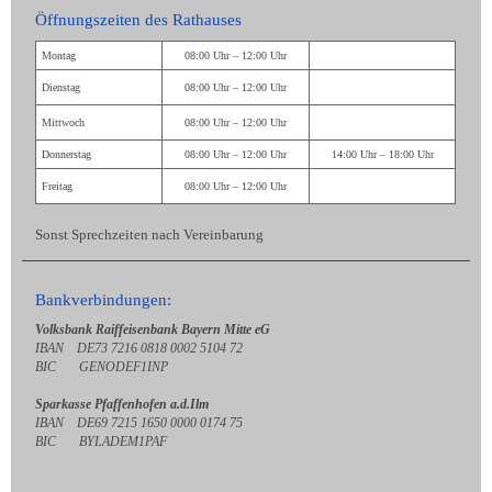
Öffnungszeiten des Rathauses
Montag
08:00 Uhr – 12:00 Uhr
Dienstag
08:00 Uhr – 12:00 Uhr
Mittwoch
08:00 Uhr – 12:00 Uhr
Donnerstag
08:00 Uhr – 12:00 Uhr
14:00 Uhr – 18:00 Uhr
Freitag
08:00 Uhr – 12:00 Uhr
Sonst Sprechzeiten nach Vereinbarung
Bankverbindungen:
Volksbank Raiffeisenbank Bayern Mitte eG
IBAN DE73 7216 0818 0002 5104 72
BIC GENODEF1INP
Sparkasse Pfaffenhofen a.d.Ilm
IBAN DE69 7215 1650 0000 0174 75
BIC BYLADEM1PAF