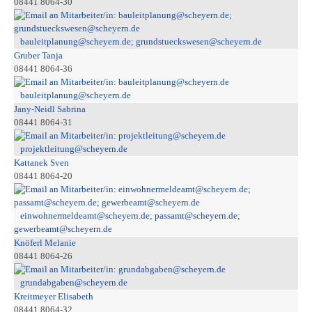
08441 8064-30
bauleitplanung@scheyern.de; grundstueckswesen@scheyern.de
Gruber Tanja
08441 8064-36
bauleitplanung@scheyern.de
Jany-Neidl Sabrina
08441 8064-31
projektleitung@scheyern.de
Kattanek Sven
08441 8064-20
einwohnermeldeamt@scheyern.de; passamt@scheyern.de;
gewerbeamt@scheyern.de
Knöferl Melanie
08441 8064-26
grundabgaben@scheyern.de
Kreitmeyer Elisabeth
08441 8064-32