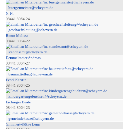
buergermeister@scheyern.de
N. N.
08441 8064-24
geschaeftsleitung@scheyern.de
Braun Melissa
08441 8064-22
standesamt@scheyern.de
Demmelmeier Andreas
08441 8064-27
bauamttiefbau@scheyern.de
Eccel Kerstin
08441 8064-25
kindergartengebuehren@scheyern.de
Eichinger Beate
08441 8064-23
gemeindekasse@scheyern.de
Grimmert-Köthe Lena