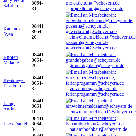
Jany-Neidl
8064-
Sabrina
31
projektleitung@scheyern.de
08441
Kattanek
8064-
Sven
20
einwohnermeldeamt@scheyern.de
passamt@scheyern.de;
gewerbeamt@scheyern.de
08441
Knöferl
8064-
Melanie
26
grundabgaben@scheyern.de
08441
Kreitmeyer
8064-
Elisabeth
32
vorzimmer@scheyern.de;
ferienprogramm@scheyern.de
08441
Lange
8064-
Andrea
10
einwohnermeldeamt@scheyern.de
08441
Loos Daniel
8064-
34
bauamthochbau@scheyern.de
08441