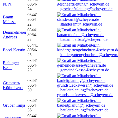
N. N.
8064-
24
geschaeftsleitung@scheyern.de
08441
Braun
8064-
Melissa
22
standesamt@scheyern.de
08441
Demmelmeier
8064-
Andreas
27
bauamttiefbau@scheyern.de
08441
Eccel Kerstin
8064-
25
kindergartengebuehren@scheyern
08441
Eichinger
8064-
Beate
23
gemeindekasse@scheyern.de
08441
Grimmert-
8064-
Köthe Lena
30
bauleitplanung@scheyern.de;
grundstueckswesen@scheyern.de
08441
Gruber Tanja
8064-
36
bauleitplanung@scheyern.de
08441