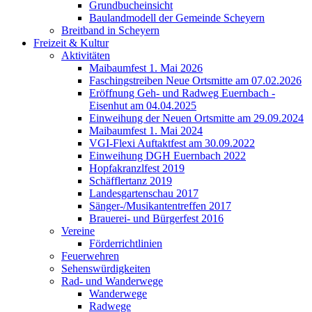
Grundbucheinsicht
Baulandmodell der Gemeinde Scheyern
Breitband in Scheyern
Freizeit & Kultur
Aktivitäten
Maibaumfest 1. Mai 2026
Faschingstreiben Neue Ortsmitte am 07.02.2026
Eröffnung Geh- und Radweg Euernbach -
Eisenhut am 04.04.2025
Einweihung der Neuen Ortsmitte am 29.09.2024
Maibaumfest 1. Mai 2024
VGI-Flexi Auftaktfest am 30.09.2022
Einweihung DGH Euernbach 2022
Hopfakranzlfest 2019
Schäfflertanz 2019
Landesgartenschau 2017
Sänger-/Musikantentreffen 2017
Brauerei- und Bürgerfest 2016
Vereine
Förderrichtlinien
Feuerwehren
Sehenswürdigkeiten
Rad- und Wanderwege
Wanderwege
Radwege