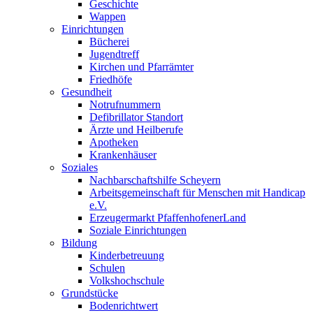
Geschichte
Wappen
Einrichtungen
Bücherei
Jugendtreff
Kirchen und Pfarrämter
Friedhöfe
Gesundheit
Notrufnummern
Defibrillator Standort
Ärzte und Heilberufe
Apotheken
Krankenhäuser
Soziales
Nachbarschaftshilfe Scheyern
Arbeitsgemeinschaft für Menschen mit Handicap
e.V.
Erzeugermarkt PfaffenhofenerLand
Soziale Einrichtungen
Bildung
Kinderbetreuung
Schulen
Volkshochschule
Grundstücke
Bodenrichtwert