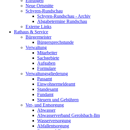
Ehrungen
Neue Ortsmitte
Schyren-Rundschau
Schyren-Rundschau - Archiv
Abgabetermine Rundschau
Externe Links
Rathaus & Service
Bürgermeister
Bürgersprechstunde
Verwaltung
Mitarbeiter
Sachgebiete
Aufgaben
Formulare
Verwaltungsgliederung
Passamt
Einwohnermeldeamt
Standesamt
Fundamt
Steuern und Gebühren
Ver- und Entsorgung
Abwasser
Abwasserverband Gerolsbach-Ilm
Wasserversorgung
Abfallentsorgung