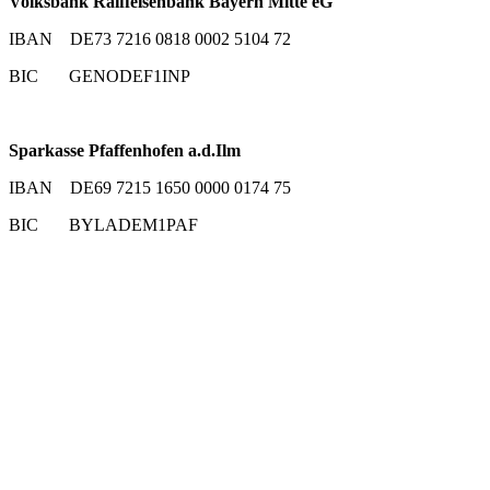
Volksbank Raiffeisenbank Bayern Mitte eG
IBAN DE73 7216 0818 0002 5104 72
BIC GENODEF1INP
Sparkasse Pfaffenhofen a.d.Ilm
IBAN DE69 7215 1650 0000 0174 75
BIC BYLADEM1PAF