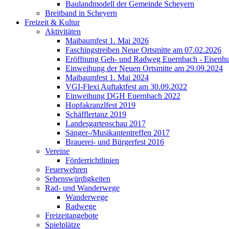
Baulandmodell der Gemeinde Scheyern
Breitband in Scheyern
Freizeit & Kultur
Aktivitäten
Maibaumfest 1. Mai 2026
Faschingstreiben Neue Ortsmitte am 07.02.2026
Eröffnung Geh- und Radweg Euernbach - Eisenhu
Einweihung der Neuen Ortsmitte am 29.09.2024
Maibaumfest 1. Mai 2024
VGI-Flexi Auftaktfest am 30.09.2022
Einweihung DGH Euernbach 2022
Hopfakranzlfest 2019
Schäfflertanz 2019
Landesgartenschau 2017
Sänger-/Musikantentreffen 2017
Brauerei- und Bürgerfest 2016
Vereine
Förderrichtlinien
Feuerwehren
Sehenswürdigkeiten
Rad- und Wanderwege
Wanderwege
Radwege
Freizeitangebote
Spielplätze