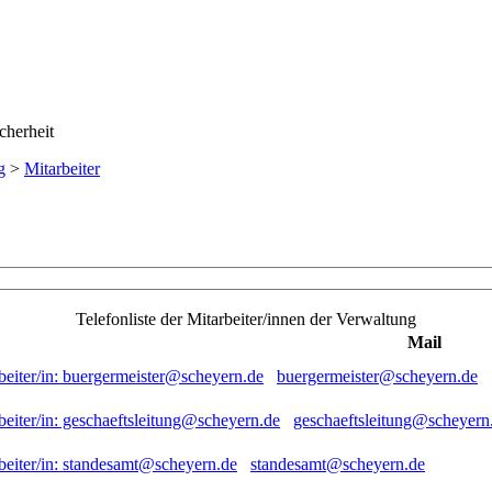
g
>
Mitarbeiter
Telefonliste der Mitarbeiter/innen der Verwaltung
Mail
buergermeister@scheyern.de
geschaeftsleitung@scheyern
standesamt@scheyern.de