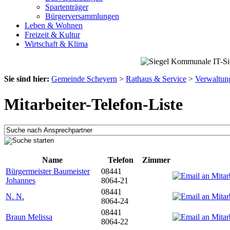
Spartenträger
Bürgerversammlungen
Leben & Wohnen
Freizeit & Kultur
Wirtschaft & Klima
Sie sind hier:
Gemeinde Scheyern
>
Rathaus & Service
>
Verwaltun
Mitarbeiter-Telefon-Liste
Name
Telefon
Zimmer
Bürgermeister Baumeister
08441
Johannes
8064-21
08441
N. N.
8064-24
08441
Braun Melissa
8064-22