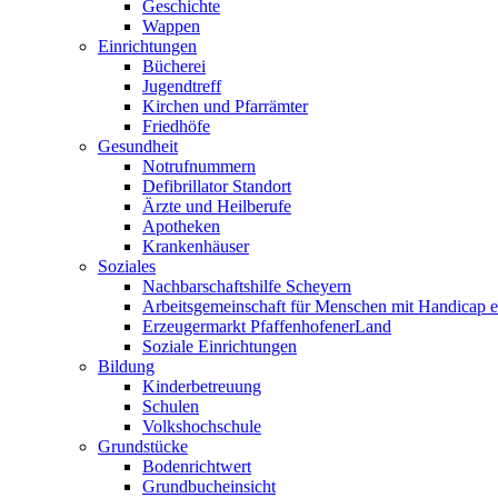
Geschichte
Wappen
Einrichtungen
Bücherei
Jugendtreff
Kirchen und Pfarrämter
Friedhöfe
Gesundheit
Notrufnummern
Defibrillator Standort
Ärzte und Heilberufe
Apotheken
Krankenhäuser
Soziales
Nachbarschaftshilfe Scheyern
Arbeitsgemeinschaft für Menschen mit Handicap e
Erzeugermarkt PfaffenhofenerLand
Soziale Einrichtungen
Bildung
Kinderbetreuung
Schulen
Volkshochschule
Grundstücke
Bodenrichtwert
Grundbucheinsicht