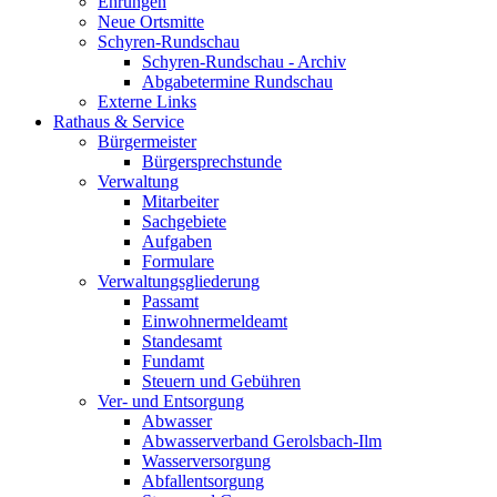
Ehrungen
Neue Ortsmitte
Schyren-Rundschau
Schyren-Rundschau - Archiv
Abgabetermine Rundschau
Externe Links
Rathaus & Service
Bürgermeister
Bürgersprechstunde
Verwaltung
Mitarbeiter
Sachgebiete
Aufgaben
Formulare
Verwaltungsgliederung
Passamt
Einwohnermeldeamt
Standesamt
Fundamt
Steuern und Gebühren
Ver- und Entsorgung
Abwasser
Abwasserverband Gerolsbach-Ilm
Wasserversorgung
Abfallentsorgung