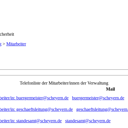
g
>
Mitarbeiter
Telefonliste der Mitarbeiter/innen der Verwaltung
Mail
buergermeister@scheyern.de
geschaeftsleitung@scheyern
standesamt@scheyern.de