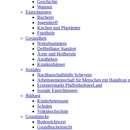
Geschichte
Wappen
Einrichtungen
Bücherei
Jugendtreff
Kirchen und Pfarrämter
Friedhöfe
Gesundheit
Notrufnummern
Defibrillator Standort
Ärzte und Heilberufe
Apotheken
Krankenhäuser
Soziales
Nachbarschaftshilfe Scheyern
Arbeitsgemeinschaft für Menschen mit Handicap e
Erzeugermarkt PfaffenhofenerLand
Soziale Einrichtungen
Bildung
Kinderbetreuung
Schulen
Volkshochschule
Grundstücke
Bodenrichtwert
Grundbucheinsicht