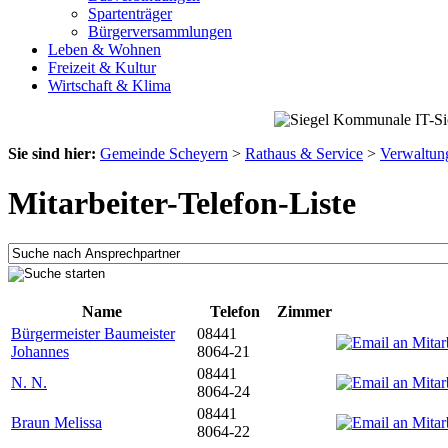
Spartenträger
Bürgerversammlungen
Leben & Wohnen
Freizeit & Kultur
Wirtschaft & Klima
Sie sind hier:
Gemeinde Scheyern
>
Rathaus & Service
>
Verwaltun
Mitarbeiter-Telefon-Liste
Name
Telefon
Zimmer
Bürgermeister Baumeister
08441
Johannes
8064-21
08441
N. N.
8064-24
08441
Braun Melissa
8064-22