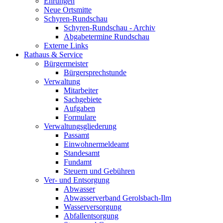
Ehrungen
Neue Ortsmitte
Schyren-Rundschau
Schyren-Rundschau - Archiv
Abgabetermine Rundschau
Externe Links
Rathaus & Service
Bürgermeister
Bürgersprechstunde
Verwaltung
Mitarbeiter
Sachgebiete
Aufgaben
Formulare
Verwaltungsgliederung
Passamt
Einwohnermeldeamt
Standesamt
Fundamt
Steuern und Gebühren
Ver- und Entsorgung
Abwasser
Abwasserverband Gerolsbach-Ilm
Wasserversorgung
Abfallentsorgung