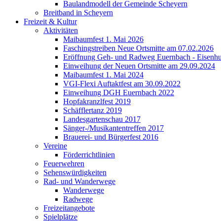
Baulandmodell der Gemeinde Scheyern
Breitband in Scheyern
Freizeit & Kultur
Aktivitäten
Maibaumfest 1. Mai 2026
Faschingstreiben Neue Ortsmitte am 07.02.2026
Eröffnung Geh- und Radweg Euernbach - Eisenhu
Einweihung der Neuen Ortsmitte am 29.09.2024
Maibaumfest 1. Mai 2024
VGI-Flexi Auftaktfest am 30.09.2022
Einweihung DGH Euernbach 2022
Hopfakranzlfest 2019
Schäfflertanz 2019
Landesgartenschau 2017
Sänger-/Musikantentreffen 2017
Brauerei- und Bürgerfest 2016
Vereine
Förderrichtlinien
Feuerwehren
Sehenswürdigkeiten
Rad- und Wanderwege
Wanderwege
Radwege
Freizeitangebote
Spielplätze