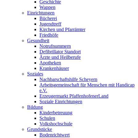
Geschichte
Wappen
Einrichtungen
Bücherei
Jugendtreff
Kirchen und Pfarrämter
Friedhöfe
Gesundheit
Notrufnummern
Defibrillator Standort
Ärzte und Heilberufe
Apotheken
Krankenhäuser
Soziales
Nachbarschaftshilfe Scheyern
Arbeitsgemeinschaft für Menschen mit Handicap
e.V.
Erzeugermarkt PfaffenhofenerLand
Soziale Einrichtungen
Bildung
Kinderbetreuung
Schulen
Volkshochschule
Grundstücke
Bodenrichtwert