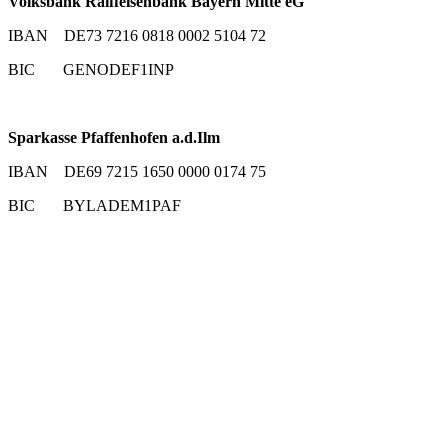
Volksbank Raiffeisenbank Bayern Mitte eG
IBAN DE73 7216 0818 0002 5104 72
BIC GENODEF1INP
Sparkasse Pfaffenhofen a.d.Ilm
IBAN DE69 7215 1650 0000 0174 75
BIC BYLADEM1PAF