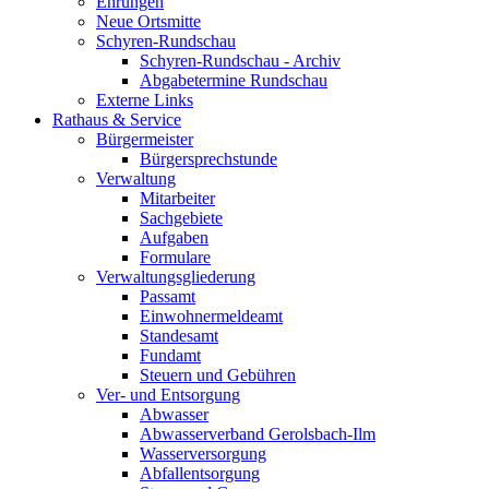
Ehrungen
Neue Ortsmitte
Schyren-Rundschau
Schyren-Rundschau - Archiv
Abgabetermine Rundschau
Externe Links
Rathaus & Service
Bürgermeister
Bürgersprechstunde
Verwaltung
Mitarbeiter
Sachgebiete
Aufgaben
Formulare
Verwaltungsgliederung
Passamt
Einwohnermeldeamt
Standesamt
Fundamt
Steuern und Gebühren
Ver- und Entsorgung
Abwasser
Abwasserverband Gerolsbach-Ilm
Wasserversorgung
Abfallentsorgung