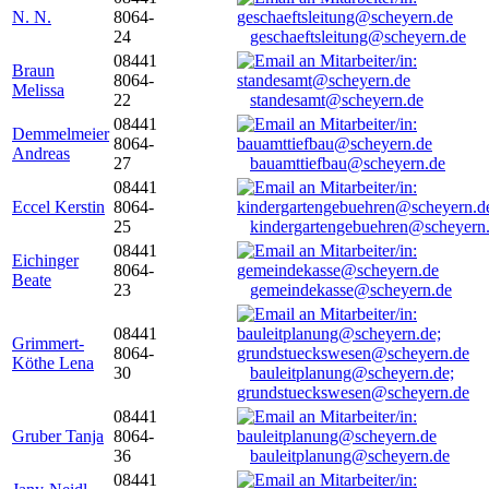
N. N.
8064-
24
geschaeftsleitung@scheyern.de
08441
Braun
8064-
Melissa
22
standesamt@scheyern.de
08441
Demmelmeier
8064-
Andreas
27
bauamttiefbau@scheyern.de
08441
Eccel Kerstin
8064-
25
kindergartengebuehren@scheyern
08441
Eichinger
8064-
Beate
23
gemeindekasse@scheyern.de
08441
Grimmert-
8064-
Köthe Lena
30
bauleitplanung@scheyern.de;
grundstueckswesen@scheyern.de
08441
Gruber Tanja
8064-
36
bauleitplanung@scheyern.de
08441