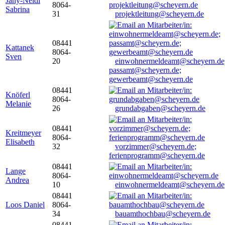
Jany-Neidl
8064-
Sabrina
31
projektleitung@scheyern.de
08441
Kattanek
8064-
Sven
20
einwohnermeldeamt@scheyern.de
passamt@scheyern.de;
gewerbeamt@scheyern.de
08441
Knöferl
8064-
Melanie
26
grundabgaben@scheyern.de
08441
Kreitmeyer
8064-
Elisabeth
32
vorzimmer@scheyern.de;
ferienprogramm@scheyern.de
08441
Lange
8064-
Andrea
10
einwohnermeldeamt@scheyern.de
08441
Loos Daniel
8064-
34
bauamthochbau@scheyern.de
08441