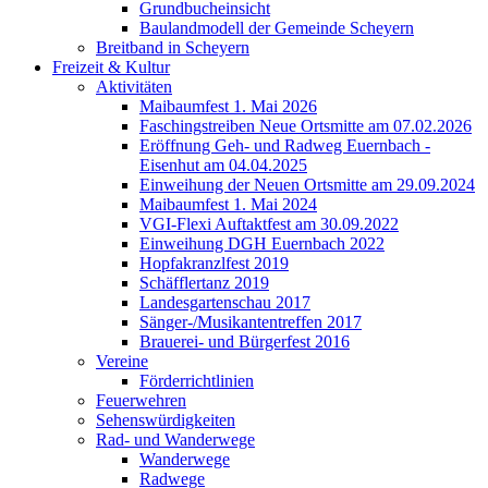
Grundbucheinsicht
Baulandmodell der Gemeinde Scheyern
Breitband in Scheyern
Freizeit & Kultur
Aktivitäten
Maibaumfest 1. Mai 2026
Faschingstreiben Neue Ortsmitte am 07.02.2026
Eröffnung Geh- und Radweg Euernbach -
Eisenhut am 04.04.2025
Einweihung der Neuen Ortsmitte am 29.09.2024
Maibaumfest 1. Mai 2024
VGI-Flexi Auftaktfest am 30.09.2022
Einweihung DGH Euernbach 2022
Hopfakranzlfest 2019
Schäfflertanz 2019
Landesgartenschau 2017
Sänger-/Musikantentreffen 2017
Brauerei- und Bürgerfest 2016
Vereine
Förderrichtlinien
Feuerwehren
Sehenswürdigkeiten
Rad- und Wanderwege
Wanderwege
Radwege